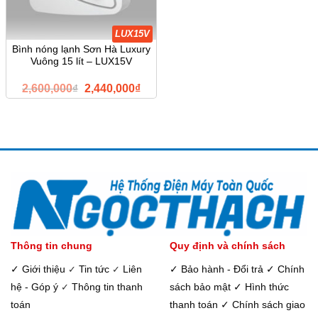
LUX15V
Bình nóng lạnh Sơn Hà Luxury
Vuông 15 lít – LUX15V
Giá
Giá
2,600,000
₫
2,440,000
₫
gốc
hiện
là:
tại
2,600,000₫.
là:
2,440,000₫.
Thông tin chung
Quy định và chính sách
✓ Giới thiệu
Tin tức
Liên
✓ Bảo hành - Đổi trả
✓ Chính
✓
✓
hệ - Góp ý
Thông tin thanh
sách bảo mật
✓ Hình thức
✓
toán
thanh toán
✓ Chính sách giao