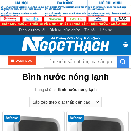
Bỏ
qua
nội
dung
Dịch vụ thay lõi
Dịch vụ sửa chữa
Tin bài
Liên hệ
Tìm
DANH MỤC
kiếm:
Bình nước nóng lạnh
Trang chủ
»
Bình nước nóng lạnh
Ariston
Ariston