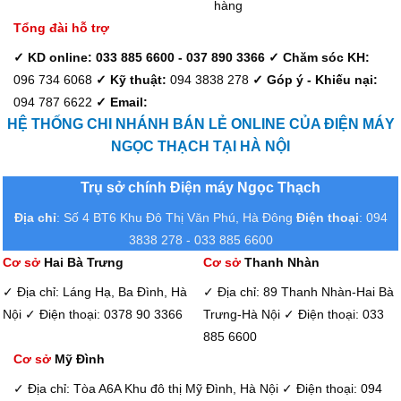
hàng
Tổng đài hỗ trợ
✓ KD online: 033 885 6600 - 037 890 3366
✓ Chăm sóc KH:
096 734 6068
✓ Kỹ thuật:
094 3838 278
✓ Góp ý - Khiếu nại:
094 787 6622
✓ Email:
HỆ THỐNG CHI NHÁNH BÁN LẺ ONLINE CỦA ĐIỆN MÁY
NGỌC THẠCH TẠI HÀ NỘI
Trụ sở chính Điện máy Ngọc Thạch
Địa chỉ
: Số 4 BT6 Khu Đô Thị Văn Phú, Hà Đông
Điện thoại
: 094
3838 278 - 033 885 6600
Cơ sở
Hai Bà Trưng
Cơ sở
Thanh Nhàn
✓ Địa chỉ: Láng Hạ, Ba Đình, Hà
✓ Địa chỉ: 89 Thanh Nhàn-Hai Bà
Nội
✓ Điện thoại: 0378 90 3366
Trưng-Hà Nội
✓ Điện thoại: 033
885 6600
Cơ sở
Mỹ Đình
✓ Địa chỉ: Tòa A6A Khu đô thị Mỹ Đình, Hà Nội
✓ Điện thoại: 094