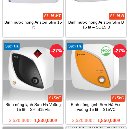
SL 15 MT
SL 15 B
Bình nước nóng Ariston Slim 15
Bình nước nóng Ariston Slim B
lít
15 lít – SL 15 B
Sơn Hà
Sơn Hà
-27%
-27%
S15VE
S15VC
Bình nóng lạnh Sơn Hà Vuông
Bình nóng lạnh Sơn Hà Eco
15 lít – SHi S15VE
Vuông 15 lít – S15VC
Giá
Giá
Giá
Giá
2,520,000
₫
1,830,000
₫
2,520,000
₫
1,850,000
₫
gốc
hiện
gốc
hiện
là:
tại
là:
tại