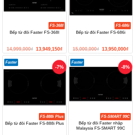
FS-368I
FS-686i
Bếp từ đôi Faster FS-368I
Bếp từ đôi Faster FS-686i
Giá
Giá
Giá
Giá
14,999,000
₫
13,949,150
₫
15,000,000
₫
13,950,000
₫
gốc
hiện
gốc
hiệ
là:
tại
là:
tại
14,999,000₫.
là:
15,000,000₫.
là:
Faster
Faster
13,949,150₫.
13,
-7%
-8%
FS-888i Plus
FS-SMART 99C
Bếp từ đôi Faster nhập
Bếp từ đôi Faster FS-888i Plus
Malaysia FS-SMART 99C