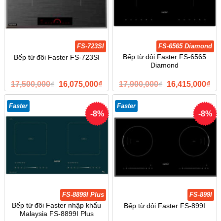
FS-723SI
FS-6565 Diamond
Bếp từ đôi Faster FS-6565
Bếp từ đôi Faster FS-723SI
Diamond
Giá
Giá
Giá
Giá
17,500,000
₫
16,075,000
₫
17,900,000
₫
16,415,000
₫
gốc
hiện
gốc
hiệ
là:
tại
là:
tại
17,500,000₫.
là:
17,900,000₫.
là:
Faster
Faster
16,075,000₫.
16,
-8%
-8%
FS-8899I Plus
FS-899I
Bếp từ đôi Faster nhập khẩu
Bếp từ đôi Faster FS-899I
Malaysia FS-8899I Plus