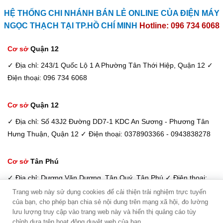
HỆ THỐNG CHI NHÁNH BÁN LẺ ONLINE CỦA ĐIỆN MÁY
NGỌC THẠCH TẠI TP.HỒ CHÍ MINH
Hotline: 096 734 6068
Cơ sở
Quận 12
✓ Địa chỉ: 243/1 Quốc Lộ 1 A Phường Tân Thới Hiệp, Quận 12
✓
Điện thoại: 096 734 6068
Cơ sở
Quận 12
✓ Địa chỉ: Số 43J2 Đường DD7-1 KDC An Sương - Phương Tân
Hưng Thuận, Quận 12
✓ Điện thoại: 0378903366 - 0943838278
Cơ sở
Tân Phú
✓ Địa chỉ: Dương Văn Dương, Tân Quý, Tân Phú
✓ Điện thoại:
098 933 6068 / 033 885 6600
Trang web này sử dụng cookies để cải thiện trải nghiệm trực tuyến
của bạn, cho phép bạn chia sẻ nội dung trên mạng xã hội, đo lường
Kim Dung - Tư vấn viên
lưu lượng truy cập vào trang web này và hiển thị quảng cáo tùy
Điện máy Ngọc Thạch -
Copyright © 2026
chỉnh dựa trên hoạt động duyệt web của bạn.
Hotline: 094 3838 278