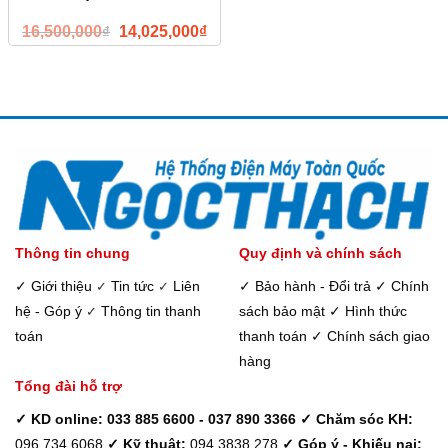
Giá
Giá
16,500,000
₫
14,025,000
₫
gốc
hiện
là:
tại
16,500,000₫.
là:
14,025,000₫.
Thông tin chung
Quy định và chính sách
✓ Giới thiệu
Tin tức
Liên
✓ Bảo hành - Đổi trả
✓ Chính
✓
✓
hệ - Góp ý
Thông tin thanh
sách bảo mật
✓ Hình thức
✓
toán
thanh toán
✓ Chính sách giao
hàng
Tổng đài hỗ trợ
✓ KD online: 033 885 6600 - 037 890 3366
✓ Chăm sóc KH:
096 734 6068
✓ Kỹ thuật:
094 3838 278
✓ Góp ý - Khiếu nại: