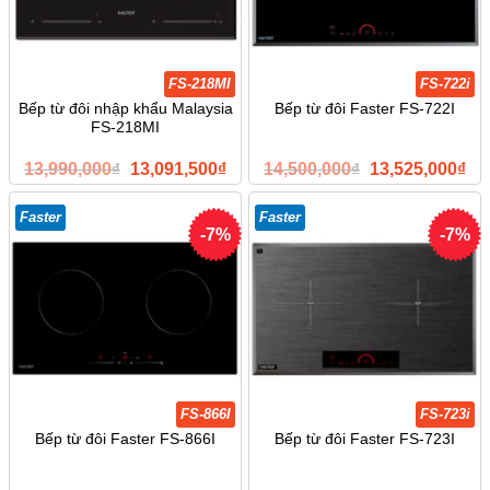
FS-218MI
FS-722i
Bếp từ đôi nhập khẩu Malaysia
Bếp từ đôi Faster FS-722I
FS-218MI
Giá
Giá
Giá
Giá
13,990,000
₫
13,091,500
₫
14,500,000
₫
13,525,000
₫
gốc
hiện
gốc
hiệ
là:
tại
là:
tại
13,990,000₫.
là:
14,500,000₫.
là:
Faster
Faster
13,091,500₫.
13,
-7%
-7%
FS-866I
FS-723i
Bếp từ đôi Faster FS-866I
Bếp từ đôi Faster FS-723I