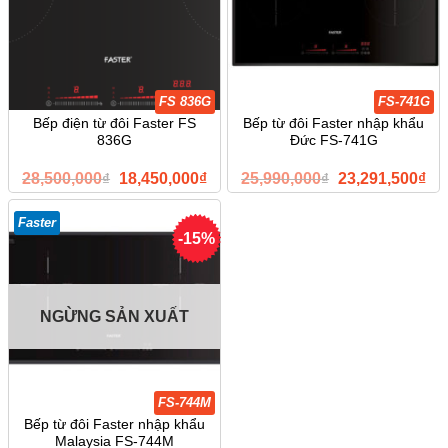
FS 836G
FS-741G
Bếp điện từ đôi Faster FS
Bếp từ đôi Faster nhập khẩu
836G
Đức FS-741G
Giá
Giá
Giá
Giá
28,500,000
₫
18,450,000
₫
25,990,000
₫
23,291,500
₫
gốc
hiện
gốc
hiệ
là:
tại
là:
tại
28,500,000₫.
là:
25,990,000₫.
là:
Faster
18,450,000₫.
23,
-15%
NGỪNG SẢN XUẤT
FS-744M
Bếp từ đôi Faster nhập khẩu
Malaysia FS-744M