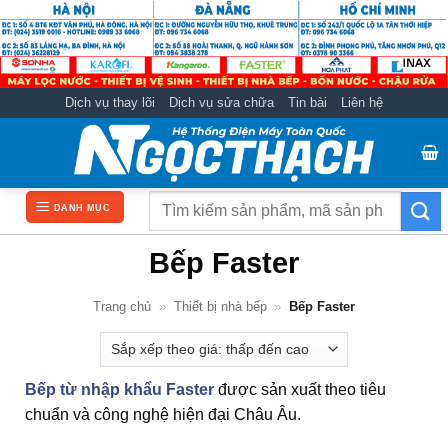
Bỏ
qua
nội
dung
Dịch vụ thay lõi
Dịch vụ sửa chữa
Tin bài
Liên hệ
Tìm
DANH MỤC
kiếm:
Bếp Faster
Trang chủ
»
Thiết bị nhà bếp
»
Bếp Faster
Bếp từ nhập khẩu Faster
được sản xuất theo tiêu
chuẩn và công nghệ hiện đại Châu Âu.