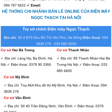
094 787 6622
✓ Email:
HỆ THỐNG CHI NHÁNH BÁN LẺ ONLINE CỦA ĐIỆN MÁY
NGỌC THẠCH TẠI HÀ NỘI
Trụ sở chính Điện máy Ngọc Thạch
Địa chỉ
: Số 4 BT6 Khu Đô Thị Văn Phú, Hà Đông
Điện thoại
: 094
3838 278 - 033 885 6600
Cơ sở
Hai Bà Trưng
Cơ sở
Thanh Nhàn
✓ Địa chỉ: Láng Hạ, Ba Đình, Hà
✓ Địa chỉ: 89 Thanh Nhàn-Hai Bà
Nội
✓ Điện thoại: 0378 90 3366
Trưng-Hà Nội
✓ Điện thoại: 033
885 6600
Cơ sở
Mỹ Đình
✓ Địa chỉ: Tòa A6A Khu đô thị Mỹ Đình, Hà Nội
✓ Điện thoại: 094
3838 278
Cơ sở
Vân Đình
✓ Địa chỉ: Số 40 Trần Đăng Ninh, Vân Đình
✓ Điện thoại: 0378