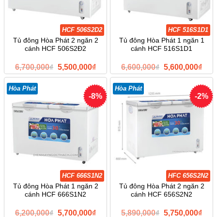
HCF 506S2D2
HCF 516S1D1
Tủ đông Hòa Phát 2 ngăn 2
Tủ đông Hòa Phát 1 ngăn 1
cánh HCF 506S2Đ2
cánh HCF 516S1D1
Giá
Giá
Giá
Giá
6,700,000
₫
5,500,000
₫
6,600,000
₫
5,600,000
₫
gốc
hiện
gốc
hiện
là:
tại
là:
tại
6,700,000₫.
là:
6,600,000₫.
là:
Hòa Phát
Hòa Phát
5,500,000₫.
5,60
-8%
-2%
HCF 666S1N2
HFC 656S2N2
Tủ đông Hòa Phát 1 ngăn 2
Tủ đông Hòa Phát 2 ngăn 2
cánh HCF 666S1N2
cánh HCF 656S2N2
Giá
Giá
Giá
Giá
6,200,000
₫
5,700,000
₫
5,890,000
₫
5,750,000
₫