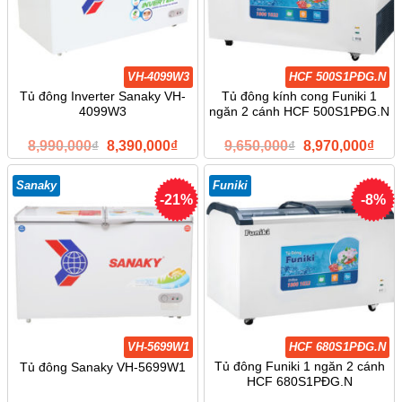
VH-4099W3
HCF 500S1PĐG.N
Tủ đông Inverter Sanaky VH-
Tủ đông kính cong Funiki 1
4099W3
ngăn 2 cánh HCF 500S1PĐG.N
Giá
Giá
Giá
Giá
8,990,000
₫
8,390,000
₫
9,650,000
₫
8,970,000
₫
gốc
hiện
gốc
hiện
là:
tại
là:
tại
8,990,000₫.
là:
9,650,000₫.
là:
Sanaky
Funiki
8,390,000₫.
8,97
-21%
-8%
VH-5699W1
HCF 680S1PĐG.N
Tủ đông Funiki 1 ngăn 2 cánh
Tủ đông Sanaky VH-5699W1
HCF 680S1PĐG.N