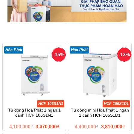
Hòa Phát
Hòa Phát
-15%
-13%
HCF 106S1N1
HCF 106S1D1
Tủ đông Hòa Phát 1 ngăn 1
Tủ đông mini Hòa Phát 1 ngăn
cánh HCF 106S1N1
1 cánh HCF 106S1D1
Giá
Giá
Giá
Giá
4,100,000
₫
3,470,000
₫
4,400,000
₫
3,810,000
₫
gốc
hiện
gốc
hiện