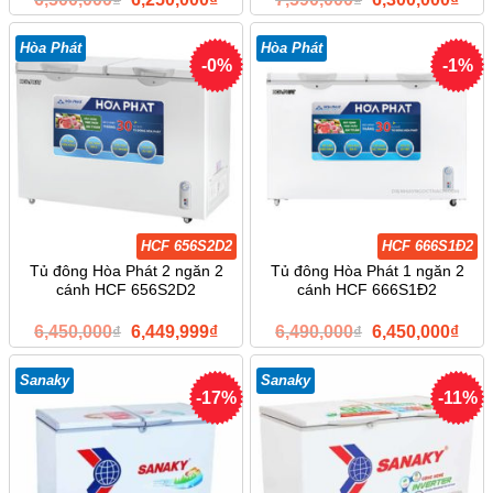
gốc
hiện
gốc
hiện
là:
tại
là:
tại
6,500,000₫.
là:
7,590,000₫.
là:
Hòa Phát
Hòa Phát
6,250,000₫.
6,30
-0%
-1%
HCF 656S2D2
HCF 666S1Đ2
Tủ đông Hòa Phát 2 ngăn 2
Tủ đông Hòa Phát 1 ngăn 2
cánh HCF 656S2D2
cánh HCF 666S1Đ2
Giá
Giá
Giá
Giá
6,450,000
₫
6,449,999
₫
6,490,000
₫
6,450,000
₫
gốc
hiện
gốc
hiện
là:
tại
là:
tại
6,450,000₫.
là:
6,490,000₫.
là:
Sanaky
Sanaky
6,449,999₫.
6,45
-17%
-11%