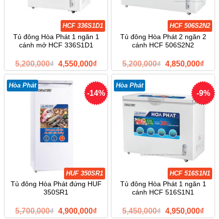
HCF 336S1D1
HCF 506S2N2
Tủ đông Hòa Phát 1 ngăn 1
Tủ đông Hòa Phát 2 ngăn 2
cánh mở HCF 336S1D1
cánh HCF 506S2N2
Giá
Giá
Giá
Giá
5,200,000
₫
4,550,000
₫
5,200,000
₫
4,850,000
₫
gốc
hiện
gốc
hiện
là:
tại
là:
tại
5,200,000₫.
là:
5,200,000₫.
là:
Hòa Phát
Hòa Phát
4,550,000₫.
4,85
-14%
-9%
HUF 350SR1
HCF 516S1N1
Tủ đông Hòa Phát đứng HUF
Tủ đông Hòa Phát 1 ngăn 1
350SR1
cánh HCF 516S1N1
Giá
Giá
Giá
Giá
5,700,000
₫
4,900,000
₫
5,450,000
₫
4,950,000
₫
gốc
hiện
gốc
hiện