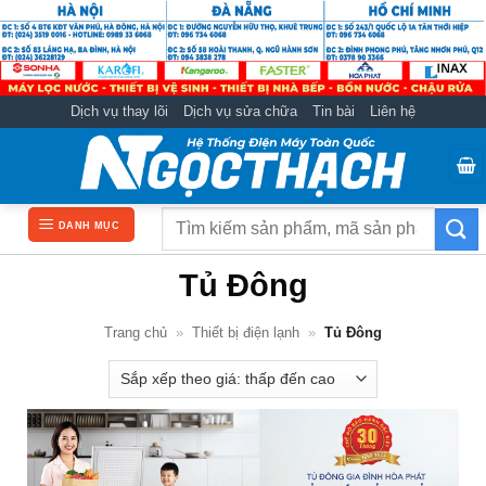
Bỏ
qua
nội
dung
Dịch vụ thay lõi
Dịch vụ sửa chữa
Tin bài
Liên hệ
Tìm
DANH MỤC
kiếm:
Tủ Đông
Trang chủ
»
Thiết bị điện lạnh
»
Tủ Đông