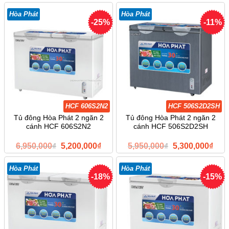
là:
tại
là:
tại
5,700,000₫.
là:
5,450,000₫.
là:
Hòa Phát
Hòa Phát
4,900,000₫.
4,95
-25%
-11%
HCF 606S2N2
HCF 506S2D2SH
Tủ đông Hòa Phát 2 ngăn 2
Tủ đông Hòa Phát 2 ngăn 2
cánh HCF 606S2N2
cánh HCF 506S2D2SH
Giá
Giá
Giá
Giá
6,950,000
₫
5,200,000
₫
5,950,000
₫
5,300,000
₫
gốc
hiện
gốc
hiện
là:
tại
là:
tại
6,950,000₫.
là:
5,950,000₫.
là:
Hòa Phát
Hòa Phát
5,200,000₫.
5,30
-18%
-15%