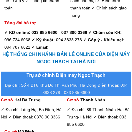
hệ - Góp ý
Thông tin thanh
sách bảo mật
✓ Hình thức
✓
toán
thanh toán
✓ Chính sách giao
hàng
Tổng đài hỗ trợ
✓ KD online: 033 885 6600 - 037 890 3366
✓ Chăm sóc KH:
096 734 6068
✓ Kỹ thuật:
094 3838 278
✓ Góp ý - Khiếu nại:
094 787 6622
✓ Email:
HỆ THỐNG CHI NHÁNH BÁN LẺ ONLINE CỦA ĐIỆN MÁY
NGỌC THẠCH TẠI HÀ NỘI
Trụ sở chính Điện máy Ngọc Thạch
Địa chỉ
: Số 4 BT6 Khu Đô Thị Văn Phú, Hà Đông
Điện thoại
: 094
3838 278 - 033 885 6600
Cơ sở
Hai Bà Trưng
Cơ sở
Thanh Nhàn
✓ Địa chỉ: Láng Hạ, Ba Đình, Hà
✓ Địa chỉ: 89 Thanh Nhàn-Hai Bà
Nội
✓ Điện thoại: 0378 90 3366
Trưng-Hà Nội
✓ Điện thoại: 033
885 6600
Cơ sở
Mỹ Đình