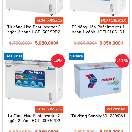
HCFI 506S2D2
HCFI 516S1D1
Tủ đông Hòa Phát Inverter 2
Tủ đông Hòa Phát Inverter 1
ngăn 2 cánh HCFI 506S2D2
ngăn 1 cánh HCFI 516S1D1
Giá
Giá
Giá
Giá
6,700,000
₫
5,950,000
₫
6,600,000
₫
6,050,000
₫
gốc
hiện
gốc
hiện
là:
tại
là:
tại
6,700,000₫.
là:
6,600,000₫.
là:
Hòa Phát
Sanaky
5,950,000₫.
6,05
-4%
-17%
HCFI 606S2D2
VH 2899W1
Tủ đông Hòa Phát Inverter 2
Tủ đông Sanaky VH 2899W1
ngăn 2 cánh HCFI 606S2D2
Giá
Giá
Giá
Giá
6,500,000
₫
6,250,000
₫
7,590,000
₫
6,300,000
₫