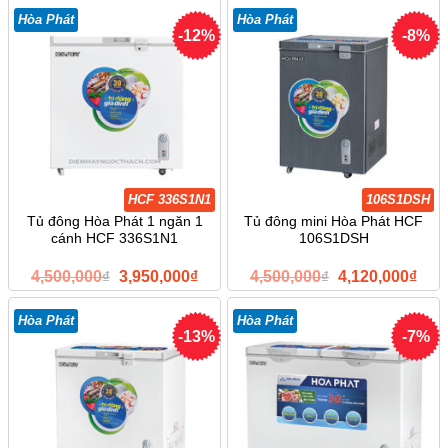
là:
tại
là:
tại
4,100,000₫.
là:
4,400,000₫.
là:
Hòa Phát
Hòa Phát
3,470,000₫.
3,81
-12%
-8%
HCF 336S1N1
106S1DSH
Tủ đông Hòa Phát 1 ngăn 1
Tủ đông mini Hòa Phát HCF
cánh HCF 336S1N1
106S1DSH
Giá
Giá
Giá
Giá
4,500,000
₫
3,950,000
₫
4,500,000
₫
4,120,000
₫
gốc
hiện
gốc
hiện
là:
tại
là:
tại
4,500,000₫.
là:
4,500,000₫.
là:
Hòa Phát
Hòa Phát
3,950,000₫.
4,12
-13%
-7%