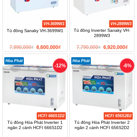
VH-3699W1
VH-2899W3
Tủ đông Inverter Sanaky VH-
Tủ đông Sanaky VH-3699W1
2899W3
Giá
Giá
Giá
Giá
7,990,000
₫
6,600,000
₫
7,790,000
₫
6,920,000
₫
gốc
hiện
gốc
hiện
là:
tại
là:
tại
7,990,000₫.
là:
7,790,000₫.
là:
Hòa Phát
Hòa Phát
6,600,000₫.
6,92
-12%
-6%
HCFI 666S1D2
HCFI 656S2Đ2
Tủ đông Hòa Phát Inverter 1
Tủ đông Hòa Phát Inverter 2
ngăn 2 cánh HCFI 666S1D2
ngăn 2 cánh HCFI 656S2D2