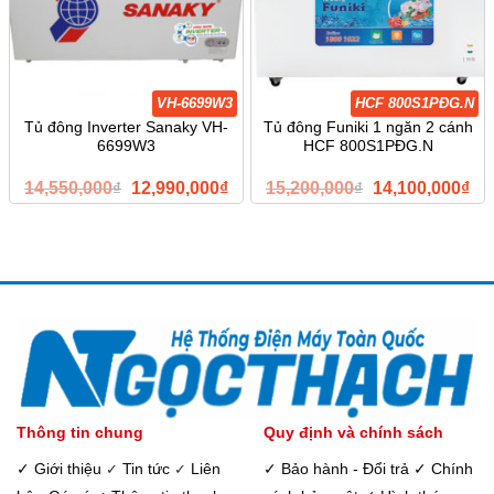
VH-6699W3
HCF 800S1PĐG.N
Tủ đông Inverter Sanaky VH-
Tủ đông Funiki 1 ngăn 2 cánh
6699W3
HCF 800S1PĐG.N
Giá
Giá
Giá
Giá
14,550,000
₫
12,990,000
₫
15,200,000
₫
14,100,000
₫
gốc
hiện
gốc
hiệ
là:
tại
là:
tại
14,550,000₫.
là:
15,200,000₫.
là:
12,990,000₫.
14,
Thông tin chung
Quy định và chính sách
✓ Giới thiệu
Tin tức
Liên
✓ Bảo hành - Đổi trả
✓ Chính
✓
✓