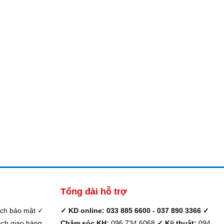
9,000₫.
1,215,000₫.
1,470,
0,000₫.
Tổng đài hỗ trợ
ách bảo mật
✓
✓ KD online: 033 885 6600 - 037 890 3366
✓
ch giao hàng
Chăm sóc KH:
096 734 6068
✓ Kỹ thuật:
094