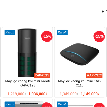
Hiể
Karofi
Karofi
-15%
-15%
KAP-C123
KAP-C113
Máy lọc không khí mini Karofi
Máy lọc không khí mini KAP-
KAP-C123
C113
Giá
Giá
Giá
Giá
1,219,000
₫
1,036,000
₫
1,349,000
₫
1,149,000
₫
gốc
hiện
gốc
hiện
là:
tại
là:
tại
1,219,000₫.
là:
1,349,000₫.
là:
Karofi
Karofi