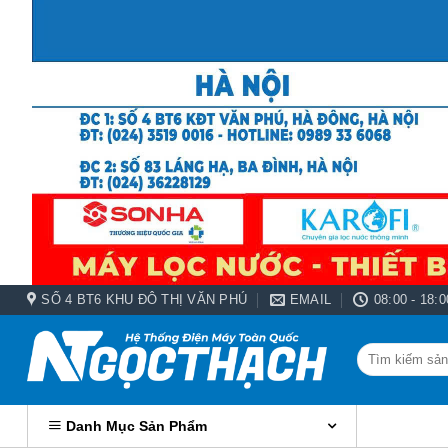
Bỏ
qua
nội
dung
SỐ 4 BT6 KHU ĐÔ THỊ VĂN PHÚ
EMAIL
08:00 - 18:0
Tìm
kiếm:
Danh Mục Sản Phẩm