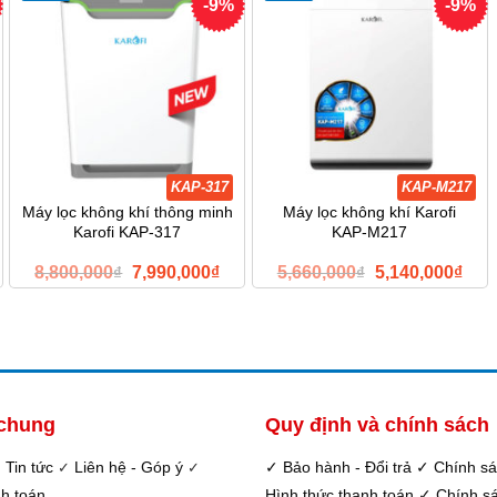
1,036,000₫.
1,14
-9%
-9%
KAP-317
KAP-M217
Máy lọc không khí thông minh
Máy lọc không khí Karofi
Karofi KAP-317
KAP-M217
á
Giá
Giá
Giá
Giá
8,800,000
₫
7,990,000
₫
5,660,000
₫
5,140,000
₫
n
gốc
hiện
gốc
hiện
là:
tại
là:
tại
8,800,000₫.
là:
5,660,000₫.
là:
90,000₫.
7,990,000₫.
5,14
 chung
Quy định và chính sách
Tin tức
Liên hệ - Góp ý
✓ Bảo hành - Đổi trả
✓ Chính s
✓
✓
✓
nh toán
Hình thức thanh toán
✓ Chính sá