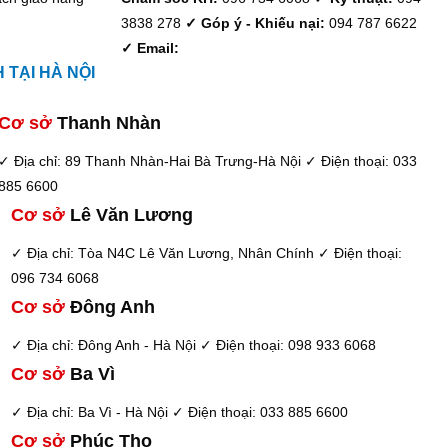
3838 278
✓ Góp ý - Khiếu nại:
094 787 6622
✓ Email:
TẠI HÀ NỘI
Cơ sở
Thanh Nhàn
✓ Địa chỉ: 89 Thanh Nhàn-Hai Bà Trưng-Hà Nội
✓ Điện thoại: 033
885 6600
Cơ sở
Lê Văn Lương
✓ Địa chỉ: Tòa N4C Lê Văn Lương, Nhân Chính
✓ Điện thoại:
096 734 6068
Cơ sở
Đông Anh
✓ Địa chỉ: Đông Anh - Hà Nội
✓ Điện thoại: 098 933 6068
Cơ sở
Ba Vì
✓ Địa chỉ: Ba Vì - Hà Nội
✓ Điện thoại: 033 885 6600
Cơ sở
Phúc Thọ