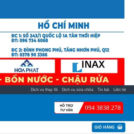
Dịch vụ thay lõi
Dịch vụ sửa chữa
Tin bài
Liên hệ
HỖ TRỢ
094 3838 278
TƯ VẤN
GIỎ HÀNG