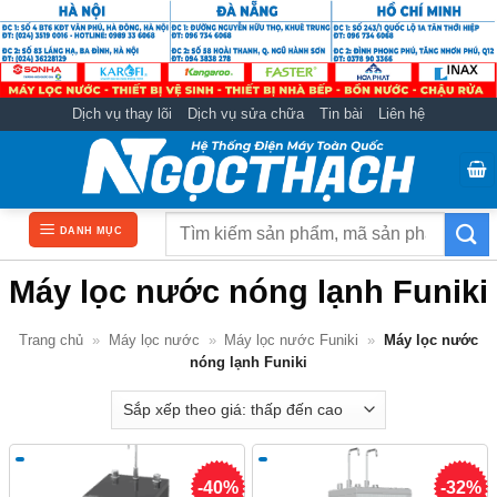
Bỏ
qua
nội
dung
Dịch vụ thay lõi
Dịch vụ sửa chữa
Tin bài
Liên hệ
Tìm
DANH MỤC
kiếm:
Máy lọc nước nóng lạnh Funiki
Trang chủ
»
Máy lọc nước
»
Máy lọc nước Funiki
»
Máy lọc nước
nóng lạnh Funiki
-40%
-32%