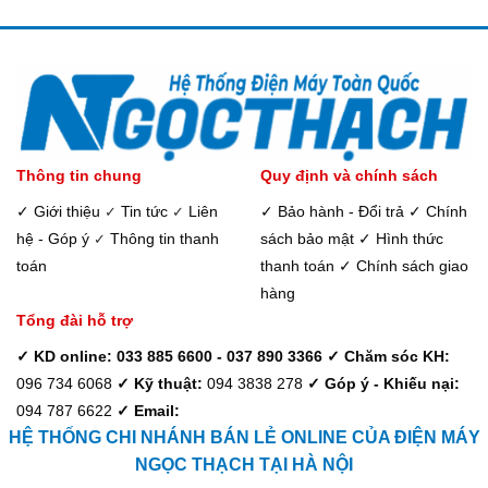
Thông tin chung
Quy định và chính sách
✓ Giới thiệu
Tin tức
Liên
✓ Bảo hành - Đổi trả
✓ Chính
✓
✓
hệ - Góp ý
Thông tin thanh
sách bảo mật
✓ Hình thức
✓
toán
thanh toán
✓ Chính sách giao
hàng
Tổng đài hỗ trợ
✓ KD online: 033 885 6600 - 037 890 3366
✓ Chăm sóc KH:
096 734 6068
✓ Kỹ thuật:
094 3838 278
✓ Góp ý - Khiếu nại:
094 787 6622
✓ Email:
HỆ THỐNG CHI NHÁNH BÁN LẺ ONLINE CỦA ĐIỆN MÁY
NGỌC THẠCH TẠI HÀ NỘI