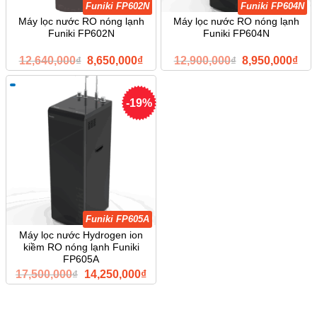
Funiki FP602N
Funiki FP604N
Máy lọc nước RO nóng lạnh
Máy lọc nước RO nóng lạnh
Funiki FP602N
Funiki FP604N
Giá
Giá
Giá
Giá
12,640,000
₫
8,650,000
₫
12,900,000
₫
8,950,000
₫
gốc
hiện
gốc
hiện
là:
tại
là:
tại
12,640,000₫.
là:
12,900,000₫.
là:
8,650,000₫.
8,9
-19%
Funiki FP605A
Máy lọc nước Hydrogen ion
kiềm RO nóng lạnh Funiki
FP605A
Giá
Giá
17,500,000
₫
14,250,000
₫
gốc
hiện
là:
tại
17,500,000₫.
là:
14,250,000₫.