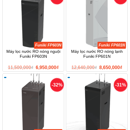
Funiki FP603N
Funiki FP601N
Máy lọc nước RO nóng nguội
Máy lọc nước RO nóng lạnh
Funiki FP603N
Funiki FP601N
Giá
Giá
Giá
Giá
11,500,000
₫
6,950,000
₫
12,640,000
₫
8,650,000
₫
gốc
hiện
gốc
hiện
là:
tại
là:
tại
11,500,000₫.
là:
12,640,000₫.
là:
6,950,000₫.
8,6
-32%
-31%