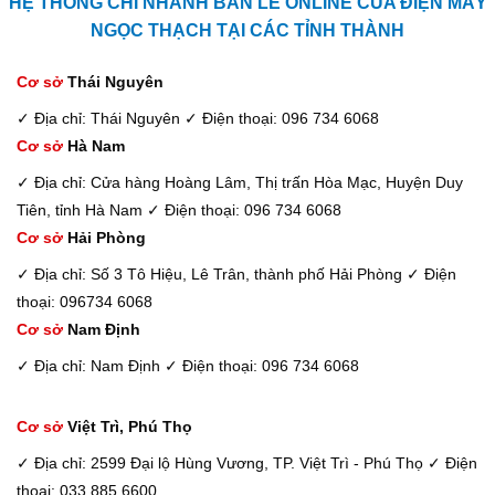
HỆ THỐNG CHI NHÁNH BÁN LẺ ONLINE CỦA ĐIỆN MÁY
NGỌC THẠCH TẠI CÁC TỈNH THÀNH
Cơ sở
Thái Nguyên
✓ Địa chỉ: Thái Nguyên
✓ Điện thoại: 096 734 6068
Cơ sở
Hà Nam
✓ Địa chỉ: Cửa hàng Hoàng Lâm, Thị trấn Hòa Mạc, Huyện Duy
Tiên, tỉnh Hà Nam
✓ Điện thoại: 096 734 6068
Cơ sở
Hải Phòng
✓ Địa chỉ: Số 3 Tô Hiệu, Lê Trân, thành phố Hải Phòng
✓ Điện
thoại: 096734 6068
Cơ sở
Nam Định
✓ Địa chỉ: Nam Định
✓ Điện thoại: 096 734 6068
Cơ sở
Việt Trì, Phú Thọ
✓ Địa chỉ: 2599 Đại lộ Hùng Vương, TP. Việt Trì - Phú Thọ
✓ Điện
thoại: 033 885 6600