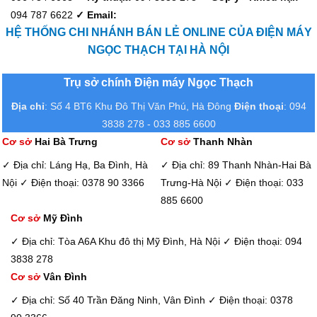
094 787 6622
✓ Email:
HỆ THỐNG CHI NHÁNH BÁN LẺ ONLINE CỦA ĐIỆN MÁY
NGỌC THẠCH TẠI HÀ NỘI
Trụ sở chính Điện máy Ngọc Thạch
Địa chỉ
: Số 4 BT6 Khu Đô Thị Văn Phú, Hà Đông
Điện thoại
: 094
3838 278 - 033 885 6600
Cơ sở
Hai Bà Trưng
Cơ sở
Thanh Nhàn
✓ Địa chỉ: Láng Hạ, Ba Đình, Hà
✓ Địa chỉ: 89 Thanh Nhàn-Hai Bà
Nội
✓ Điện thoại: 0378 90 3366
Trưng-Hà Nội
✓ Điện thoại: 033
885 6600
Cơ sở
Mỹ Đình
✓ Địa chỉ: Tòa A6A Khu đô thị Mỹ Đình, Hà Nội
✓ Điện thoại: 094
3838 278
Cơ sở
Vân Đình
✓ Địa chỉ: Số 40 Trần Đăng Ninh, Vân Đình
✓ Điện thoại: 0378