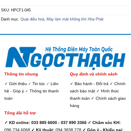
là:
tại
là:
tại
5,730,000₫.
là:
6,190,000₫.
là:
SKU:
HPCF1-045
0₫.
4,240,000₫.
2,700,
Danh mục:
Quạt điều hoà
,
Máy làm mát không khí Hòa Phát
Thông tin chung
Quy định và chính sách
✓ Giới thiệu
Tin tức
Liên
✓ Bảo hành - Đổi trả
✓ Chính
✓
✓
hệ - Góp ý
Thông tin thanh
sách bảo mật
✓ Hình thức
✓
toán
thanh toán
✓ Chính sách giao
hàng
Tổng đài hỗ trợ
✓ KD online: 033 885 6600 - 037 890 3366
✓ Chăm sóc KH:
096 734 6068
✓ Kỹ thuật:
094 3838 278
✓ Góp ý - Khiếu nại: