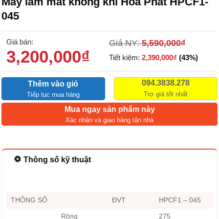
Máy làm mát không khí Hòa Phát HPCF1-
045
Giá bán:
Giá NY:
5,590,000
₫
3,200,000
₫
Tiết kiệm:
2,390,000
₫
(43%)
094.3838.278
Thêm vào giỏ
Trợ giá tốt nhất
Tiếp tục mua hàng
Mua ngay sản phẩm này
Xác nhận và giao hàng tận nhà
Thông số kỹ thuật
THÔNG SỐ
ĐVT
HPCF1 – 045
Rộng
275