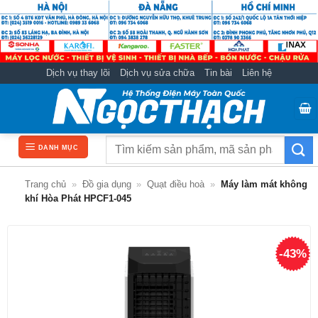
Bỏ
qua
nội
dung
Dịch vụ thay lõi
Dịch vụ sửa chữa
Tin bài
Liên hệ
Tìm
DANH MỤC
kiếm:
Trang chủ
»
Đồ gia dụng
»
Quạt điều hoà
»
Máy làm mát không
khí Hòa Phát HPCF1-045
-43%