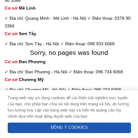
90 3366
Cơ sở
Mê Linh
✓ Địa chỉ: Quang Minh - Mê Linh - Hà Nội
✓ Điện thoại: 0378 90
3366
Cơ sở
Sơn Tây
✓ Địa chỉ: Sơn Tây - Hà Nội
✓ Điện thoại: 098 933 6068
Sorry, no pages was found
Cơ sở
Đan Phượng
✓ Địa chỉ: Đan Phượng - Hà Nội
✓ Điện thoại: 096 734 6068
Cơ sở
Chương Mỹ
✓ Địa chỉ: Chương Mỹ - Hà Nội
✓ Điện thoại: 096 734 6068
Cơ sở
Phú Xuyên
Trang web này sử dụng cookies để cải thiện trải nghiệm trực tuyến
của bạn, cho phép bạn chia sẻ nội dung trên mạng xã hội, đo lường
Kim Dung - Tư vấn viên
✓ Địa chỉ: Phú Xuyên - Hà Nội
✓ Điện thoại: 096 734 6068
lưu lượng truy cập vào trang web này và hiển thị quảng cáo tùy
Cơ sở
Hoài Đức
chỉnh dựa trên hoạt động duyệt web của bạn.
Hotline: 094 3838 278
✓ Địa chỉ: Hoài Đức - Hà Nội
✓ Điện thoại: 096 734 6068
ĐỒNG Ý COOKIES
Cơ sở
Văn Phú