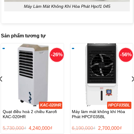
Máy Làm Mát Không Khí Hòa Phát Hpcf1 045
Sản phẩm tương tự
-26%
-56%
KAC-020HR
HPCF035BL
Quạt điều hoà 2 chiều Karofi
Máy làm mát không khí Hòa
KAC-020HR
Phát HPCF035BL
Giá
Giá
Giá
Giá
5,730,000
₫
4,240,000
₫
6,190,000
₫
2,700,000
₫
gốc
hiện
gốc
hiện