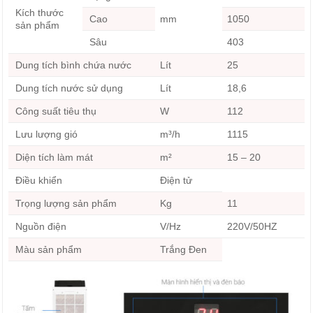
Kích thước
Cao
mm
1050
sản phẩm
Sâu
403
Dung tích bình chứa nước
Lít
25
Dung tích nước sử dụng
Lít
18,6
Công suất tiêu thụ
W
112
Lưu lượng gió
m³/h
1115
Diện tích làm mát
m²
15 – 20
Điều khiển
Điện tử
Trọng lượng sản phẩm
Kg
11
Nguồn điện
V/Hz
220V/50HZ
Màu sản phẩm
Trắng Đen