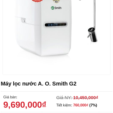
Máy lọc nước A. O. Smith G2
Giá bán:
Giá NY:
10,450,000
₫
9,690,000
₫
Tiết kiệm:
760,000
₫
(7%)