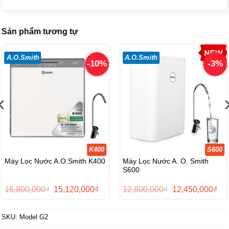
Sản phẩm tương tự
A.O.Smith
A.O.Smith
-10%
-3%
K400
S600
Máy Lọc Nước A. O. Smith
Máy Lọc Nước A.O.Smith K400
S600
Giá
Giá
Giá
Giá
16,800,000
₫
15,120,000
₫
12,800,000
₫
12,450,000
₫
gốc
hiện
gốc
hiệ
là:
tại
là:
tại
16,800,000₫.
là:
12,800,000₫.
là:
SKU:
Model G2
0,000₫.
15,120,000₫.
12,