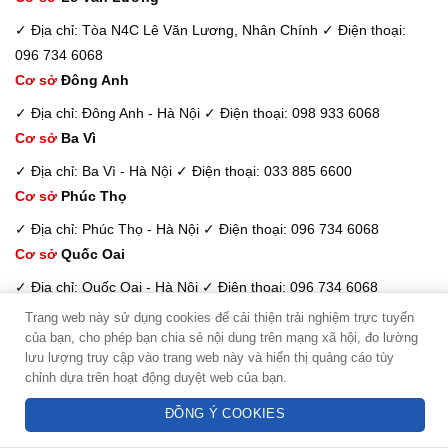
✓ Địa chỉ: Tòa N4C Lê Văn Lương, Nhân Chính
✓ Điện thoại:
096 734 6068
Cơ sở
Đông Anh
✓ Địa chỉ: Đông Anh - Hà Nội
✓ Điện thoại: 098 933 6068
Cơ sở
Ba Vì
✓ Địa chỉ: Ba Vì - Hà Nội
✓ Điện thoại: 033 885 6600
Cơ sở
Phúc Thọ
✓ Địa chỉ: Phúc Thọ - Hà Nội
✓ Điện thoại: 096 734 6068
Cơ sở
Quốc Oai
✓ Địa chỉ: Quốc Oai - Hà Nội
✓ Điện thoại: 096 734 6068
Cơ sở
Mỹ Đức
Trang web này sử dụng cookies để cải thiện trải nghiệm trực tuyến
của bạn, cho phép bạn chia sẻ nội dung trên mạng xã hội, đo lường
Kim Dung - Tư vấn viên
✓ Địa chỉ: Mỹ Đức - Hà Nội
✓ Điện thoại: 096 734 6068
lưu lượng truy cập vào trang web này và hiển thị quảng cáo tùy
Cơ sở
Bắc Từ Liêm
chỉnh dựa trên hoạt động duyệt web của bạn.
Hotline: 094 3838 278
✓ Địa chỉ: Bắc Từ Liêm - Hà Nội
✓ Điện thoại: 096 734 6068
ĐỒNG Ý COOKIES
Cơ sở
Thường Tín