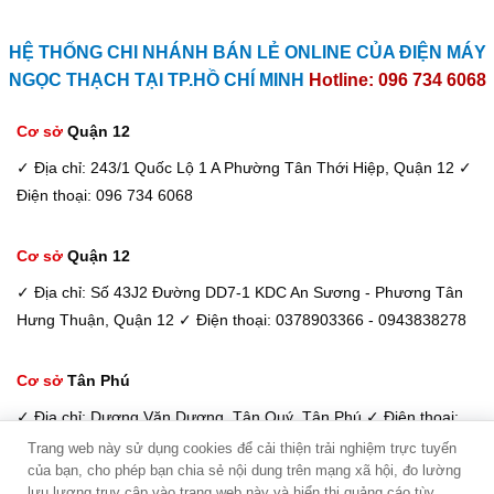
HỆ THỐNG CHI NHÁNH BÁN LẺ ONLINE CỦA ĐIỆN MÁY
NGỌC THẠCH TẠI TP.HỒ CHÍ MINH
Hotline: 096 734 6068
Cơ sở
Quận 12
✓ Địa chỉ: 243/1 Quốc Lộ 1 A Phường Tân Thới Hiệp, Quận 12
✓
Điện thoại: 096 734 6068
Cơ sở
Quận 12
✓ Địa chỉ: Số 43J2 Đường DD7-1 KDC An Sương - Phương Tân
Hưng Thuận, Quận 12
✓ Điện thoại: 0378903366 - 0943838278
Cơ sở
Tân Phú
✓ Địa chỉ: Dương Văn Dương, Tân Quý, Tân Phú
✓ Điện thoại:
098 933 6068 / 033 885 6600
Trang web này sử dụng cookies để cải thiện trải nghiệm trực tuyến
của bạn, cho phép bạn chia sẻ nội dung trên mạng xã hội, đo lường
Kim Dung - Tư vấn viên
lưu lượng truy cập vào trang web này và hiển thị quảng cáo tùy