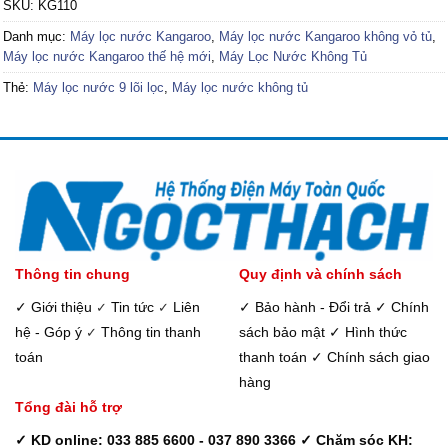
SKU:
KG110
0₫.
5,690,000₫.
3,650,
Danh mục:
Máy lọc nước Kangaroo
,
Máy lọc nước Kangaroo không vỏ tủ
,
Máy lọc nước Kangaroo thế hệ mới
,
Máy Lọc Nước Không Tủ
Thẻ:
Máy lọc nước 9 lõi lọc
,
Máy lọc nước không tủ
Thông tin chung
Quy định và chính sách
✓ Giới thiệu
Tin tức
Liên
✓ Bảo hành - Đổi trả
✓ Chính
✓
✓
hệ - Góp ý
Thông tin thanh
sách bảo mật
✓ Hình thức
✓
toán
thanh toán
✓ Chính sách giao
hàng
Tổng đài hỗ trợ
✓ KD online: 033 885 6600 - 037 890 3366
✓ Chăm sóc KH: