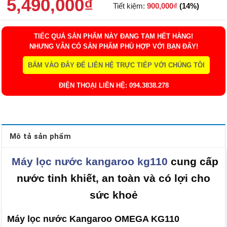
5,490,000
₫
Tiết kiệm:
900,000
₫
(14%)
TIẾC QUÁ SẢN PHẨM NÀY ĐANG TẠM HẾT HÀNG!
NHƯNG VẪN CÓ SẢN PHẨM PHÙ HỢP VỚI BẠN ĐẤY!
BẤM VÀO ĐÂY ĐỂ LIÊN HỆ TRỰC TIẾP VỚI CHÚNG TÔI
ĐIỆN THOẠI LIÊN HỆ: 094.3838.278
Mô tả sản phẩm
Máy lọc nước kangaroo kg110
cung cấp
nước tinh khiết, an toàn và có lợi cho
sức khoẻ
Máy lọc nước Kangaroo OMEGA KG110