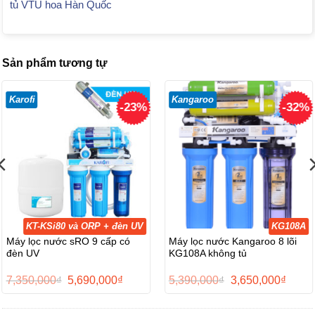
tủ VTU hoa Hàn Quốc
Sản phẩm tương tự
Karofi
Kangaroo
-23%
-32%
KT-KSi80 và ORP + đèn UV
KG108A
Máy lọc nước sRO 9 cấp có
Máy lọc nước Kangaroo 8 lõi
đèn UV
KG108A không tủ
Giá
Giá
Giá
Giá
7,350,000
₫
5,690,000
₫
5,390,000
₫
3,650,000
₫
gốc
hiện
gốc
hiện
là:
tại
là:
tại
7,350,000₫.
là:
5,390,000₫.
là: