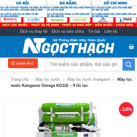
Bỏ
qua
nội
dung
Dịch vụ thay lõi
Dịch vụ sửa chữa
Tin bài
Liên hệ
Tìm
DANH MỤC
kiếm:
Trang chủ
»
Máy lọc nước
»
Máy lọc nước Kangaroo
»
Máy lọc
nước Kangaroo Omega KG110 – 9 lõi lọc
-14%