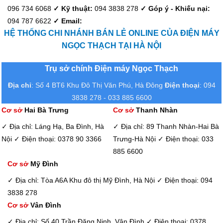
096 734 6068
✓ Kỹ thuật:
094 3838 278
✓ Góp ý - Khiếu nại:
094 787 6622
✓ Email:
HỆ THỐNG CHI NHÁNH BÁN LẺ ONLINE CỦA ĐIỆN MÁY
NGỌC THẠCH TẠI HÀ NỘI
Trụ sở chính Điện máy Ngọc Thạch
Địa chỉ
: Số 4 BT6 Khu Đô Thị Văn Phú, Hà Đông
Điện thoại
: 094
3838 278 - 033 885 6600
Cơ sở
Hai Bà Trưng
Cơ sở
Thanh Nhàn
✓ Địa chỉ: Láng Hạ, Ba Đình, Hà
✓ Địa chỉ: 89 Thanh Nhàn-Hai Bà
Nội
✓ Điện thoại: 0378 90 3366
Trưng-Hà Nội
✓ Điện thoại: 033
885 6600
Cơ sở
Mỹ Đình
✓ Địa chỉ: Tòa A6A Khu đô thị Mỹ Đình, Hà Nội
✓ Điện thoại: 094
3838 278
Cơ sở
Vân Đình
✓ Địa chỉ: Số 40 Trần Đăng Ninh, Vân Đình
✓ Điện thoại: 0378