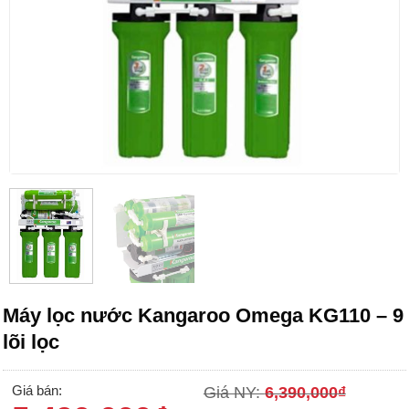
Máy lọc nước Kangaroo Omega KG110 – 9
lõi lọc
Giá bán:
Giá NY:
6,390,000
₫