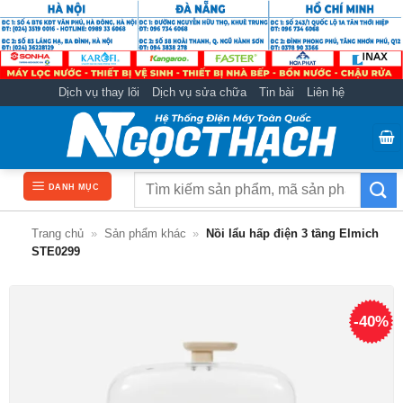
Bỏ
qua
nội
dung
Dịch vụ thay lõi
Dịch vụ sửa chữa
Tin bài
Liên hệ
Tìm
DANH MỤC
kiếm:
Trang chủ
»
Sản phẩm khác
»
Nồi lẩu hấp điện 3 tầng Elmich
STE0299
-40%