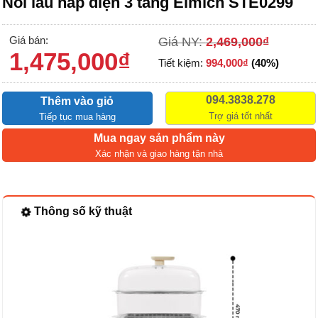
Nồi lẩu hấp điện 3 tầng Elmich STE0299
Giá bán:
Giá NY:
2,469,000
₫
1,475,000
₫
Tiết kiệm:
994,000
₫
(40%)
094.3838.278
Thêm vào giỏ
Trợ giá tốt nhất
Tiếp tục mua hàng
Mua ngay sản phẩm này
Xác nhận và giao hàng tận nhà
Thông số kỹ thuật