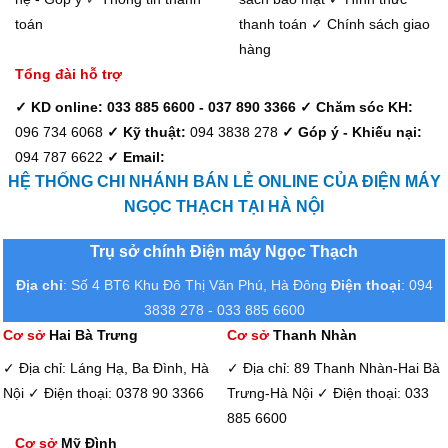
toán
thanh toán
✓ Chính sách giao
hàng
Tổng đài hỗ trợ
✓ KD online: 033 885 6600 - 037 890 3366
✓ Chăm sóc KH:
096 734 6068
✓ Kỹ thuật:
094 3838 278
✓ Góp ý - Khiếu nại:
094 787 6622
✓ Email:
HỆ THỐNG CHI NHÁNH BÁN LẺ ONLINE CỦA ĐIỆN MÁY
NGỌC THẠCH TẠI HÀ NỘI
Trụ sở chính Điện máy Ngọc Thạch
Địa chỉ
: Số 4 BT6 Khu Đô Thị Văn Phú, Hà Đông
Điện thoại
: 094
3838 278 - 033 885 6600
Cơ sở
Hai Bà Trưng
Cơ sở
Thanh Nhàn
✓ Địa chỉ: Láng Hạ, Ba Đình, Hà
✓ Địa chỉ: 89 Thanh Nhàn-Hai Bà
Nội
✓ Điện thoại: 0378 90 3366
Trưng-Hà Nội
✓ Điện thoại: 033
885 6600
Cơ sở
Mỹ Đình