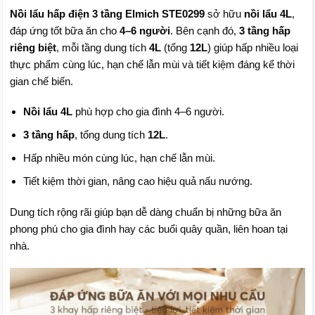
Nồi lẩu hấp điện 3 tầng Elmich STE0299
sở hữu
nồi lẩu 4L
,
đáp ứng tốt bữa ăn cho
4–6 người
. Bên cạnh đó,
3 tầng hấp
riêng biệt
, mỗi tầng dung tích
4L
(tổng
12L
) giúp hấp nhiều loại
thực phẩm cùng lúc, hạn chế lẫn mùi và tiết kiệm đáng kể thời
gian chế biến.
Nồi lẩu 4L
phù hợp cho gia đình 4–6 người.
3 tầng hấp
, tổng dung tích
12L
.
Hấp nhiều món cùng lúc, hạn chế lẫn mùi.
Tiết kiệm thời gian, nâng cao hiệu quả nấu nướng.
Dung tích rộng rãi giúp bạn dễ dàng chuẩn bị những bữa ăn
phong phú cho gia đình hay các buổi quây quần, liên hoan tại
nhà.