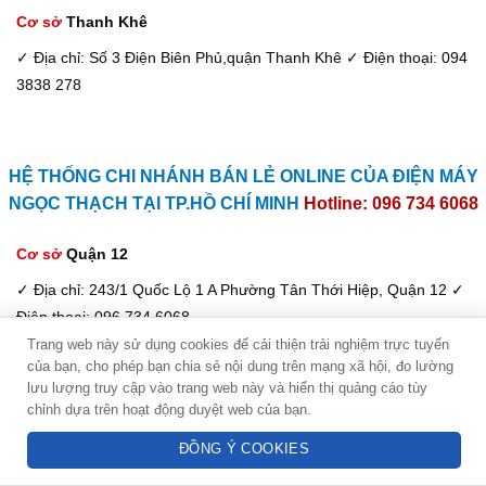
Cơ sở
Thanh Khê
✓ Địa chỉ: Số 3 Điện Biên Phủ,quận Thanh Khê
✓ Điện thoại: 094
3838 278
HỆ THỐNG CHI NHÁNH BÁN LẺ ONLINE CỦA ĐIỆN MÁY
NGỌC THẠCH TẠI TP.HỒ CHÍ MINH
Hotline: 096 734 6068
Cơ sở
Quận 12
✓ Địa chỉ: 243/1 Quốc Lộ 1 A Phường Tân Thới Hiệp, Quận 12
✓
Điện thoại: 096 734 6068
Trang web này sử dụng cookies để cải thiện trải nghiệm trực tuyến
của bạn, cho phép bạn chia sẻ nội dung trên mạng xã hội, đo lường
Kim Dung - Tư vấn viên
Cơ sở
Quận 12
lưu lượng truy cập vào trang web này và hiển thị quảng cáo tùy
chỉnh dựa trên hoạt động duyệt web của bạn.
Hotline: 094 3838 278
✓ Địa chỉ: Số 43J2 Đường DD7-1 KDC An Sương - Phương Tân
Hưng Thuận, Quận 12
✓ Điện thoại: 0378903366 - 0943838278
ĐỒNG Ý COOKIES