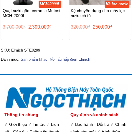
MCH-2000L
Kệ lọc nước
Quạt sưởi gốm ceramic Mutosi
Kệ chuyên dụng cho máy lọc
MCH-2000L
nước có tủ
Giá
Giá
Giá
Giá
3,700,000
₫
2,390,000
₫
320,000
₫
250,000
₫
gốc
hiện
gốc
hiện
là:
tại
là:
tại
3,700,000₫.
là:
320,000₫.
là:
2,390,000₫.
250,000₫.
SKU:
Elmich STE0299
Danh mục:
Sản phẩm khác
,
Nồi lẩu hấp điện Elmich
Thông tin chung
Quy định và chính sách
✓ Giới thiệu
Tin tức
Liên
✓ Bảo hành - Đổi trả
✓ Chính
✓
✓
hệ - Góp ý
Thông tin thanh
sách bảo mật
✓ Hình thức
✓