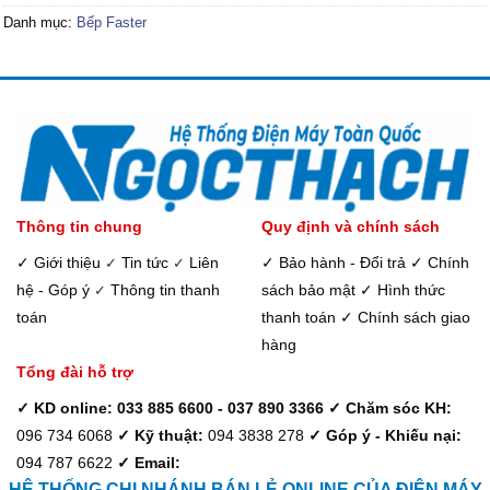
Danh mục:
Bếp Faster
Thông tin chung
Quy định và chính sách
✓ Giới thiệu
Tin tức
Liên
✓ Bảo hành - Đổi trả
✓ Chính
✓
✓
hệ - Góp ý
Thông tin thanh
sách bảo mật
✓ Hình thức
✓
toán
thanh toán
✓ Chính sách giao
hàng
Tổng đài hỗ trợ
✓ KD online: 033 885 6600 - 037 890 3366
✓ Chăm sóc KH:
096 734 6068
✓ Kỹ thuật:
094 3838 278
✓ Góp ý - Khiếu nại:
094 787 6622
✓ Email:
HỆ THỐNG CHI NHÁNH BÁN LẺ ONLINE CỦA ĐIỆN MÁY