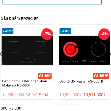
Sản phẩm tương tự
Faster
Faster
-7%
-4%
FS-660I
FS-668HI
Bếp từ đôi Faster nhập khẩu
Bếp từ đôi Faster FS-668HI
Malaysia FS-660I
Giá
Giá
Giá
Giá
14,990,000
₫
13,941,500
₫
10,990,000
₫
10,541,500
₫
gốc
hiện
gốc
hiệ
là:
tại
là:
tại
14,990,000₫.
là:
10,990,000₫.
là:
SKU:
FS 388I
0,000₫.
13,941,500₫.
10,