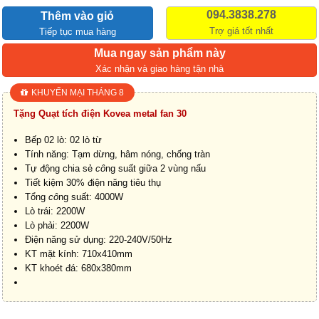
094.3838.278
Thêm vào giỏ
Trợ giá tốt nhất
Tiếp tục mua hàng
Mua ngay sản phẩm này
Xác nhận và giao hàng tận nhà
KHUYẾN MẠI THÁNG 8
Tặng Quạt tích điện Kovea metal fan 30
Bếp 02 lò: 02 lò từ
Tính năng: Tạm dừng, hâm nóng, chống tràn
Tự động chia sẻ
cô
ng suất giữa 2 vùng nấu
Tiết kiệm 30% điện năng tiêu thụ
Tổng
cô
ng suất: 4000W
Lò trái: 2200W
Lò phải: 2200W
Điện năng sử dụng: 220-240V/50Hz
KT mặt kính: 710x410mm
KT khoét đá: 680x380mm