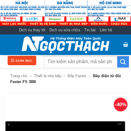
Bỏ
qua
nội
dung
Dịch vụ thay lõi
Dịch vụ sửa chữa
Tin bài
Liên hệ
Tìm
DANH MỤC
kiếm:
Trang chủ
»
Thiết bị nhà bếp
»
Bếp Faster
»
Bếp điện từ đôi
Faster FS 388I
-40%