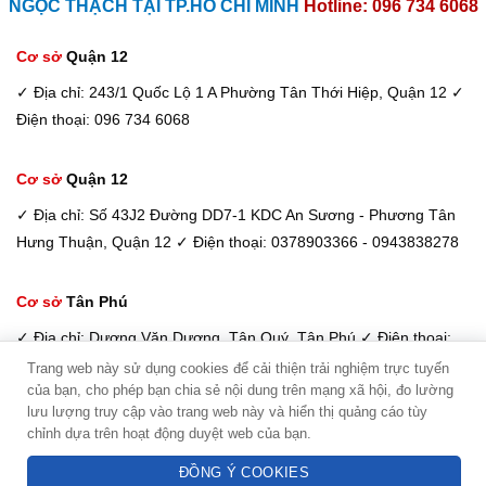
NGỌC THẠCH TẠI TP.HỒ CHÍ MINH
Hotline: 096 734 6068
Cơ sở
Quận 12
✓ Địa chỉ: 243/1 Quốc Lộ 1 A Phường Tân Thới Hiệp, Quận 12
✓
Điện thoại: 096 734 6068
Cơ sở
Quận 12
✓ Địa chỉ: Số 43J2 Đường DD7-1 KDC An Sương - Phương Tân
Hưng Thuận, Quận 12
✓ Điện thoại: 0378903366 - 0943838278
Cơ sở
Tân Phú
✓ Địa chỉ: Dương Văn Dương, Tân Quý, Tân Phú
✓ Điện thoại:
098 933 6068 / 033 885 6600
Trang web này sử dụng cookies để cải thiện trải nghiệm trực tuyến
của bạn, cho phép bạn chia sẻ nội dung trên mạng xã hội, đo lường
Kim Dung - Tư vấn viên
lưu lượng truy cập vào trang web này và hiển thị quảng cáo tùy
Điện máy Ngọc Thạch -
Copyright © 2026
chỉnh dựa trên hoạt động duyệt web của bạn.
Hotline: 094 3838 278
Hệ thống phân phối uỷ quyền Máy lọc nước toàn quốc
ĐỒNG Ý COOKIES
Công ty TNHH Công nghệ Sakura Việt Nam- Giấy Phép Kinh doanh 0101483184