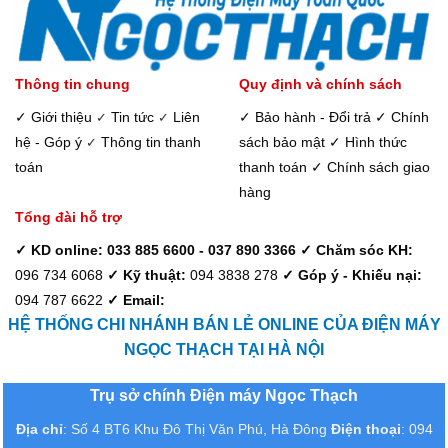
Thông tin chung
Quy định và chính sách
✓ Giới thiệu
Tin tức
Liên
✓ Bảo hành - Đổi trả
✓ Chính
✓
✓
hệ - Góp ý
Thông tin thanh
sách bảo mật
✓ Hình thức
✓
toán
thanh toán
✓ Chính sách giao
hàng
Tổng đài hỗ trợ
✓ KD online: 033 885 6600 - 037 890 3366
✓ Chăm sóc KH:
096 734 6068
✓ Kỹ thuật:
094 3838 278
✓ Góp ý - Khiếu nại:
094 787 6622
✓ Email:
HỆ THỐNG CHI NHÁNH BÁN LẺ ONLINE CỦA ĐIỆN MÁY
NGỌC THẠCH TẠI HÀ NỘI
Trụ sở chính Điện máy Ngọc Thạch
Địa chỉ
: Số 4 BT6 Khu Đô Thị Văn Phú, Hà Đông
Điện thoại
: 094