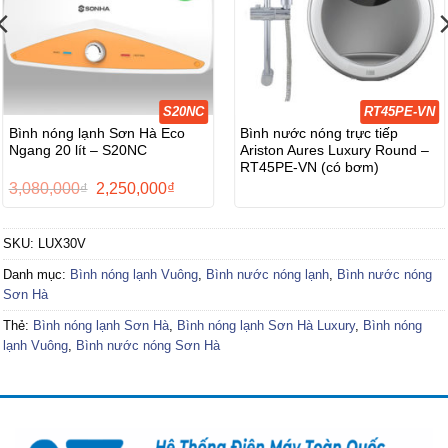
S20NC
RT45PE-VN
Bình nóng lạnh Sơn Hà Eco
Bình nước nóng trực tiếp
Ngang 20 lít – S20NC
Ariston Aures Luxury Round –
RT45PE-VN (có bơm)
Giá
Giá
3,080,000
₫
2,250,000
₫
gốc
hiện
là:
tại
3,080,000₫.
là:
SKU:
LUX30V
0₫.
2,250,000₫.
Danh mục:
Bình nóng lạnh Vuông
,
Bình nước nóng lạnh
,
Bình nước nóng
Sơn Hà
Thẻ:
Bình nóng lạnh Sơn Hà
,
Bình nóng lạnh Sơn Hà Luxury
,
Bình nóng
lạnh Vuông
,
Bình nước nóng Sơn Hà