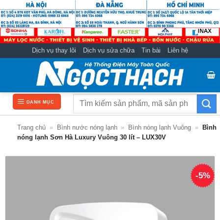
Bỏ
qua
nội
dung
Dịch vụ thay lõi
Dịch vụ sửa chữa
Tin bài
Liên hệ
Tìm
DANH MỤC
kiếm:
Trang chủ
»
Bình nước nóng lạnh
»
Bình nóng lạnh Vuông
»
Bình
nóng lạnh Sơn Hà Luxury Vuông 30 lít – LUX30V
-5%