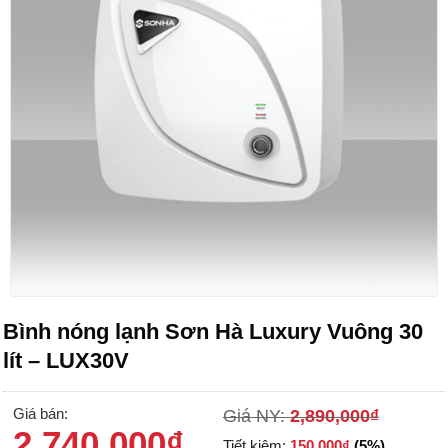
Bình nóng lạnh Sơn Hà Luxury Vuông 30
lít – LUX30V
Giá bán:
Giá NY:
2,890,000
₫
2,740,000
₫
Tiết kiệm:
150,000
₫
(5%)