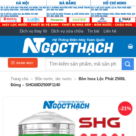
Bỏ
qua
nội
dung
Dịch vụ thay lõi
Dịch vụ sửa chữa
Tin bài
Liên hệ
Tìm
DANH MỤC
kiếm:
Trang chủ
»
Bồn nước, téc nước
»
Bồn Inox Lộc Phát 2500L
Đứng – SHG68D2500F1140
-21%