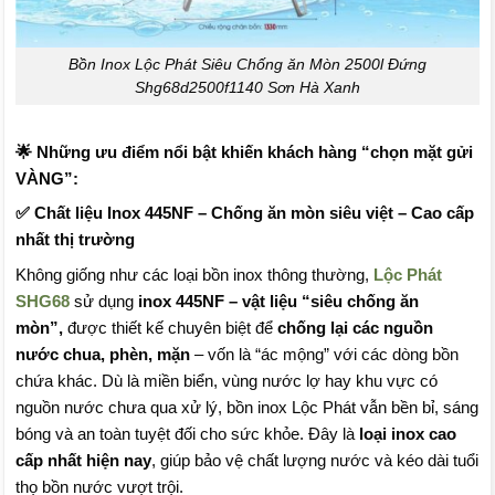
Bồn Inox Lộc Phát Siêu Chống ăn Mòn 2500l Đứng
Shg68d2500f1140 Sơn Hà Xanh
🌟 Những ưu điểm nổi bật khiến khách hàng “chọn mặt gửi
VÀNG”:
✅
Chất liệu Inox 445NF – Chống ăn mòn siêu việt – Cao cấp
nhất thị trường
Không giống như các loại bồn inox thông thường,
Lộc Phát
SHG68
sử dụng
inox 445NF – vật liệu “siêu chống ăn
mòn”,
được thiết kế chuyên biệt để
chống lại các nguồn
nước chua, phèn, mặn
– vốn là “ác mộng” với các dòng bồn
chứa khác. Dù là miền biển, vùng nước lợ hay khu vực có
nguồn nước chưa qua xử lý, bồn inox Lộc Phát vẫn bền bỉ, sáng
bóng và an toàn tuyệt đối cho sức khỏe. Đây là
loại inox cao
cấp nhất hiện nay
, giúp bảo vệ chất lượng nước và kéo dài tuổi
thọ bồn nước vượt trội.