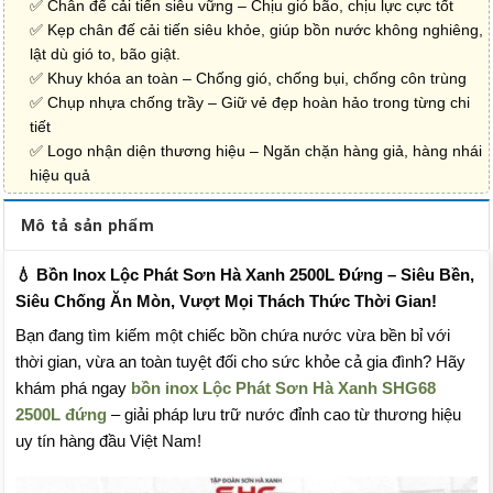
✅ Chân đế cải tiến siêu vững – Chịu gió bão, chịu lực cực tốt
✅ Kẹp chân đế cải tiến siêu khỏe, giúp bồn nước không nghiêng,
lật dù gió to, bão giật.
✅ Khuy khóa an toàn – Chống gió, chống bụi, chống côn trùng
✅ Chụp nhựa chống trầy – Giữ vẻ đẹp hoàn hảo trong từng chi
tiết
✅ Logo nhận diện thương hiệu – Ngăn chặn hàng giả, hàng nhái
hiệu quả
Mô tả sản phẩm
💧 Bồn Inox Lộc Phát Sơn Hà Xanh 2500L Đứng – Siêu Bền,
Siêu Chống Ăn Mòn, Vượt Mọi Thách Thức Thời Gian!
Bạn đang tìm kiếm một chiếc bồn chứa nước vừa bền bỉ với
thời gian, vừa an toàn tuyệt đối cho sức khỏe cả gia đình? Hãy
khám phá ngay
bồn inox Lộc Phát Sơn Hà Xanh SHG68
2500L đứng
– giải pháp lưu trữ nước đỉnh cao từ thương hiệu
uy tín hàng đầu Việt Nam!