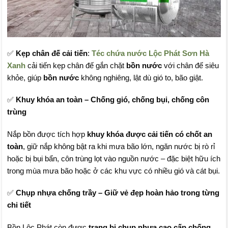
✅
Kẹp chân đế cải tiến
:
Téc chứa nước Lộc Phát Sơn Hà
Xanh
cải tiến kẹp chân đế gắn chặt
bồn nước
với chân đế siêu
khỏe, giúp
bồn nước
không nghiêng, lật dù gió to, bão giật.
✅
Khuy khóa an toàn – Chống gió, chống bụi, chống côn
trùng
Nắp bồn được tích hợp
khuy khóa được cải tiến có chốt an
toàn
, giữ nắp không bật ra khi mưa bão lớn, ngăn nước bị rò rỉ
hoặc bị bụi bẩn, côn trùng lọt vào nguồn nước – đặc biệt hữu ích
trong mùa mưa bão hoặc ở các khu vực có nhiều gió và cát bụi.
✅
Chụp nhựa chống trầy – Giữ vẻ đẹp hoàn hảo trong từng
chi tiết
Bồn Lộc Phát còn được
trang bị chụp nhựa cao cấp chống