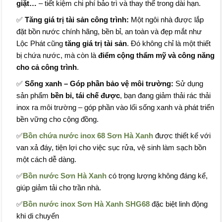
giặt…
– tiết kiệm chi phí bảo trì và thay thế trong dài hạn.
✅
Tăng giá trị tài sản công trình:
Một ngôi nhà được lắp
đặt bồn nước chính hãng, bền bỉ, an toàn và đẹp mắt như
Lộc Phát cũng
tăng giá trị tài sản
. Đó không chỉ là một thiết
bị chứa nước, mà còn là
điểm cộng thẩm mỹ và công năng
cho cả công trình
.
✅
Sống xanh – Góp phần bảo vệ môi trường:
Sử dụng
sản phẩm
bền bỉ, tái chế được
, bạn đang giảm thải rác thải
inox ra môi trường – góp phần vào lối sống xanh và phát triển
bền vững cho cộng đồng.
✅
Bồn chứa nước inox 68 Sơn Hà Xanh
được thiết kế với
van xả đáy, tiện lợi cho việc sục rửa, vệ sinh làm sạch bồn
một cách dễ dàng.
✅
Bồn nước Sơn Hà Xanh
có trọng lượng không đáng kể,
giúp giảm tải cho trần nhà.
✅
Bồn nước inox Sơn Hà Xanh
SHG68
đặc biệt linh động
khi di chuyển