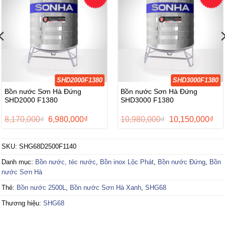
SHD2000F1380
SHD3000F1380
Bồn nước Sơn Hà Đứng
Bồn nước Sơn Hà Đứng
SHD2000 F1380
SHD3000 F1380
Giá
Giá
Giá
Giá
8,170,000
₫
6,980,000
₫
10,980,000
₫
10,150,000
₫
gốc
hiện
gốc
hiệ
là:
tại
là:
tại
8,170,000₫.
là:
10,980,000₫.
là:
SKU:
SHG68D2500F1140
0₫.
6,980,000₫.
10,
Danh mục:
Bồn nước, téc nước
,
Bồn inox Lộc Phát
,
Bồn nước Đứng
,
Bồn
nước Sơn Hà
Thẻ:
Bồn nước 2500L
,
Bồn nước Sơn Hà Xanh
,
SHG68
Thương hiệu:
SHG68