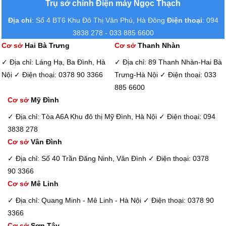
Trụ sở chính Điện máy Ngọc Thạch
Địa chỉ
: Số 4 BT6 Khu Đô Thị Văn Phú, Hà Đông
Điện thoại
: 094
3838 278 - 033 885 6600
Cơ sở
Hai Bà Trưng
Cơ sở
Thanh Nhàn
✓ Địa chỉ: Láng Hạ, Ba Đình, Hà
✓ Địa chỉ: 89 Thanh Nhàn-Hai Bà
Nội
✓ Điện thoại: 0378 90 3366
Trưng-Hà Nội
✓ Điện thoại: 033
885 6600
Cơ sở
Mỹ Đình
✓ Địa chỉ: Tòa A6A Khu đô thị Mỹ Đình, Hà Nội
✓ Điện thoại: 094
3838 278
Cơ sở
Vân Đình
✓ Địa chỉ: Số 40 Trần Đăng Ninh, Vân Đình
✓ Điện thoại: 0378
90 3366
Cơ sở
Mê Linh
✓ Địa chỉ: Quang Minh - Mê Linh - Hà Nội
✓ Điện thoại: 0378 90
3366
Cơ sở
Sơn Tây