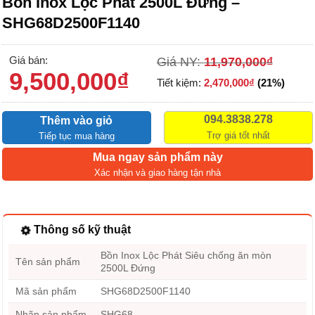
Bồn Inox Lộc Phát 2500L Đứng –
SHG68D2500F1140
Giá bán:
Giá NY:
11,970,000
₫
9,500,000
₫
Tiết kiệm:
2,470,000
₫
(21%)
094.3838.278
Thêm vào giỏ
Trợ giá tốt nhất
Tiếp tục mua hàng
Mua ngay sản phẩm này
Xác nhận và giao hàng tận nhà
Thông số kỹ thuật
Bồn Inox Lộc Phát Siêu chống ăn mòn
Tên sản phẩm
2500L Đứng
Mã sản phẩm
SHG68D2500F1140
Nhãn sản phẩm
SHG68