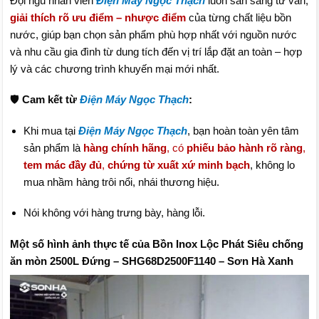
Đội ngũ nhân viên
Điện Máy Ngọc Thạch
luôn sẵn sàng tư vấn,
giải thích rõ ưu điểm – nhược điểm
của từng chất liệu bồn
nước, giúp bạn chọn sản phẩm phù hợp nhất với nguồn nước
và nhu cầu gia đình từ dung tích đến vị trí lắp đặt an toàn – hợp
lý và các chương trình khuyến mại mới nhất.
🛡️
Cam kết từ
Điện Máy Ngọc Thạch
:
Khi mua tại
Điện Máy Ngọc Thạch
, bạn hoàn toàn yên tâm
sản phẩm là
hàng chính hãng
, có
phiếu bảo hành rõ ràng
,
tem mác đầy đủ
,
chứng từ xuất xứ minh bạch
, không lo
mua nhầm hàng trôi nổi, nhái thương hiệu.
Nói không với hàng trưng bày, hàng lỗi.
Một số hình ảnh thực tế của Bồn Inox Lộc Phát Siêu chống
ăn mòn 2500L Đứng – SHG68D2500F1140 – Sơn Hà Xanh