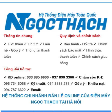
Thông tin chung
Quy định và chính sách
✓ Giới thiệu
Tin tức
Liên
✓ Bảo hành - Đổi trả
✓ Chính
✓
✓
hệ - Góp ý
Thông tin thanh
sách bảo mật
✓ Hình thức
✓
toán
thanh toán
✓ Chính sách giao
hàng
Tổng đài hỗ trợ
✓ KD online: 033 885 6600 - 037 890 3366
✓ Chăm sóc KH:
096 734 6068
✓ Kỹ thuật:
094 3838 278
✓ Góp ý - Khiếu nại:
094 787 6622
✓ Email:
HỆ THỐNG CHI NHÁNH BÁN LẺ ONLINE CỦA ĐIỆN MÁY
NGỌC THẠCH TẠI HÀ NỘI