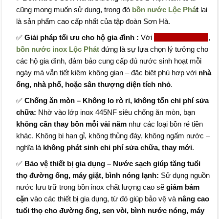
cũng mong muốn sử dụng, trong đó
bồn nước Lộc Phá
t
lại
là sản phẩm cao cấp nhất của tập đoàn Sơn Hà.
✅
Giải pháp tối ưu cho hộ gia đình :
Với
dung tích 2500L
,
bồn nước inox Lộc Phát
đứng là sự lựa chọn lý tưởng cho
các hộ gia đình, đảm bảo cung cấp đủ nước sinh hoạt mỗi
ngày mà vẫn tiết kiệm không gian – đặc biệt phù hợp với
nhà
ống, nhà phố, hoặc sân thượng diện tích nhỏ
.
✅
Chống ăn mòn – Không lo rò rỉ, không tốn chi phí sửa
chữa:
Nhờ vào lớp inox 445NF siêu chống ăn mòn, bạn
không cần thay bồn mỗi vài năm
như các loại bồn rẻ tiền
khác. Không bị han gỉ, không thủng đáy, không ngấm nước –
nghĩa là
không phát sinh chi phí sửa chữa, thay mới
.
✅
Bảo vệ thiết bị gia dụng – Nước sạch giúp tăng tuổi
thọ đường ống, máy giặt, bình nóng lạnh:
Sử dụng nguồn
nước lưu trữ trong bồn inox chất lượng cao sẽ
giảm bám
cặn
vào các thiết bị gia dụng, từ đó giúp bảo vệ và
nâng cao
tuổi thọ cho đường ống, sen vòi, bình nước nóng, máy