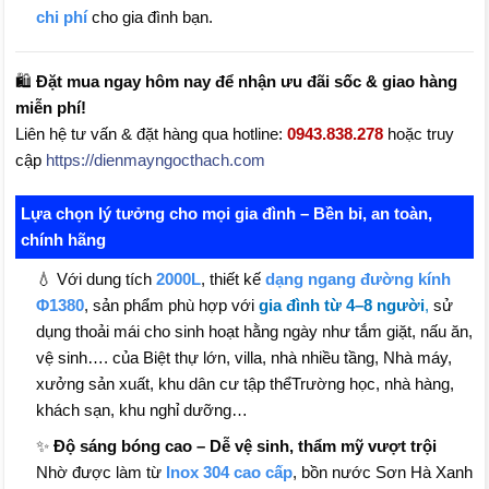
chi phí
cho gia đình bạn.
🛍️
Đặt mua ngay hôm nay để nhận ưu đãi sốc & giao hàng
miễn phí!
Liên hệ tư vấn & đặt hàng qua hotline:
0943.838.278
hoặc truy
cập
https://dienmayngocthach.com
Lựa chọn lý tưởng cho mọi gia đình – Bền bỉ, an toàn,
chính hãng
💧 Với dung tích
2000L
, thiết kế
dạng ngang đường kính
Φ1380
, sản phẩm phù hợp với
gia đình từ 4–8 người
,
sử
dụng thoải mái cho sinh hoạt hằng ngày như tắm giặt, nấu ăn,
vệ sinh…. của Biệt thự lớn, villa, nhà nhiều tầng, Nhà máy,
xưởng sản xuất, khu dân cư tập thểTrường học, nhà hàng,
khách sạn, khu nghỉ dưỡng…
✨
Độ sáng bóng cao – Dễ vệ sinh, thẩm mỹ vượt trội
Nhờ được làm từ
Inox 304 cao cấp
, bồn nước Sơn Hà Xanh