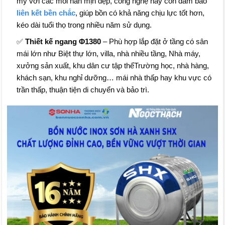
mỹ với các mối hàn mịn đẹp, công nghệ này còn đảm bảo
liên kết bền chắc
, giúp bồn có khả năng chịu lực tốt hơn,
kéo dài tuổi thọ trong nhiều năm sử dụng.
✅
Thiết kế ngang Φ1380
– Phù hợp lắp đặt ở tầng có sân
mái lớn như Biệt thự lớn, villa, nhà nhiều tầng, Nhà máy,
xưởng sản xuất, khu dân cư tập thểTrường học, nhà hàng,
khách sạn, khu nghỉ dưỡng… mái nhà thấp hay khu vực có
trần thấp, thuận tiện di chuyển và bảo trì.