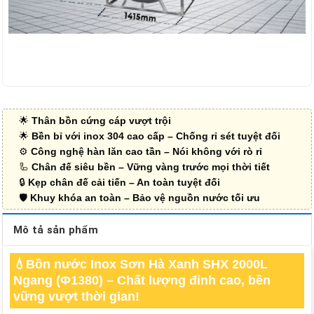
🌟
Thân bồn cứng cáp vượt trội
🌟
Bền bỉ với inox 304 cao cấp – Chống rỉ sét tuyệt đối
⚙️
Công nghệ hàn lăn cao tần – Nói không với rò rỉ
🦾
Chân đế siêu bền – Vững vàng trước mọi thời tiết
🔒
Kẹp chân đế cải tiến – An toàn tuyệt đối
🛡
Khuy khóa an toàn – Bảo vệ nguồn nước tối ưu
Mô tả sản phẩm
💧Bồn nước Inox Sơn Hà Xanh SHX 2000L
Ngang (Φ1380) – Chất lượng đỉnh cao, bền
vững vượt thời gian!