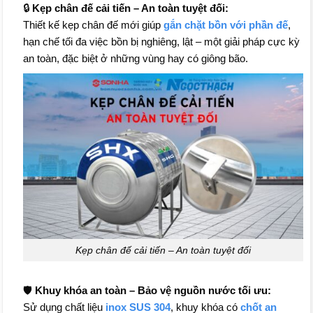
🔒
Kẹp chân đế cải tiến – An toàn tuyệt đối:
Thiết kế kẹp chân đế mới giúp
gắn chặt bồn với phần đế
,
hạn chế tối đa việc bồn bị nghiêng, lật – một giải pháp cực kỳ
an toàn, đặc biệt ở những vùng hay có giông bão.
Kẹp chân đế cải tiến – An toàn tuyệt đối
🛡
Khuy khóa an toàn – Bảo vệ nguồn nước tối ưu:
Sử dụng chất liệu
inox SUS 304
, khuy khóa có
chốt an