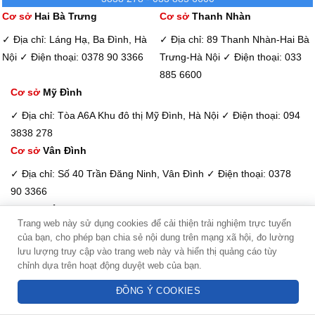
Cơ sở
Hai Bà Trưng
Cơ sở
Thanh Nhàn
✓ Địa chỉ: Láng Hạ, Ba Đình, Hà
✓ Địa chỉ: 89 Thanh Nhàn-Hai Bà
Nội
✓ Điện thoại: 0378 90 3366
Trưng-Hà Nội
✓ Điện thoại: 033
885 6600
Cơ sở
Mỹ Đình
✓ Địa chỉ: Tòa A6A Khu đô thị Mỹ Đình, Hà Nội
✓ Điện thoại: 094
3838 278
Cơ sở
Vân Đình
✓ Địa chỉ: Số 40 Trần Đăng Ninh, Vân Đình
✓ Điện thoại: 0378
90 3366
Cơ sở
Mê Linh
Trang web này sử dụng cookies để cải thiện trải nghiệm trực tuyến
✓ Địa chỉ: Quang Minh - Mê Linh - Hà Nội
✓ Điện thoại: 0378 90
của bạn, cho phép bạn chia sẻ nội dung trên mạng xã hội, đo lường
Kim Dung - Tư vấn viên
3366
lưu lượng truy cập vào trang web này và hiển thị quảng cáo tùy
chỉnh dựa trên hoạt động duyệt web của bạn.
Hotline: 094 3838 278
Cơ sở
Sơn Tây
✓ Địa chỉ: Sơn Tây - Hà Nội
✓ Điện thoại: 098 933 6068
ĐỒNG Ý COOKIES
Sorry, no pages was found