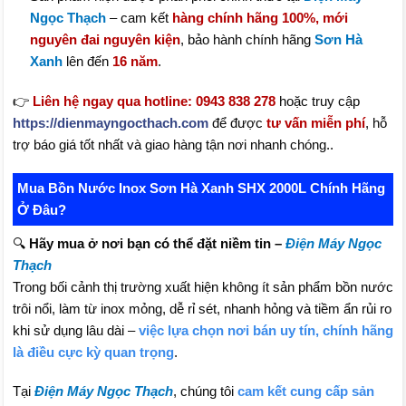
Ngọc Thạch
– cam kết
hàng chính hãng 100%, mới
nguyên đai nguyên kiện
, bảo hành chính hãng
Sơn Hà
Xanh
lên đến
16 năm
.
👉
Liên hệ ngay qua hotline: 0943 838 278
hoặc truy cập
https://dienmayngocthach.com
để được
tư vấn miễn phí
, hỗ
trợ báo giá tốt nhất và giao hàng tận nơi nhanh chóng..
Mua Bồn Nước Inox Sơn Hà Xanh SHX 2000L Chính Hãng
Ở Đâu?
🔍
Hãy mua ở nơi bạn có thể đặt niềm tin –
Điện Máy Ngọc
Thạch
Trong bối cảnh thị trường xuất hiện không ít sản phẩm bồn nước
trôi nổi, làm từ inox mỏng, dễ rỉ sét, nhanh hỏng và tiềm ẩn rủi ro
khi sử dụng lâu dài –
việc lựa chọn nơi bán uy tín, chính hãng
là điều cực kỳ quan trọng
.
Tại
Điện Máy Ngọc Thạch
, chúng tôi
cam kết cung cấp sản