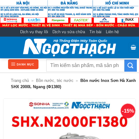
Bỏ
qua
nội
dung
Dịch vụ thay lõi
Dịch vụ sửa chữa
Tin bài
Liên hệ
Tìm
DANH MỤC
kiếm:
Trang chủ
»
Bồn nước, téc nước
»
Bồn nước Inox Sơn Hà Xanh
SHX 2000L Ngang (Φ1380)
-15%