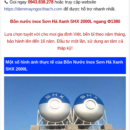
📞 Gọi ngay
0943.838.278
hoặc truy cập website
https://dienmayngocthach.com
để được hỗ trợ nhanh nhất.
Bồn nước inox Sơn Hà Xanh SHX 2000L ngang Φ1380
Lựa chọn tuyệt vời cho mọi gia đình Việt, bền bỉ theo năm tháng,
bảo hành lên đến 16 năm. Đầu tư một lần, sử dụng an tâm cả
thập kỷ!
Một số hình ảnh thực tế của Bồn Nước Inox Sơn Hà Xanh
SHX 2000L