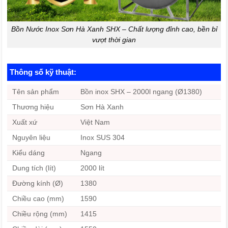
Bồn Nước Inox Sơn Hà Xanh SHX – Chất lượng đỉnh cao, bền bỉ
vượt thời gian
Thông số kỹ thuật:
Tên sản phẩm
Bồn inox SHX – 2000l ngang (Ø1380)
Thương hiệu
Sơn Hà Xanh
Xuất xứ
Việt Nam
Nguyên liệu
Inox SUS 304
Kiểu dáng
Ngang
Dung tích (lít)
2000 lít
Đường kính (Ø)
1380
Chiều cao (mm)
1590
Chiều rộng (mm)
1415