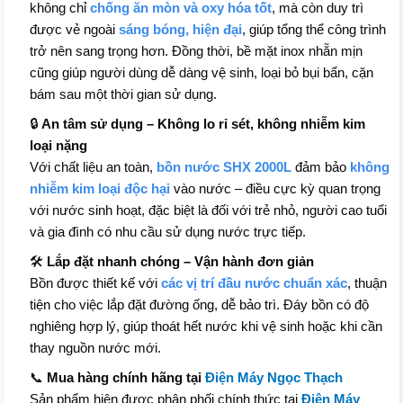
không chỉ
chống ăn mòn và oxy hóa tốt
, mà còn duy trì
được vẻ ngoài
sáng bóng, hiện đại
, giúp tổng thể công trình
trở nên sang trọng hơn. Đồng thời, bề mặt inox nhẵn mịn
cũng giúp người dùng dễ dàng vệ sinh, loại bỏ bụi bẩn, cặn
bám sau một thời gian sử dụng.
🔒
An tâm sử dụng – Không lo rỉ sét, không nhiễm kim
loại nặng
Với chất liệu an toàn,
bồn nước SHX 2000L
đảm bảo
không
nhiễm kim loại độc hại
vào nước – điều cực kỳ quan trọng
với nước sinh hoạt, đặc biệt là đối với trẻ nhỏ, người cao tuổi
và gia đình có nhu cầu sử dụng nước trực tiếp.
🛠
Lắp đặt nhanh chóng – Vận hành đơn giản
Bồn được thiết kế với
các vị trí đầu nước chuẩn xác
, thuận
tiện cho việc lắp đặt đường ống, dễ bảo trì. Đáy bồn có độ
nghiêng hợp lý, giúp thoát hết nước khi vệ sinh hoặc khi cần
thay nguồn nước mới.
📞
Mua hàng chính hãng tại
Điện Máy Ngọc Thạch
Sản phẩm hiện được phân phối chính thức tại
Điện Máy