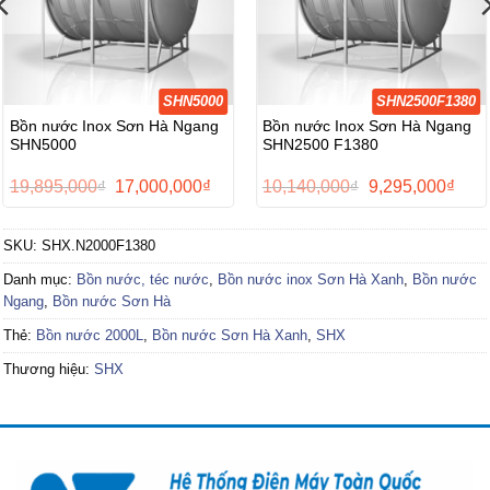
SHN5000
SHN2500F1380
Bồn nước Inox Sơn Hà Ngang
Bồn nước Inox Sơn Hà Ngang
SHN5000
SHN2500 F1380
Giá
Giá
Giá
Giá
19,895,000
₫
17,000,000
₫
10,140,000
₫
9,295,000
₫
gốc
hiện
gốc
hiện
là:
tại
là:
tại
19,895,000₫.
là:
10,140,000₫.
là:
SKU:
SHX.N2000F1380
0,000₫.
17,000,000₫.
9,29
Danh mục:
Bồn nước, téc nước
,
Bồn nước inox Sơn Hà Xanh
,
Bồn nước
Ngang
,
Bồn nước Sơn Hà
Thẻ:
Bồn nước 2000L
,
Bồn nước Sơn Hà Xanh
,
SHX
Thương hiệu:
SHX