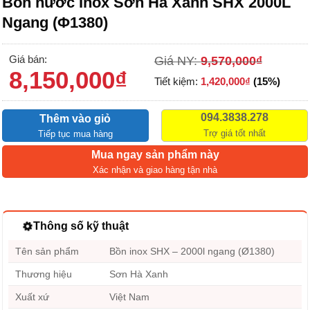
Bồn nước Inox Sơn Hà Xanh SHX 2000L
Ngang (Φ1380)
Giá bán:
Giá NY:
9,570,000
₫
8,150,000
₫
Tiết kiệm:
1,420,000
₫
(15%)
094.3838.278
Thêm vào giỏ
Trợ giá tốt nhất
Tiếp tục mua hàng
Mua ngay sản phẩm này
Xác nhận và giao hàng tận nhà
Thông số kỹ thuật
Tên sản phẩm
Bồn inox SHX – 2000l ngang (Ø1380)
Thương hiệu
Sơn Hà Xanh
Xuất xứ
Việt Nam