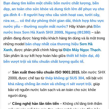
Bạn đang tìm kiếm một chiếc bồn nước chất lượng, bền
đẹp, an toàn cho sức khỏe và dung tích lớn để phục vụ cho
gia đình 4 – 8 người hay nhu cầu sinh hoạt cao, tưới cây,
rửa xe,… có thể dự phòng thời gian dài, thích hợp khu vực
nước yếu – thường xuyên mất nước?
Hãy khám phá
Bồn
nước Inox Sơn Hà Xanh SHX 2000L Ngang (Φ1380)
– sản
phẩm đang được hàng triệu khách hàng tin dùng và là một trong
những model
bán chạy nhất của thương hiệu
Sơn Hà
Xanh,
được phân phối chính hãng tại
Điện Máy Ngọc Thạch
.
Sản phẩm là sự kết hợp hoàn hảo giữa
thiết kế hiện đại, độ
bền vượt trội và tiêu chuẩn chất lượng quốc tế
.
✅
Sản xuất theo tiêu chuẩn ISO 9001:2015
, bồn nước SHX
2000L được chế tạo từ
thép không gỉ SUS 304
, nổi bật với
khả năng chống ăn mòn và chống rỉ sét vượt trội
,
giúp
bảo vệ nguồn nước luôn sạch và an toàn cho sức khỏe
người dùng.
✅
Công nghệ hàn lăn tiên tiến
– Không chỉ tăng tính thẩm