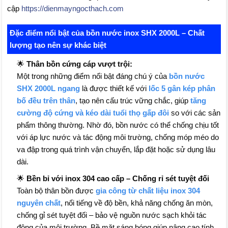
cập
https://dienmayngocthach.com
Đặc điểm nổi bật của bồn nước inox SHX 2000L – Chất
lượng tạo nên sự khác biệt
🌟
Thân bồn cứng cáp vượt trội:
Một trong những điểm nổi bật đáng chú ý của
bồn nước
SHX 2000L ngang
là được thiết kế với
lốc 5 gân kép phân
bố đều trên thân
, tạo nên cấu trúc vững chắc, giúp
tăng
cường độ cứng và kéo dài tuổi thọ gấp đôi
so với các sản
phẩm thông thường. Nhờ đó, bồn nước có thể chống chịu tốt
với áp lực nước và tác động môi trường, chống móp méo do
va đập trong quá trình vận chuyển, lắp đặt hoặc sử dụng lâu
dài.
🌟
Bền bỉ với inox 304 cao cấp – Chống rỉ sét tuyệt đối
Toàn bộ thân bồn được
gia công từ chất liệu inox 304
nguyên chất
, nổi tiếng về độ bền, khả năng chống ăn mòn,
chống gỉ sét tuyệt đối – bảo vệ nguồn nước sạch khỏi tác
động của môi trường. Bề mặt sáng bóng giúp nâng cao tính