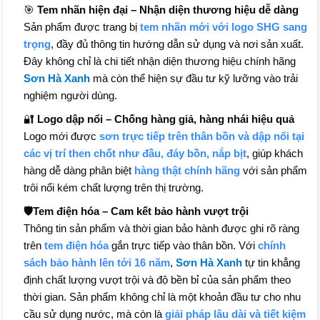
🎯
Tem nhãn hiện đại – Nhận diện thương hiệu dễ dàng
Sản phẩm được trang bị
tem nhãn mới với logo SHG sang
trọng
, đầy đủ thông tin hướng dẫn sử dụng và nơi sản xuất.
Đây không chỉ là chi tiết nhận diện thương hiệu chính hãng
Sơn Hà Xanh
mà còn thể hiện sự đầu tư kỹ lưỡng vào trải
nghiệm người dùng.
🔐
Logo dập nổi – Chống hàng giả, hàng nhái hiệu quả
Logo mới được
sơn trực tiếp trên thân bồn và dập nổi tại
các vị trí then chốt như đầu, đáy bồn, nắp bịt
, giúp khách
hàng dễ dàng phân biệt
hàng thật chính hãng
với sản phẩm
trôi nổi kém chất lượng trên thị trường.
🛡️Tem điện hóa – Cam kết bảo hành vượt trội
Thông tin sản phẩm và thời gian bảo hành được ghi rõ ràng
trên
tem điện hóa
gắn trực tiếp vào thân bồn. Với
chính
sách bảo hành lên tới 16 năm
,
Sơn Hà Xanh
tự tin khẳng
định chất lượng vượt trội và độ bền bỉ của sản phẩm theo
thời gian. Sản phẩm không chỉ là một khoản đầu tư cho nhu
cầu sử dụng nước, mà còn là
giải pháp lâu dài và tiết kiệm