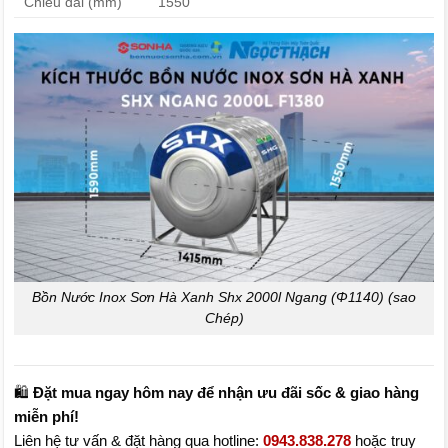
Chiều dài (mm)
1550
Bồn Nước Inox Sơn Hà Xanh Shx 2000l Ngang (Φ1140) (sao
Chép)
🛍️
Đặt mua ngay hôm nay để nhận ưu đãi sốc & giao hàng
miễn phí!
Liên hệ tư vấn & đặt hàng qua hotline:
0943.838.278
hoặc truy