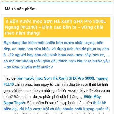
Mô tả sản phẩm
💧Bồn nước Inox Sơn Hà Xanh SHX Pro 3000L
Ngang (Φ1140) – Đỉnh cao bền bỉ – vững chãi
theo năm tháng!
Bạn đang tìm kiếm một chiếc bồn nước chất lượng, bền
đẹp, an toàn cho sức khỏe và dung tích lớn để phục vụ cho
6 – 12 người hay nhu cầu sinh hoạt cao, tưới cây, rửa xe,…
có thể dự phòng thời gian dài, thích hợp khu vực nước yếu
– thường xuyên mất nước?
Hãy để
bồn nước inox Sơn Hà Xanh SHX Pro 3000L ngang
F1140
chinh phục bạn ngay từ cái nhìn đầu tiên với thiết kế tinh
gọn, vật liệu cao cấp và những cải tiến vượt trội về độ bền và an
toàn? Sản phẩm được phân phối chính hãng tại
Điện Máy
Ngọc Thạch
. Sản phẩm là sự kết hợp hoàn hảo giữa
thiết kế
hiện đại, độ bền vượt trội và tiêu chuẩn chất lượng quốc tế
,