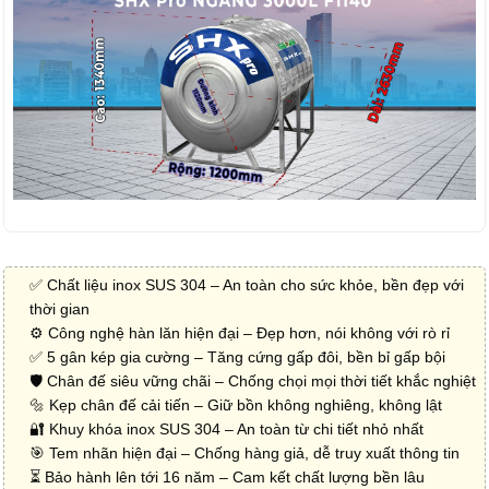
✅ Chất liệu inox SUS 304 – An toàn cho sức khỏe, bền đẹp với
thời gian
⚙️ Công nghệ hàn lăn hiện đại – Đẹp hơn, nói không với rò rỉ
✅ 5 gân kép gia cường – Tăng cứng gấp đôi, bền bỉ gấp bội
🛡️ Chân đế siêu vững chãi – Chống chọi mọi thời tiết khắc nghiệt
🔩 Kẹp chân đế cải tiến – Giữ bồn không nghiêng, không lật
🔐 Khuy khóa inox SUS 304 – An toàn từ chi tiết nhỏ nhất
🎯 Tem nhãn hiện đại – Chống hàng giả, dễ truy xuất thông tin
⏳ Bảo hành lên tới 16 năm – Cam kết chất lượng bền lâu