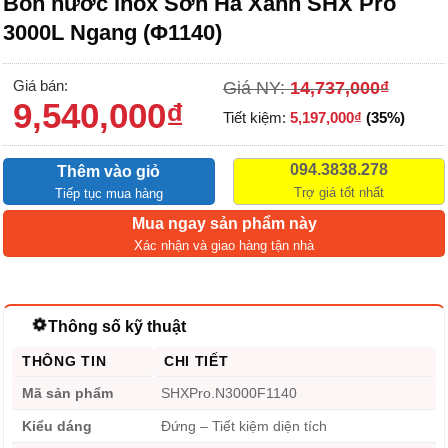
Bồn nước Inox Sơn Hà Xanh SHX Pro
3000L Ngang (Φ1140)
Giá bán:
Giá NY:
14,737,000
₫
9,540,000
₫
Tiết kiệm:
5,197,000
₫
(35%)
094.3838.278
Thêm vào giỏ
Trợ giá tốt nhất
Tiếp tục mua hàng
Mua ngay sản phẩm này
Xác nhận và giao hàng tận nhà
Thông số kỹ thuật
THÔNG TIN
CHI TIẾT
Mã sản phẩm
SHXPro.N3000F1140
Kiểu dáng
Đứng – Tiết kiệm diện tích