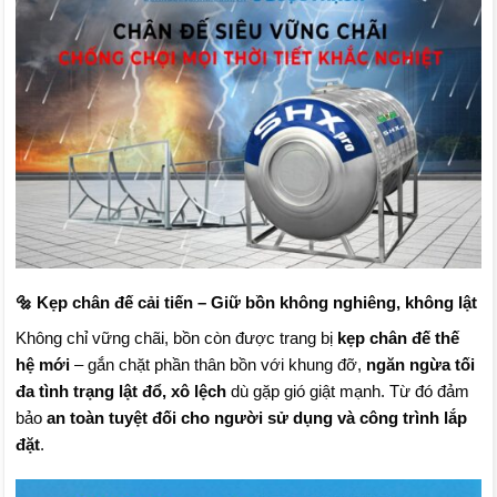
🔩 Kẹp chân đế cải tiến – Giữ bồn không nghiêng, không lật
Không chỉ vững chãi, bồn còn được trang bị
kẹp chân đế thế
hệ mới
– gắn chặt phần thân bồn với khung đỡ,
ngăn ngừa tối
đa tình trạng lật đổ, xô lệch
dù gặp gió giật mạnh. Từ đó đảm
bảo
an toàn tuyệt đối cho người sử dụng và công trình lắp
đặt
.