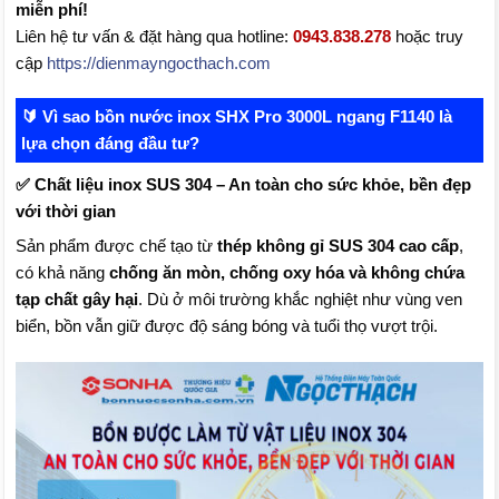
miễn phí!
Liên hệ tư vấn & đặt hàng qua hotline:
0943.838.278
hoặc truy
cập
https://dienmayngocthach.com
🔰 Vì sao bồn nước inox SHX Pro 3000L ngang F1140 là
lựa chọn đáng đầu tư?
✅ Chất liệu inox SUS 304 – An toàn cho sức khỏe, bền đẹp
với thời gian
Sản phẩm được chế tạo từ
thép không gỉ SUS 304 cao cấp
,
có khả năng
chống ăn mòn, chống oxy hóa và không chứa
tạp chất gây hại
. Dù ở môi trường khắc nghiệt như vùng ven
biển, bồn vẫn giữ được độ sáng bóng và tuổi thọ vượt trội.