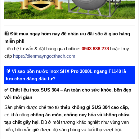
🛍️
Đặt mua ngay hôm nay để nhận ưu đãi sốc & giao hàng
miễn phí!
Liên hệ tư vấn & đặt hàng qua hotline:
0943.838.278
hoặc truy
cập
https://dienmayngocthach.com
🔰 Vì sao bồn nước inox SHX Pro 3000L ngang F1140 là
lựa chọn đáng đầu tư?
✅ Chất liệu inox SUS 304 – An toàn cho sức khỏe, bền đẹp
với thời gian
Sản phẩm được chế tạo từ
thép không gỉ SUS 304 cao cấp
,
có khả năng
chống ăn mòn, chống oxy hóa và không chứa
tạp chất gây hại
. Dù ở môi trường khắc nghiệt như vùng ven
biển, bồn vẫn giữ được độ sáng bóng và tuổi thọ vượt trội.