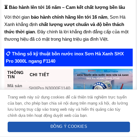
⏳ Bảo hành lên tới 16 năm – Cam kết chất lượng bền lâu
Với thời gian
bảo hành chính hãng lên tới 16 năm
, Sơn Hà
Xanh khẳng định
chất lượng vượt chuẩn và độ bền thách
thức thời gian
. Đây chính là lời khẳng định đẳng cấp của một
thương hiệu đã có mặt trong hàng triệu gia đình Việt.
📋 Thông số kỹ thuật bồn nước inox Sơn Hà Xanh SHX
Pro 3000L ngang F1140
THÔNG
CHI TIẾT
TIN
Mã sản
SHXPro.N3000F1140
phẩm
Trang web này sử dụng cookies để cải thiện trải nghiệm trực tuyến
Kiểu
Đứng – Tiết kiệm
của bạn, cho phép bạn chia sẻ nội dung trên mạng xã hội, đo lường
Kim Dung - Tư vấn viên
dáng
diện tích
lưu lượng truy cập vào trang web này và hiển thị quảng cáo tùy
Dung
chỉnh dựa trên hoạt động duyệt web của bạn.
Hotline: 094 3838 278
3000 lít
tích
ĐỒNG Ý COOKIES
Inox SUS 304 –
Vật liệu
Chống ăn mòn, rỉ sét