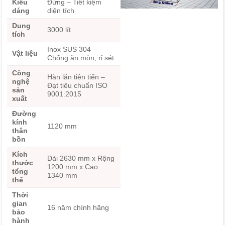
Kiểu
Đứng – Tiết kiệm
dáng
diện tích
Dung
3000 lít
tích
Inox SUS 304 –
Vật liệu
Chống ăn mòn, rỉ sét
Công
Hàn lăn tiên tiến –
nghệ
Đạt tiêu chuẩn ISO
sản
9001:2015
xuất
Đường
kính
1120 mm
thân
bồn
Kích
Dài 2630 mm x Rộng
thước
1200 mm x Cao
tổng
1340 mm
thể
Thời
gian
16 năm chính hãng
bảo
hành