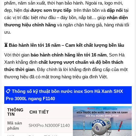
phẩm, năm sản xuất, thời hạn bảo hành. Ngoài ra, logo mới,
đẹp, hiện đại
được sơn trực tiếp
trên thân bồn và
dập nổi
tại
các vị trí đặc biệt như đầu – đáy bồn, nắp bịt… giúp
nhận diện
thương hiệu chính hãng
và ngăn chặn hàng giả, hàng nhái tối
ưu.
⏳ Bảo hành lên tới 16 năm – Cam kết chất lượng bền lâu
Với thời gian
bảo hành chính hãng lên tới 16 năm
, Sơn Hà
Xanh khẳng định
chất lượng vượt chuẩn và độ bền thách
thức thời gian
. Đây chính là lời khẳng định đẳng cấp của một
thương hiệu đã có mặt trong hàng triệu gia đình Việt.
📋 Thông số kỹ thuật bồn nước inox Sơn Hà Xanh SHX
Pro 3000L ngang F1140
THÔNG
CHI TIẾT
TIN
Mã sản
SHXPro.N3000F1140
phẩm