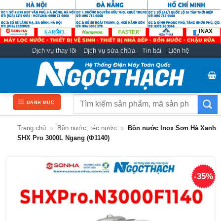
Bỏ
qua
nội
dung
Dịch vụ thay lõi
Dịch vụ sửa chữa
Tin bài
Liên hệ
Tìm
DANH MỤC
kiếm:
Trang chủ
»
Bồn nước, téc nước
»
Bồn nước Inox Sơn Hà Xanh
SHX Pro 3000L Ngang (Φ1140)
-35%