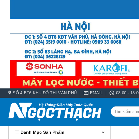
Bỏ
qua
nội
dung
SỐ 4 BT6 KHU ĐÔ THỊ VĂN PHÚ
EMAIL
08:00 - 18:0
Tìm
kiếm:
Danh Mục Sản Phẩm