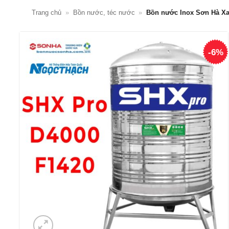
Trang chủ
»
Bồn nước, téc nước
»
Bồn nước Inox Sơn Hà Xa
-6%