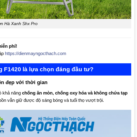
ơn Hà Xanh Shx Pro
iễn phí!
cập
https://dienmayngocthach.com
g F1420 là lựa chọn đáng đầu tư?
n đẹp với thời gian
có khả năng
chống ăn mòn, chống oxy hóa và không chứa tạp
ồn vẫn giữ được độ sáng bóng và tuổi thọ vượt trội.