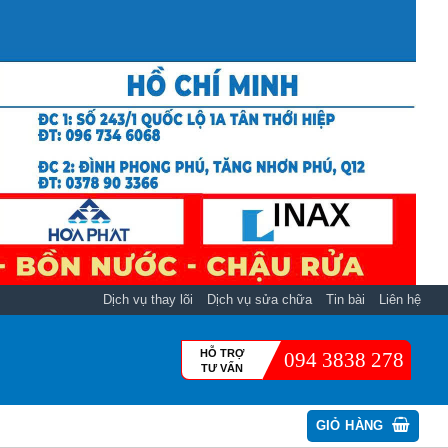
Dịch vụ thay lõi
Dịch vụ sửa chữa
Tin bài
Liên hệ
HỖ TRỢ
094 3838 278
TƯ VẤN
GIỎ HÀNG