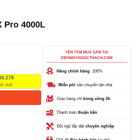
 Pro 4000L
YÊN TÂM MUA SẮM TẠI
DIENMAYNGOCTHACH.COM
Hàng chính hãng
100%
38.278
tốt nhất
Miễn phí
vận chuyển tận nhà
Giao hàng chỉ
trong vòng 2h
Thanh toán
thuận tiện
Đội ngũ lắp đặt
chuyên nghiệp
Chế độ
Bảo hành kép
tại nhà