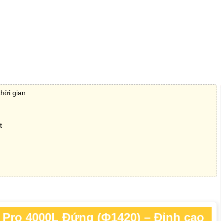
hời gian
t
Pro 4000L Đứng (Φ1420) – Đỉnh cao