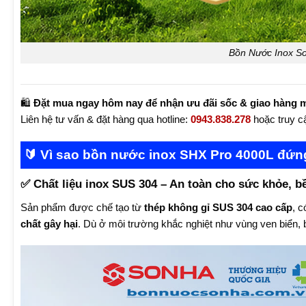
Bồn Nước Inox S
🛍️
Đặt mua ngay hôm nay để nhận ưu đãi sốc & giao hàng m
Liên hệ tư vấn & đặt hàng qua hotline:
0943.838.278
hoặc truy 
🔰 Vì sao bồn nước inox SHX Pro 4000L đứn
✅ Chất liệu inox SUS 304 – An toàn cho sức khỏe, bề
Sản phẩm được chế tạo từ
thép không gỉ SUS 304 cao cấp
, 
chất gây hại
. Dù ở môi trường khắc nghiệt như vùng ven biển, b