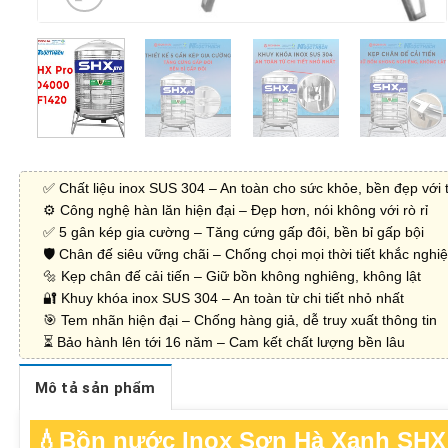
✅ Chất liệu inox SUS 304 – An toàn cho sức khỏe, bền đẹp với t
⚙️ Công nghệ hàn lăn hiện đại – Đẹp hơn, nói không với rò rỉ
✅ 5 gân kép gia cường – Tăng cứng gấp đôi, bền bỉ gấp bội
🛡️ Chân đế siêu vững chãi – Chống chọi mọi thời tiết khắc nghiệ
🔩 Kẹp chân đế cải tiến – Giữ bồn không nghiêng, không lật
🔐 Khuy khóa inox SUS 304 – An toàn từ chi tiết nhỏ nhất
🎯 Tem nhãn hiện đại – Chống hàng giả, dễ truy xuất thông tin
⏳ Bảo hành lên tới 16 năm – Cam kết chất lượng bền lâu
Mô tả sản phẩm
💧Bồn nước Inox Sơn Hà Xanh SHX 