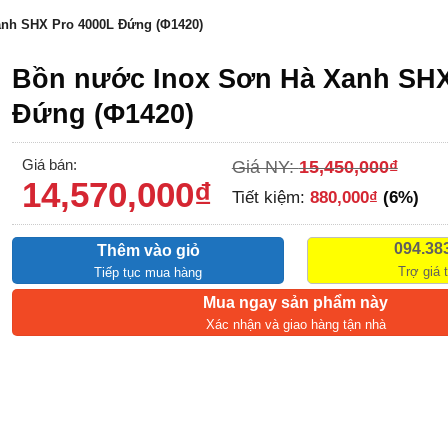
nh SHX Pro 4000L Đứng (Φ1420)
Bồn nước Inox Sơn Hà Xanh SHX
Đứng (Φ1420)
Giá bán:
Giá NY:
15,450,000
₫
14,570,000
₫
Tiết kiệm:
880,000
₫
(6%)
094.38
Thêm vào giỏ
Trợ giá 
Tiếp tục mua hàng
Mua ngay sản phẩm này
Xác nhận và giao hàng tận nhà