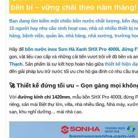
bền bỉ – vững chãi theo năm tháng!
Bạn đang tìm kiếm một chiếc bồn nước chất lượng, bền đẹp,
15 người hay nhu cầu sinh hoạt cao, nhà có nhiều thiết bị 
hàng, bệnh viện, quán ăn, nhà hàng, nhà xưởng, trường h
Hãy để
bồn nước inox Sơn Hà Xanh SHX Pro 4000L đứng F
gọn, vật liệu cao cấp và những cải tiến vượt trội về độ bền và
Thạch
. Sản phẩm là sự kết hợp hoàn hảo giữa
thiết kế hiện đ
đến giải pháp lưu trữ nước tối ưu cho hộ gia đình có nhu cầu tru
🚀 Thiết kế đứng tối ưu – Gọn gàng mọi khôn
Với
đường kính chỉ 1420mm
, mẫu bồn SHX Pro 4000L đứng Ph
riêng, sân mái Biệt thự lớn, villa, nhà nhiều tầng, Nhà máy, xư
sạn, khu nghỉ dưỡng… mái nhà cao.