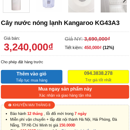
Cây nước nóng lạnh Kangaroo KG43A3
Giá bán:
Giá NY:
3,690,000
₫
3,240,000
₫
Tiết kiệm:
450,000
₫
(12%)
Cho phép đặt hàng trước
094.3838.278
Thêm vào giỏ
Trợ giá tốt nhất
Tiếp tục mua hàng
Mua ngay sản phẩm này
Xác nhận và giao hàng tận nhà
KHUYẾN MẠI THÁNG 8
Bảo hành
12 tháng
, lỗi đổi mới trong
7 ngày
Miễn phí vận chuyển + lắp đặt nội thành Hà Nội, Hải Phòng, Đà
Nẵng, TP.Hồ Chí Minh trị giá
150.000Đ