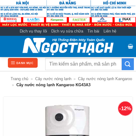
Bỏ
qua
nội
dung
Dịch vụ thay lõi
Dịch vụ sửa chữa
Tin bài
Liên hệ
Tìm
DANH MỤC
kiếm:
Trang chủ
»
Cây nước nóng lạnh
»
Cây nước nóng lạnh Kangaroo
»
Cây nước nóng lạnh Kangaroo KG43A3
-12%