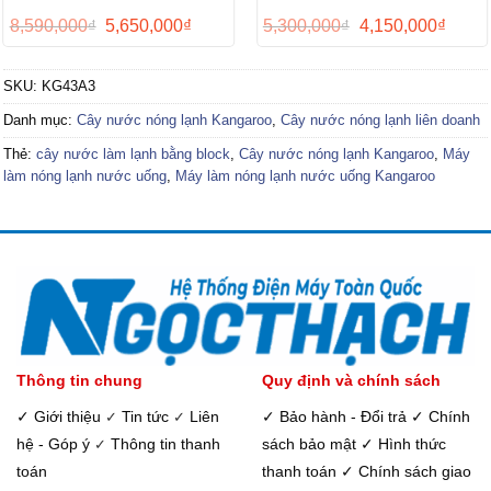
Giá
Giá
Giá
Giá
8,590,000
₫
5,650,000
₫
5,300,000
₫
4,150,000
₫
gốc
hiện
gốc
hiện
là:
tại
là:
tại
8,590,000₫.
là:
5,300,000₫.
là:
SKU:
KG43A3
5,650,000₫.
4,150,
Danh mục:
Cây nước nóng lạnh Kangaroo
,
Cây nước nóng lạnh liên doanh
Thẻ:
cây nước làm lạnh bằng block
,
Cây nước nóng lạnh Kangaroo
,
Máy
làm nóng lạnh nước uống
,
Máy làm nóng lạnh nước uống Kangaroo
Thông tin chung
Quy định và chính sách
✓ Giới thiệu
Tin tức
Liên
✓ Bảo hành - Đổi trả
✓ Chính
✓
✓
hệ - Góp ý
Thông tin thanh
sách bảo mật
✓ Hình thức
✓
toán
thanh toán
✓ Chính sách giao