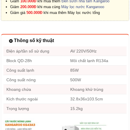
Giảm
100.000Đ
khi mua thêm
Đèn sưởi nhà tắm Kangaroo
Giảm
200.000Đ
khi mua cùng
Máy lọc nước Kangarooo
Giảm giá
500.000Đ
khi mua thêm Máy lọc nước tổng
Thông số kỹ thuật
Điện áp/tần số sử dụng
AV 220V/50Hz
Block QD-28h
Môi chất lạnh R134a
Công suất lạnh
85W
Công suất nóng
500W
Khoang chứa
Khoang khử trùng
Kích thước ngoài
32.8x36x103.5cm
Trọng lượng
15.2kg