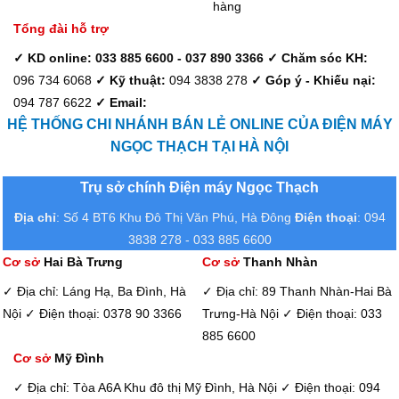
hàng
Tổng đài hỗ trợ
✓ KD online: 033 885 6600 - 037 890 3366
✓ Chăm sóc KH:
096 734 6068
✓ Kỹ thuật:
094 3838 278
✓ Góp ý - Khiếu nại:
094 787 6622
✓ Email:
HỆ THỐNG CHI NHÁNH BÁN LẺ ONLINE CỦA ĐIỆN MÁY
NGỌC THẠCH TẠI HÀ NỘI
Trụ sở chính Điện máy Ngọc Thạch
Địa chỉ
: Số 4 BT6 Khu Đô Thị Văn Phú, Hà Đông
Điện thoại
: 094
3838 278 - 033 885 6600
Cơ sở
Hai Bà Trưng
Cơ sở
Thanh Nhàn
✓ Địa chỉ: Láng Hạ, Ba Đình, Hà
✓ Địa chỉ: 89 Thanh Nhàn-Hai Bà
Nội
✓ Điện thoại: 0378 90 3366
Trưng-Hà Nội
✓ Điện thoại: 033
885 6600
Cơ sở
Mỹ Đình
✓ Địa chỉ: Tòa A6A Khu đô thị Mỹ Đình, Hà Nội
✓ Điện thoại: 094