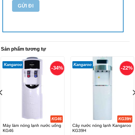
Sản phẩm tương tự
Kangaroo
Kangaroo
-34%
-22%
KG46
KG39H
Máy làm nóng lạnh nước uống
Cây nước nóng lạnh Kangaroo
KG46
KG39H