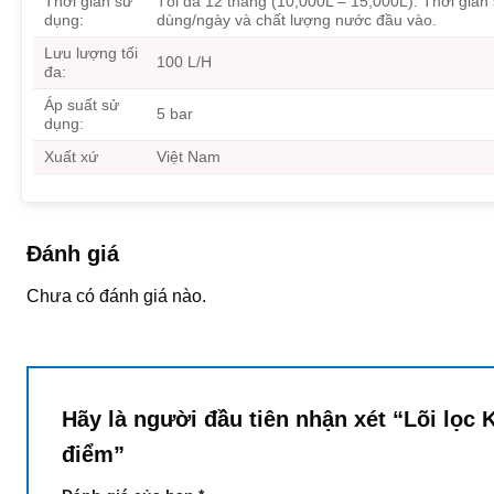
Thời gian sử
Tối đa 12 tháng (10,000L – 15,000L). Thời gian 
dụng:
dùng/ngày và chất lượng nước đầu vào.
Lưu lượng tối
100 L/H
đa:
Áp suất sử
5 bar
dụng:
Xuất xứ
Việt Nam
Đánh giá
Chưa có đánh giá nào.
Hãy là người đầu tiên nhận xét “Lõi lọc 
điểm”