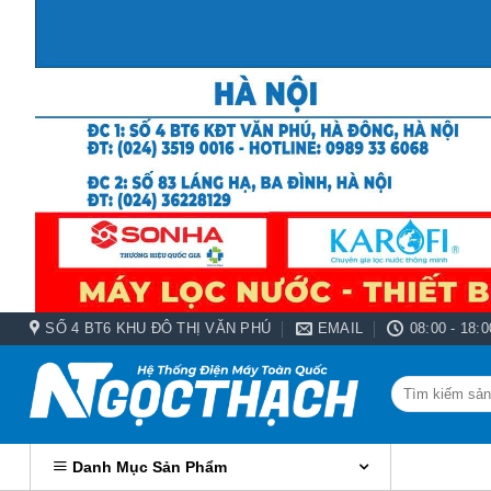
Bỏ
qua
nội
dung
SỐ 4 BT6 KHU ĐÔ THỊ VĂN PHÚ
EMAIL
08:00 - 18:0
Tìm
kiếm:
Danh Mục Sản Phẩm