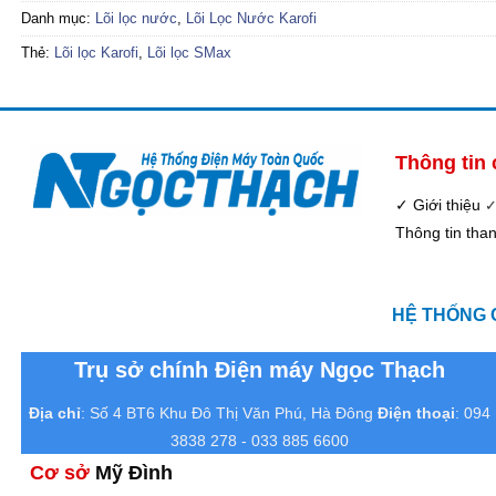
Danh mục:
Lõi lọc nước
,
Lõi Lọc Nước Karofi
Thẻ:
Lõi lọc Karofi
,
Lõi lọc SMax
Thông tin
✓ Giới thiệu
Thông tin tha
HỆ THỐNG 
Trụ sở chính Điện máy Ngọc Thạch
Địa chỉ
: Số 4 BT6 Khu Đô Thị Văn Phú, Hà Đông
Điện thoại
: 094
3838 278 - 033 885 6600
Cơ sở
Mỹ Đình