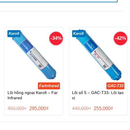
Karofi
Karofi
-34%
-42%
FarInfrared
GAC-T33
Lõi hồng ngoại Karofi – Far
Lõi số 5 – GAC-T33- Lõi tạo
Infrared
vị
Giá
Giá
Giá
Giá
450,000
₫
295,000
₫
440,000
₫
255,000
₫
gốc
hiện
gốc
hiện
là:
tại
là:
tại
450,000₫.
là:
440,000₫.
là:
₫.
295,000₫.
255,000₫