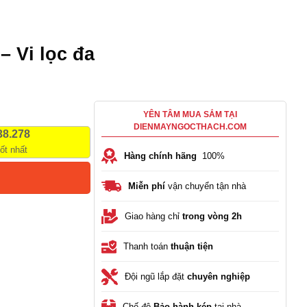
– Vi lọc đa
YÊN TÂM MUA SẮM TẠI
DIENMAYNGOCTHACH.COM
38.278
tốt nhất
Hàng chính hãng
100%
Miễn phí
vận chuyển tận nhà
Giao hàng chỉ
trong vòng 2h
Thanh toán
thuận tiện
Đội ngũ lắp đặt
chuyên nghiệp
Chế độ
Bảo hành kép
tại nhà