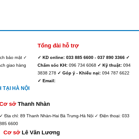
Tổng đài hỗ trợ
ách bảo mật
✓
✓ KD online: 033 885 6600 - 037 890 3366
✓
ch giao hàng
Chăm sóc KH:
096 734 6068
✓ Kỹ thuật:
094
3838 278
✓ Góp ý - Khiếu nại:
094 787 6622
✓ Email:
TẠI HÀ NỘI
Cơ sở
Thanh Nhàn
✓ Địa chỉ: 89 Thanh Nhàn-Hai Bà Trưng-Hà Nội
✓ Điện thoại: 033
885 6600
Cơ sở
Lê Văn Lương