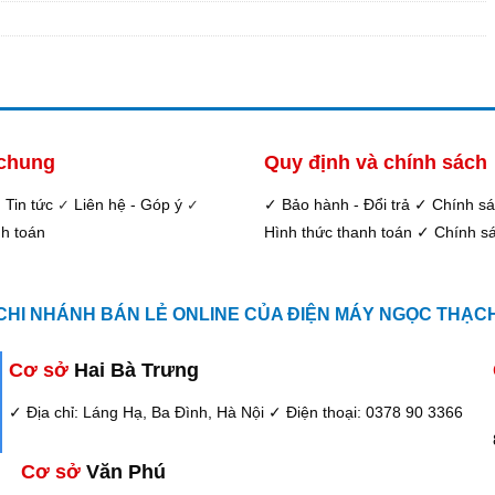
 chung
Quy định và chính sách
Tin tức
Liên hệ - Góp ý
✓ Bảo hành - Đổi trả
✓ Chính s
✓
✓
✓
nh toán
Hình thức thanh toán
✓ Chính sá
CHI NHÁNH BÁN LẺ ONLINE CỦA ĐIỆN MÁY NGỌC THẠCH 
Cơ sở
Hai Bà Trưng
✓ Địa chỉ: Láng Hạ, Ba Đình, Hà Nội
✓ Điện thoại: 0378 90 3366
Cơ sở
Văn Phú