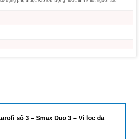
sử dụng phụ thuộc vào lưu lượng nước tinh khiết người tiêu
Karofi số 3 – Smax Duo 3 – Vi lọc đa