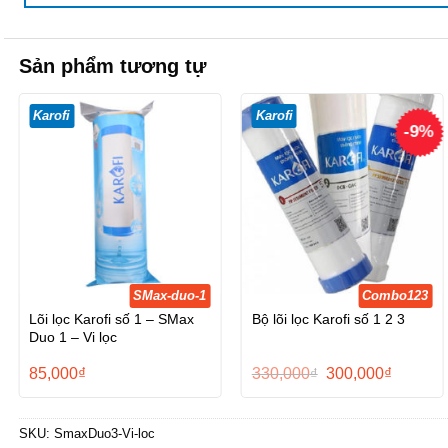
Sản phẩm tương tự
Karofi
Karofi
-9%
SMax-duo-1
Combo123
Lõi lọc Karofi số 1 – SMax
Bộ lõi lọc Karofi số 1 2 3
Duo 1 – Vi lọc
Giá
Giá
85,000
₫
330,000
₫
300,000
₫
gốc
hiện
là:
tại
330,000₫.
là:
300,000
SKU:
SmaxDuo3-Vi-loc