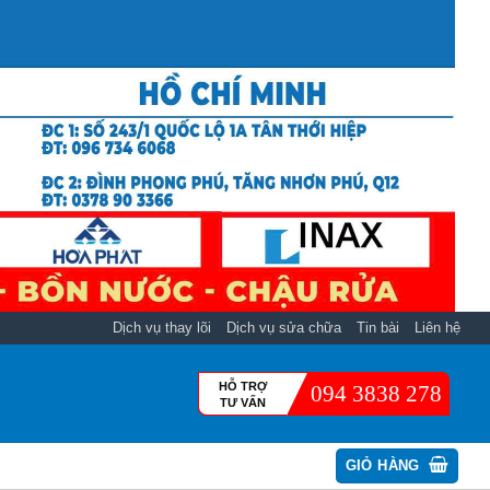
Dịch vụ thay lõi
Dịch vụ sửa chữa
Tin bài
Liên hệ
HỖ TRỢ
094 3838 278
TƯ VẤN
GIỎ HÀNG