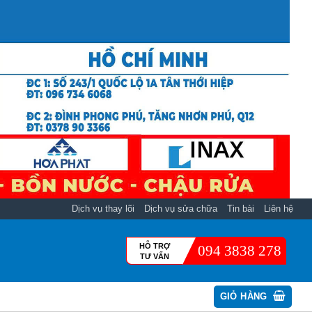
Dịch vụ thay lõi
Dịch vụ sửa chữa
Tin bài
Liên hệ
HỖ TRỢ
094 3838 278
TƯ VẤN
GIỎ HÀNG