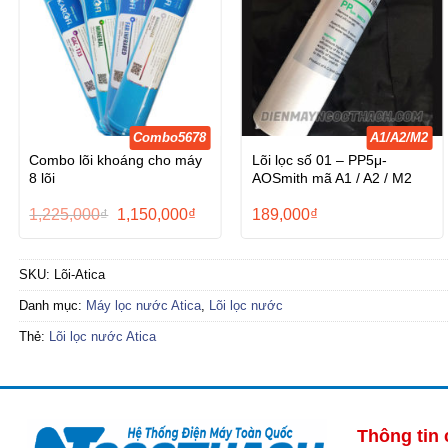
Combo5678
A1/A2/M2
Combo lõi khoáng cho máy
Lõi lọc số 01 – PP5μ-
8 lõi
AOSmith mã A1 / A2 / M2
Giá
Giá
1,225,000
₫
1,150,000
₫
189,000
₫
gốc
hiện
là:
tại
1,225,000₫.
là:
1,150,000₫.
SKU:
Lõi-Atica
Danh mục:
Máy lọc nước Atica
,
Lõi lọc nước
Thẻ:
Lõi lọc nước Atica
Thông tin