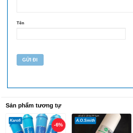
Tên
Sản phẩm tương tự
Karofi
A.O.Smith
-6%