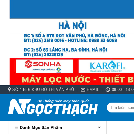
Bỏ
qua
nội
dung
SỐ 4 BT6 KHU ĐÔ THỊ VĂN PHÚ
EMAIL
08:00 - 18:0
Tìm
kiếm:
Danh Mục Sản Phẩm