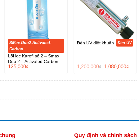
SMax-Duo2-Activated-
Đèn UV
Đèn UV diệt khuẩn
Carbon
Lõi lọc Karofi số 2 – Smax
Duo 2 – Activated Carbon
Giá
Giá
125,000
₫
1,200,000
₫
1,080,000
₫
gốc
hiện
là:
tại
1,200,000₫.
là:
1,08
 chung
Quy định và chính sách