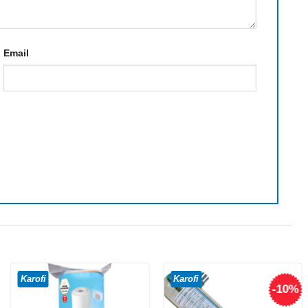
Email
Karofi
Karofi
-10%