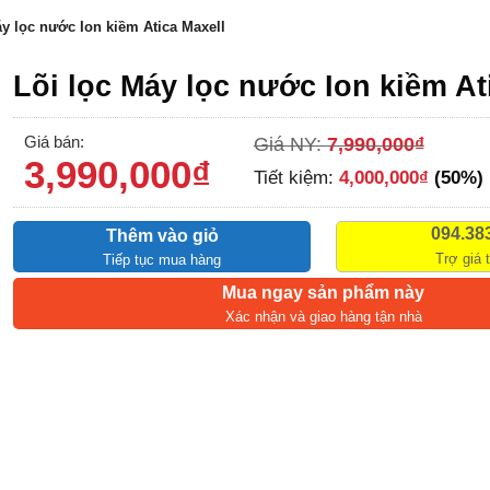
áy lọc nước Ion kiềm Atica Maxell
Lõi lọc Máy lọc nước Ion kiềm At
Giá bán:
Giá NY:
7,990,000
₫
3,990,000
₫
Tiết kiệm:
4,000,000
₫
(50%)
094.38
Thêm vào giỏ
Trợ giá 
Tiếp tục mua hàng
Mua ngay sản phẩm này
Xác nhận và giao hàng tận nhà