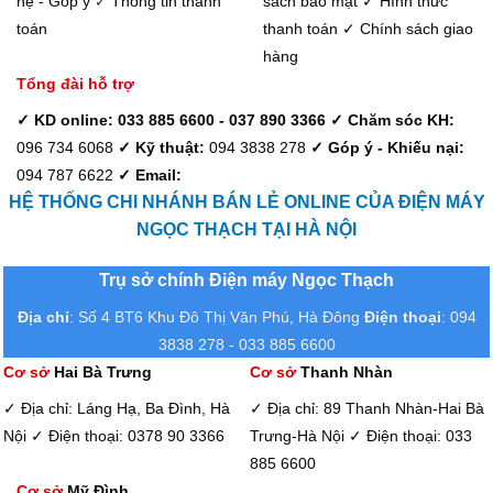
hệ - Góp ý
Thông tin thanh
sách bảo mật
✓ Hình thức
✓
toán
thanh toán
✓ Chính sách giao
hàng
Tổng đài hỗ trợ
✓ KD online: 033 885 6600 - 037 890 3366
✓ Chăm sóc KH:
096 734 6068
✓ Kỹ thuật:
094 3838 278
✓ Góp ý - Khiếu nại:
094 787 6622
✓ Email:
HỆ THỐNG CHI NHÁNH BÁN LẺ ONLINE CỦA ĐIỆN MÁY
NGỌC THẠCH TẠI HÀ NỘI
Trụ sở chính Điện máy Ngọc Thạch
Địa chỉ
: Số 4 BT6 Khu Đô Thị Văn Phú, Hà Đông
Điện thoại
: 094
3838 278 - 033 885 6600
Cơ sở
Hai Bà Trưng
Cơ sở
Thanh Nhàn
✓ Địa chỉ: Láng Hạ, Ba Đình, Hà
✓ Địa chỉ: 89 Thanh Nhàn-Hai Bà
Nội
✓ Điện thoại: 0378 90 3366
Trưng-Hà Nội
✓ Điện thoại: 033
885 6600
Cơ sở
Mỹ Đình