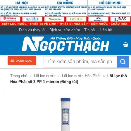
Bỏ
qua
nội
dung
Dịch vụ thay lõi
Dịch vụ sửa chữa
Tin bài
Liên hệ
Tìm
DANH MỤC
kiếm:
Trang chủ
»
Lõi lọc nước
»
Lõi lọc nước Hòa Phát
»
Lõi lọc thô
Hòa Phát số 3 PP 1 micron (Đóng túi)