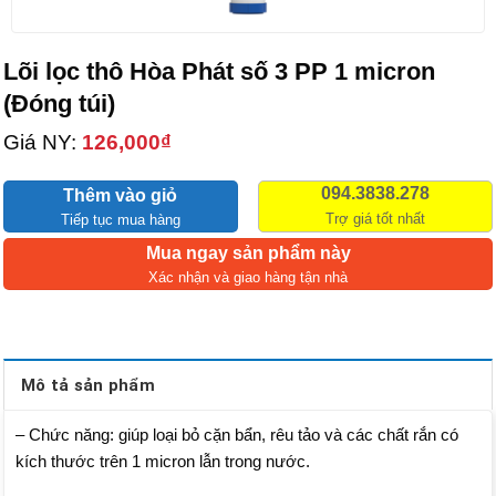
Lõi lọc thô Hòa Phát số 3 PP 1 micron
(Đóng túi)
Giá NY:
126,000
₫
094.3838.278
Thêm vào giỏ
Trợ giá tốt nhất
Tiếp tục mua hàng
Mua ngay sản phẩm này
Xác nhận và giao hàng tận nhà
Mô tả sản phẩm
– Chức năng: giúp loại bỏ cặn bẩn, rêu tảo và các chất rắn có
kích thước trên 1 micron lẫn trong nước.