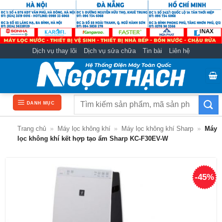
Bỏ
qua
nội
dung
Dịch vụ thay lõi
Dịch vụ sửa chữa
Tin bài
Liên hệ
Tìm
DANH MỤC
kiếm:
Trang chủ
»
Máy lọc không khí
»
Máy lọc không khí Sharp
»
Máy
lọc không khí kết hợp tạo ẩm Sharp KC-F30EV-W
-45%