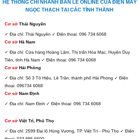
HỆ THỐNG CHI NHÁNH BÁN LẺ ONLINE CỦA ĐIỆN MÁY
NGỌC THẠCH TẠI CÁC TỈNH THÀNH
Cơ sở
Thái Nguyên
✓ Địa chỉ: Thái Nguyên
✓ Điện thoại: 096 734 6068
Cơ sở
Hà Nam
✓ Địa chỉ: Cửa hàng Hoàng Lâm, Thị trấn Hòa Mạc, Huyện Duy
Tiên, tỉnh Hà Nam
✓ Điện thoại: 096 734 6068
Cơ sở
Hải Phòng
✓ Địa chỉ: Số 3 Tô Hiệu, Lê Trân, thành phố Hải Phòng
✓ Điện
thoại: 096734 6068
Cơ sở
Nam Định
✓ Địa chỉ: Nam Định
✓ Điện thoại: 096 734 6068
Cơ sở
Việt Trì, Phú Thọ
✓ Địa chỉ: 2599 Đại lộ Hùng Vương, TP. Việt Trì - Phú Thọ
✓ Điện
thoại: 033 885 6600