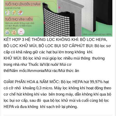
KẾT HỢP 3 HỆ THỐNG LỌC KHÔNG KHÍ: BỘ LỌC HEPA,
BỘ LỌC KHỬ MÙI, BỘ LỌC BỤI SƠ CẤPHÚT BỤI: Bộ lọc sơ
cấp có khả năng giữ các hạt bụi lớn trong không khí.
KHỬ MÙI: Bộ lọc khử mùi giúp lọc nhiều mùi thông thường
trong nhà như Thuốc lá/Vật nuôi/ Mùi cơ
thể/Nấm mốc/Ammonia/Mùi rác/Mùi thức ăn
GIẢM PHẤN HOA & NẤM MỐC: Bộ lọc HEPA hút 99,97% hạt
có cỡ nhỏ khoảng 0,3 micro. Máy lọc không khí hoạt động theo
cơ chế hút không khí vào bên trong máy, dẫn không khí qua bộ
lọc bụi sơ cấp, sau đó qua bộ lọc khử mùi và cuối cùng bộ lọc
HEPA và đưa không khí sạch trở lại phòng.