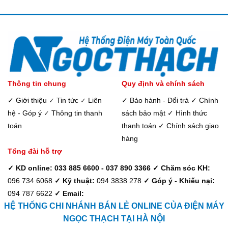
Thông tin chung
Quy định và chính sách
✓ Giới thiệu
Tin tức
Liên
✓ Bảo hành - Đổi trả
✓ Chính
✓
✓
hệ - Góp ý
Thông tin thanh
sách bảo mật
✓ Hình thức
✓
toán
thanh toán
✓ Chính sách giao
hàng
Tổng đài hỗ trợ
✓ KD online: 033 885 6600 - 037 890 3366
✓ Chăm sóc KH:
096 734 6068
✓ Kỹ thuật:
094 3838 278
✓ Góp ý - Khiếu nại:
094 787 6622
✓ Email:
HỆ THỐNG CHI NHÁNH BÁN LẺ ONLINE CỦA ĐIỆN MÁY
NGỌC THẠCH TẠI HÀ NỘI