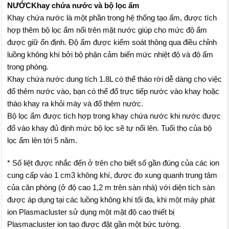
NƯỚC
Khay chứa nước và bộ lọc ẩm
Khay chứa nước là một phần trong hệ thống tạo ẩm, được tích
hợp thêm bộ lọc ẩm nổi trên mặt nước giúp cho mức độ ẩm
được giữ ổn định. Độ ẩm được kiểm soát thông qua điều chỉnh
luồng không khí bởi bộ phận cảm biến mức nhiệt độ và độ ẩm
trong phòng.
Khay chứa nước dung tích 1.8L có thể tháo rời dễ dàng cho việc
đổ thêm nước vào, bạn có thể đổ trực tiếp nước vào khay hoặc
tháo khay ra khỏi máy và đổ thêm nước.
Bộ lọc ẩm được tích hợp trong khay chứa nước khi nước được
đổ vào khay đủ định mức bộ lọc sẽ tự nổi lên. Tuổi thọ của bộ
lọc ẩm lên tới 5 năm.
* Số liệt được nhắc đến ở trên cho biết số gần đúng của các ion
cung cấp vào 1 cm3 không khí, được đo xung quanh trung tâm
của căn phòng (ở độ cao 1,2 m trên sàn nhà) với diện tích sàn
được áp dụng tại các luồng không khí tối đa, khi một máy phát
ion Plasmacluster sử dụng một mật độ cao thiết bị
Plasmacluster ion tạo được đặt gần một bức tường.