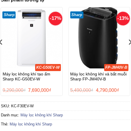
Sharp
Sharp
-17%
-13%
KC-G50EV-W
FP-JM40V-B
Máy lọc không khí tạo ẩm
Máy lọc không khí và bắt muỗi
Sharp KC-G50EV-W
Sharp FP-JM40V-B
Giá
Giá
Giá
Giá
9,290,000
₫
7,690,000
₫
5,490,000
₫
4,790,000
₫
gốc
hiện
gốc
hiện
là:
tại
là:
tại
9,290,000₫.
là:
5,490,000₫.
là:
SKU:
KC-F30EV-W
0₫.
7,690,000₫.
4,790,
Danh mục:
Máy lọc không khí Sharp
Thẻ:
Máy lọc không khí Sharp