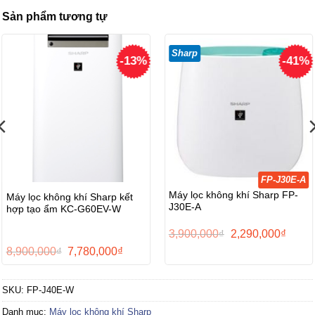
Sản phẩm tương tự
Sharp
-13%
-41%
FP-J30E-A
Máy lọc không khí Sharp FP-
Máy lọc không khí Sharp kết
J30E-A
hợp tạo ẩm KC-G60EV-W
Giá
Giá
3,900,000
₫
2,290,000
₫
gốc
hiện
Giá
Giá
8,900,000
₫
7,780,000
₫
là:
tại
gốc
hiện
3,900,000₫.
là:
là:
tại
0₫.
2,290,
8,900,000₫.
là:
SKU:
FP-J40E-W
7,780,000₫.
Danh mục:
Máy lọc không khí Sharp