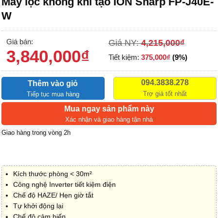
Máy lọc không khí tạo ION Sharp FP-J40E-
W
Giá bán:
Giá NY:
4,215,000
₫
3,840,000
₫
Tiết kiệm:
375,000
₫
(9%)
094.3838.278
Thêm vào giỏ
Trợ giá tốt nhất
Tiếp tục mua hàng
Mua ngay sản phẩm này
Xác nhận và giao hàng tận nhà
Giao hàng trong vòng 2h
Kích thước phòng < 30m²
Công nghệ Inverter tiết kiệm điện
Chế độ HAZE/ Hẹn giờ tắt
Tự khởi động lại
Chế độ cảm biến