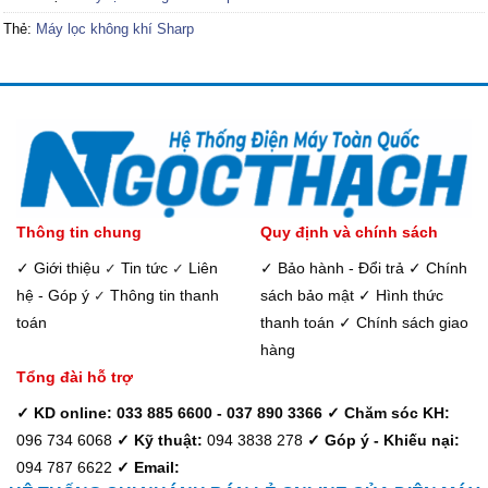
Thẻ:
Máy lọc không khí Sharp
Thông tin chung
Quy định và chính sách
✓ Giới thiệu
Tin tức
Liên
✓ Bảo hành - Đổi trả
✓ Chính
✓
✓
hệ - Góp ý
Thông tin thanh
sách bảo mật
✓ Hình thức
✓
toán
thanh toán
✓ Chính sách giao
hàng
Tổng đài hỗ trợ
✓ KD online: 033 885 6600 - 037 890 3366
✓ Chăm sóc KH:
096 734 6068
✓ Kỹ thuật:
094 3838 278
✓ Góp ý - Khiếu nại:
094 787 6622
✓ Email: