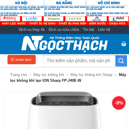
Bỏ
qua
nội
dung
Dịch vụ thay lõi
Dịch vụ sửa chữa
Tin bài
Liên hệ
Tìm
DANH MỤC
kiếm:
Trang chủ
»
Máy lọc không khí
»
Máy lọc không khí Sharp
»
Máy
lọc không khí tạo ION Sharp FP-J40E-W
-9%