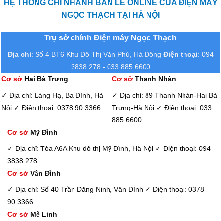
HỆ THỐNG CHI NHÁNH BÁN LẺ ONLINE CỦA ĐIỆN MÁY
NGỌC THẠCH TẠI HÀ NỘI
Trụ sở chính Điện máy Ngọc Thạch
Địa chỉ
: Số 4 BT6 Khu Đô Thị Văn Phú, Hà Đông
Điện thoại
: 094
3838 278 - 033 885 6600
Cơ sở
Hai Bà Trưng
Cơ sở
Thanh Nhàn
✓ Địa chỉ: Láng Hạ, Ba Đình, Hà
✓ Địa chỉ: 89 Thanh Nhàn-Hai Bà
Nội
✓ Điện thoại: 0378 90 3366
Trưng-Hà Nội
✓ Điện thoại: 033
885 6600
Cơ sở
Mỹ Đình
✓ Địa chỉ: Tòa A6A Khu đô thị Mỹ Đình, Hà Nội
✓ Điện thoại: 094
3838 278
Cơ sở
Vân Đình
✓ Địa chỉ: Số 40 Trần Đăng Ninh, Vân Đình
✓ Điện thoại: 0378
90 3366
Cơ sở
Mê Linh