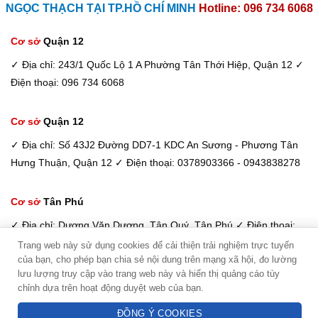
NGỌC THẠCH TẠI TP.HỒ CHÍ MINH
Hotline: 096 734 6068
Cơ sở
Quận 12
✓ Địa chỉ: 243/1 Quốc Lộ 1 A Phường Tân Thới Hiệp, Quận 12
✓
Điện thoại: 096 734 6068
Cơ sở
Quận 12
✓ Địa chỉ: Số 43J2 Đường DD7-1 KDC An Sương - Phương Tân
Hưng Thuận, Quận 12
✓ Điện thoại: 0378903366 - 0943838278
Cơ sở
Tân Phú
✓ Địa chỉ: Dương Văn Dương, Tân Quý, Tân Phú
✓ Điện thoại:
098 933 6068 / 033 885 6600
Trang web này sử dụng cookies để cải thiện trải nghiệm trực tuyến
của bạn, cho phép bạn chia sẻ nội dung trên mạng xã hội, đo lường
Kim Dung - Tư vấn viên
lưu lượng truy cập vào trang web này và hiển thị quảng cáo tùy
Điện máy Ngọc Thạch -
Copyright © 2026
chỉnh dựa trên hoạt động duyệt web của bạn.
Hotline: 094 3838 278
Hệ thống phân phối uỷ quyền Máy lọc nước toàn quốc
ĐỒNG Ý COOKIES