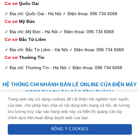
Cơ sở
Quốc Oai
✓ Địa chỉ: Quốc Oai - Hà Nội
✓ Điện thoại: 096 734 6068
Cơ sở
Mỹ Đức
✓ Địa chỉ: Mỹ Đức - Hà Nội
✓ Điện thoại: 096 734 6068
Cơ sở
Bắc Từ Liêm
✓ Địa chỉ: Bắc Từ Liêm - Hà Nội
✓ Điện thoại: 096 734 6068
Cơ sở
Thường Tín
✓ Địa chỉ: Thường Tín - Hà Nội
✓ Điện thoại: 096 734 6068
HỆ THỐNG CHI NHÁNH BÁN LẺ ONLINE CỦA ĐIỆN MÁY
NGỌC THẠCH TẠI CÁC TỈNH THÀNH
Trang web này sử dụng cookies để cải thiện trải nghiệm trực tuyến
của bạn, cho phép bạn chia sẻ nội dung trên mạng xã hội, đo lường
Kim Dung - Tư vấn viên
Cơ sở
Thái Nguyên
lưu lượng truy cập vào trang web này và hiển thị quảng cáo tùy
✓ Địa chỉ: Thái Nguyên
✓ Điện thoại: 096 734 6068
chỉnh dựa trên hoạt động duyệt web của bạn.
Hotline: 094 3838 278
Cơ sở
Hà Nam
ĐỒNG Ý COOKIES
✓ Địa chỉ: Cửa hàng Hoàng Lâm, Thị trấn Hòa Mạc, Huyện Duy