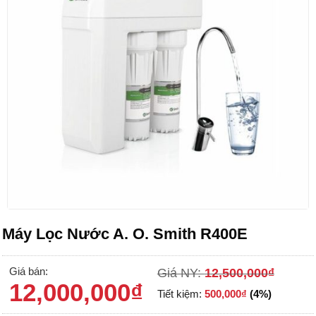
Máy Lọc Nước A. O. Smith R400E
Giá bán:
Giá NY:
12,500,000
₫
12,000,000
₫
Tiết kiệm:
500,000
₫
(4%)