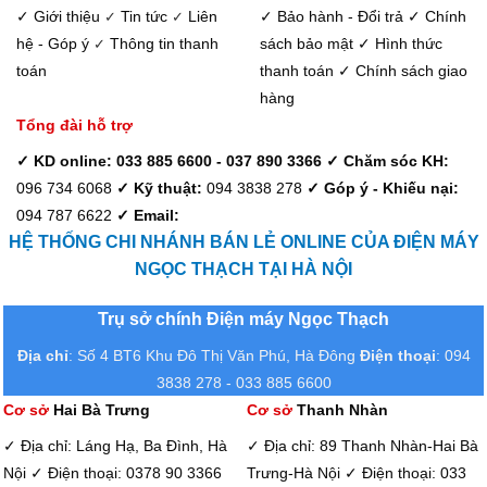
✓ Giới thiệu
Tin tức
Liên
✓ Bảo hành - Đổi trả
✓ Chính
✓
✓
hệ - Góp ý
Thông tin thanh
sách bảo mật
✓ Hình thức
✓
toán
thanh toán
✓ Chính sách giao
hàng
Tổng đài hỗ trợ
✓ KD online: 033 885 6600 - 037 890 3366
✓ Chăm sóc KH:
096 734 6068
✓ Kỹ thuật:
094 3838 278
✓ Góp ý - Khiếu nại:
094 787 6622
✓ Email:
HỆ THỐNG CHI NHÁNH BÁN LẺ ONLINE CỦA ĐIỆN MÁY
NGỌC THẠCH TẠI HÀ NỘI
Trụ sở chính Điện máy Ngọc Thạch
Địa chỉ
: Số 4 BT6 Khu Đô Thị Văn Phú, Hà Đông
Điện thoại
: 094
3838 278 - 033 885 6600
Cơ sở
Hai Bà Trưng
Cơ sở
Thanh Nhàn
✓ Địa chỉ: Láng Hạ, Ba Đình, Hà
✓ Địa chỉ: 89 Thanh Nhàn-Hai Bà
Nội
✓ Điện thoại: 0378 90 3366
Trưng-Hà Nội
✓ Điện thoại: 033