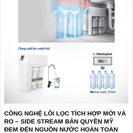
CÔNG NGHỆ LÕI LỌC TÍCH HỢP MỚI VÀ
RO – SIDE STREAM BẢN QUYỀN MỸ
ĐEM ĐẾN NGUỒN NƯỚC HOÀN TOÀN