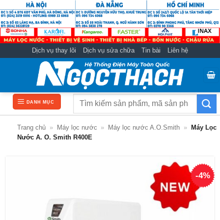
Bỏ
qua
nội
dung
Dịch vụ thay lõi
Dịch vụ sửa chữa
Tin bài
Liên hệ
Tìm
DANH MỤC
kiếm:
Trang chủ
»
Máy lọc nước
»
Máy lọc nước A.O.Smith
»
Máy Lọc
Nước A. O. Smith R400E
-4%