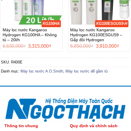
KG100HA
KG100ESGUS9-H
Máy lọc nước Kangaroo
Máy lọc nước Kangaroo
Hydrogen KG100HA – Không
Hydrogen KG100ESGUS9 –
tủ – 20l/h
Gấp đôi Hydrogen
Giá
Giá
Giá
Giá
6,630,000
₫
3,315,000
₫
6,850,000
₫
3,910,000
₫
gốc
hiện
gốc
hiện
là:
tại
là:
tại
6,630,000₫.
là:
6,850,000₫.
là:
SKU:
R400E
0,000₫.
3,315,000₫.
3,910,
Danh mục:
Máy lọc nước A.O.Smith
,
Máy lọc nước để gầm tủ
Thông tin chung
Quy định và chính sách