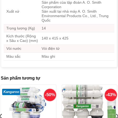
Sản phẩm của tập đoàn A. O. Smith
Corporation
Xuất xứ
Sản xuất tại nhà máy A. O. Smith
Environmental Products Co., Ltd., Trung
Quốc
Trọng lượng (Kg)
14
Kích thước (Rộng
140 x 415 x 425
x Sâu x Cao) (mm)
Vòi nước
Vòi điện tử
Màu sắc
Màu ghi
Sản phẩm tương tự
Kangaroo
-50%
-43%