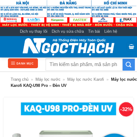
Bỏ
qua
nội
dung
Dịch vụ thay lõi
Dịch vụ sửa chữa
Tin bài
Liên hệ
Tìm
DANH MỤC
kiếm:
Trang chủ
»
Máy lọc nước
»
Máy lọc nước Karofi
»
Máy lọc nước
Karofi KAQ-U98 Pro – Đèn UV
-32%