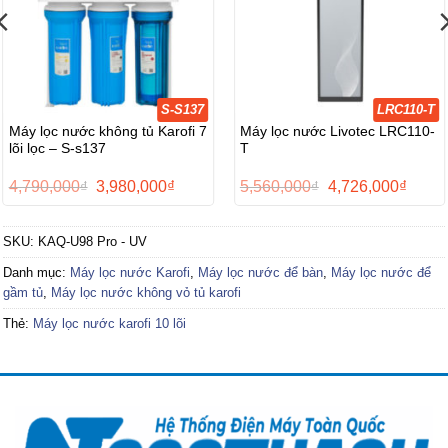
S-S137
LRC110-T
Máy lọc nước không tủ Karofi 7
Máy lọc nước Livotec LRC110-
lõi lọc – S-s137
T
Giá
Giá
Giá
Giá
4,790,000
₫
3,980,000
₫
5,560,000
₫
4,726,000
₫
gốc
hiện
gốc
hiện
là:
tại
là:
tại
4,790,000₫.
là:
5,560,000₫.
là:
SKU:
KAQ-U98 Pro - UV
0₫.
3,980,000₫.
4,726,
Danh mục:
Máy lọc nước Karofi
,
Máy lọc nước để bàn
,
Máy lọc nước để
gầm tủ
,
Máy lọc nước không vỏ tủ karofi
Thẻ:
Máy lọc nước karofi 10 lõi