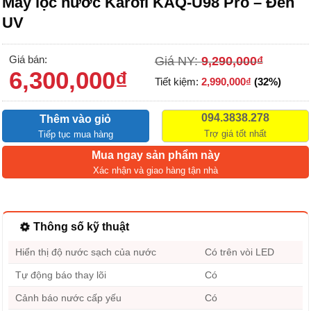
Máy lọc nước Karofi KAQ-U98 Pro – Đèn
UV
Giá bán:
Giá NY:
9,290,000
₫
6,300,000
₫
Tiết kiệm:
2,990,000
₫
(32%)
094.3838.278
Thêm vào giỏ
Trợ giá tốt nhất
Tiếp tục mua hàng
Mua ngay sản phẩm này
Xác nhận và giao hàng tận nhà
Thông số kỹ thuật
Hiển thị độ nước sạch của nước
Có trên vòi LED
Tự động báo thay lõi
Có
Cảnh báo nước cấp yếu
Có