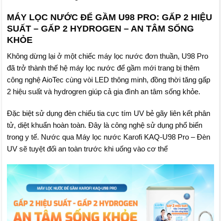
MÁY LỌC NƯỚC ĐỂ GẦM U98 PRO: GẤP 2 HIỆU
SUẤT – GẤP 2 HYDROGEN – AN TÂM SỐNG
KHỎE
Không dừng lại ở một chiếc máy lọc nước đơn thuần, U98 Pro
đã trở thành thế hệ máy lọc nước để gầm mới trang bị thêm
công nghệ AioTec cùng vòi LED thông minh, đồng thời tăng gấp
2 hiệu suất và hydrogren giúp cả gia đình an tâm sống khỏe.
Đặc biệt sử dụng đèn chiếu tia cực tím UV bẻ gãy liên kết phân
tử, diệt khuẩn hoàn toàn. Đây là công nghệ sử dụng phổ biến
trong y tế. Nước qua Máy lọc nước Karofi KAQ-U98 Pro – Đèn
UV sẽ tuyệt đối an toàn trước khi uống vào cơ thể