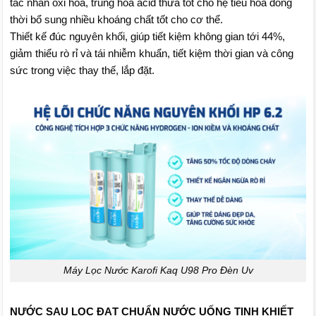
tác nhân oxi hóa, trung hòa acid thừa tốt cho hệ tiêu hóa đồng
thời bổ sung nhiều khoáng chất tốt cho cơ thể.
Thiết kế đúc nguyên khối, giúp tiết kiệm không gian tới 44%,
giảm thiểu rò rỉ và tái nhiễm khuẩn, tiết kiệm thời gian và công
sức trong việc thay thế, lắp đặt.
Máy Lọc Nước Karofi Kaq U98 Pro Đèn Uv
NƯỚC SAU LỌC ĐẠT CHUẨN NƯỚC UỐNG TINH KHIẾT