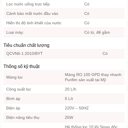
Lọc nước uống trực tiếp
Có
Cảnh báo mất nước đầu vào
Có
Hiển thị độ tinh khiết của nước
Có
Loại máy:
Có tủ, để gầm
Tiêu chuẩn chất lượng
QCVN6-1:2010/BYT
Có
Thông số kỹ thuật
Màng RO 100 GPD thay nhanh
Màng lọc
Purifim sản xuất tại Mỹ
Công suất lọc
20 L/h
Bình áp
5 Lít
Điện áp
220V – 50HZ
Điện năng tiêu thụ
25W
Hệ thống lọc 10 lõi Smax độc