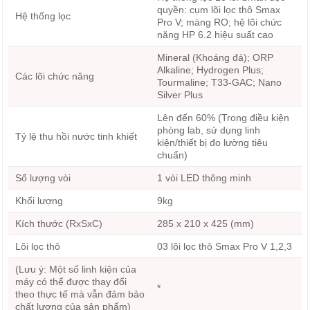
quyền: cụm lõi lọc thô Smax
Hệ thống lọc
Pro V; màng RO; hệ lõi chức
năng HP 6.2 hiệu suất cao
Mineral (Khoáng đá); ORP
Alkaline; Hydrogen Plus;
Các lõi chức năng
Tourmaline; T33-GAC; Nano
Silver Plus
Lên đến 60% (Trong điều kiện
phòng lab, sử dụng linh
Tỷ lệ thu hồi nước tinh khiết
kiện/thiết bị đo lường tiêu
chuẩn)
Số lượng vòi
1 vòi LED thông minh
Khối lượng
9kg
Kích thước (RxSxC)
285 x 210 x 425 (mm)
Lõi lọc thô
03 lõi lọc thô Smax Pro V 1,2,3
(Lưu ý: Một số linh kiện của
máy có thể được thay đổi
*
theo thực tế mà vẫn đảm bảo
chất lượng của sản phẩm)