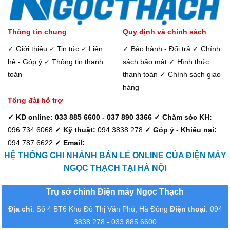
Thông tin chung
Quy định và chính sách
✓ Giới thiệu
Tin tức
Liên
✓ Bảo hành - Đổi trả
✓ Chính
✓
✓
hệ - Góp ý
Thông tin thanh
sách bảo mật
✓ Hình thức
✓
toán
thanh toán
✓ Chính sách giao
hàng
Tổng đài hỗ trợ
✓ KD online: 033 885 6600 - 037 890 3366
✓ Chăm sóc KH:
096 734 6068
✓ Kỹ thuật:
094 3838 278
✓ Góp ý - Khiếu nại:
094 787 6622
✓ Email:
HỆ THỐNG CHI NHÁNH BÁN LẺ ONLINE CỦA ĐIỆN MÁY
NGỌC THẠCH TẠI HÀ NỘI
Trụ sở chính Điện máy Ngọc Thạch
Địa chỉ
: Số 4 BT6 Khu Đô Thị Văn Phú, Hà Đông
Điện thoại
: 094
3838 278 - 033 885 6600