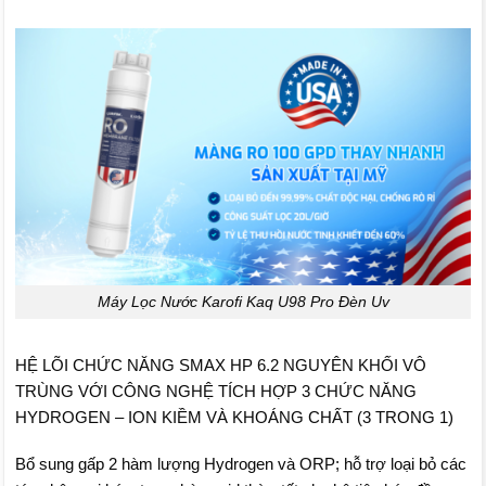
Máy Lọc Nước Karofi Kaq U98 Pro Đèn Uv
HỆ LÕI CHỨC NĂNG SMAX HP 6.2 NGUYÊN KHỐI VÔ
TRÙNG VỚI CÔNG NGHỆ TÍCH HỢP 3 CHỨC NĂNG
HYDROGEN – ION KIỀM VÀ KHOÁNG CHẤT (3 TRONG 1)
Bổ sung gấp 2 hàm lượng Hydrogen và ORP; hỗ trợ loại bỏ các