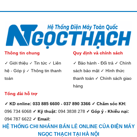
Thông tin chung
Quy định và chính sách
✓ Giới thiệu
Tin tức
Liên
✓ Bảo hành - Đổi trả
✓ Chính
✓
✓
hệ - Góp ý
Thông tin thanh
sách bảo mật
✓ Hình thức
✓
toán
thanh toán
✓ Chính sách giao
hàng
Tổng đài hỗ trợ
✓ KD online: 033 885 6600 - 037 890 3366
✓ Chăm sóc KH:
096 734 6068
✓ Kỹ thuật:
094 3838 278
✓ Góp ý - Khiếu nại:
094 787 6622
✓ Email:
HỆ THỐNG CHI NHÁNH BÁN LẺ ONLINE CỦA ĐIỆN MÁY
NGỌC THẠCH TẠI HÀ NỘI