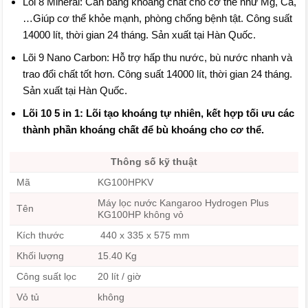
Lõi 8 Mineral: Cân bằng khoáng chất cho cơ thể như Mg, Ca,
…Giúp cơ thể khỏe mạnh, phòng chống bệnh tật. Công suất
14000 lít, thời gian 24 tháng. Sản xuất tại Hàn Quốc.
Lõi 9 Nano Carbon: Hỗ trợ hấp thu nước, bù nước nhanh và
trao đổi chất tốt hơn. Công suất 14000 lít, thời gian 24 tháng.
Sản xuất tại Hàn Quốc.
Lõi 10 5 in 1: Lõi tạo khoáng tự nhiên, kết hợp tối ưu các
thành phần khoáng chất để bù khoáng cho cơ thể.
Thông số kỹ thuật
Mã
KG100HPKV
Máy lọc nước Kangaroo Hydrogen Plus
Tên
KG100HP không vỏ
Kích thước
440 x 335 x 575 mm
Khối lượng
15.40 Kg
Công suất lọc
20 lít / giờ
Vỏ tủ
không