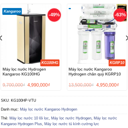
Kangaroo
-49%
-63%
KG100HG
KGRP10
Máy lọc nước Hydrogen
Máy lọc nước Kangaroo
Kangaroo KG100HG
Hydrogen chân quỳ KGRP10
Giá
Giá
Giá
Giá
9,700,000
₫
4,990,000
₫
13,500,000
₫
4,950,000
₫
gốc
hiện
gốc
hiện
là:
tại
là:
tại
9,700,000₫.
là:
13,500,000₫.
là:
SKU:
KG100HP-VTU
0₫.
4,990,000₫.
4,95
Danh mục:
Máy lọc nước Kangaroo Hydrogen
Thẻ:
Máy lọc nước 10 lõi lọc
,
Máy lọc nước Hydrogen
,
Máy lọc nước
Kangaroo Hydrogen Plus
,
Máy lọc nước tủ kính cường lực