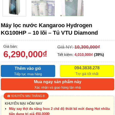
Máy lọc nước Kangaroo Hydrogen
KG100HP – 10 lõi – Tủ VTU Diamond
Giá bán:
Giá NY:
10,300,000
₫
6,290,000
₫
Tiết kiệm:
4,010,000
₫
(39%)
094.3838.278
Thêm vào giỏ
Trợ giá tốt nhất
Tiếp tục mua hàng
Mua ngay sản phẩm này
Xác nhận và giao hàng tận nhà
KHUYẾN MẠI THÁNG 8
KHUYẾN MẠI HÔM NAY
Máy xay thịt đa năng Inox 2 chế độ thiết kế mới đang Hot nhiều
tiện dụng trị giá 450.000Đ