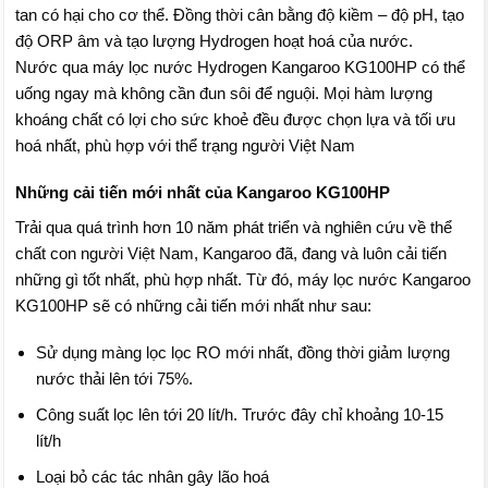
tan có hại cho cơ thể. Đồng thời cân bằng độ kiềm – độ pH, tạo
độ ORP âm và tạo lượng Hydrogen hoạt hoá của nước.
Nước qua máy lọc nước Hydrogen Kangaroo KG100HP có thể
uống ngay mà không cần đun sôi để nguội. Mọi hàm lượng
khoáng chất có lợi cho sức khoẻ đều được chọn lựa và tối ưu
hoá nhất, phù hợp với thể trạng người Việt Nam
Những cải tiến mới nhất của Kangaroo KG100HP
Trải qua quá trình hơn 10 năm phát triển và nghiên cứu về thể
chất con người Việt Nam, Kangaroo đã, đang và luôn cải tiến
những gì tốt nhất, phù hợp nhất. Từ đó, máy lọc nước Kangaroo
KG100HP sẽ có những cải tiến mới nhất như sau:
Sử dụng màng lọc lọc RO mới nhất, đồng thời giảm lượng
nước thải lên tới 75%.
Công suất lọc lên tới 20 lít/h. Trước đây chỉ khoảng 10-15
lít/h
Loại bỏ các tác nhân gây lão hoá