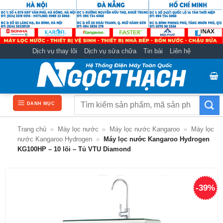
Bỏ
qua
nội
dung
Dịch vụ thay lõi
Dịch vụ sửa chữa
Tin bài
Liên hệ
Tìm
DANH MỤC
kiếm:
Trang chủ
»
Máy lọc nước
»
Máy lọc nước Kangaroo
»
Máy lọc
nước Kangaroo Hydrogen
»
Máy lọc nước Kangaroo Hydrogen
KG100HP – 10 lõi – Tủ VTU Diamond
-39%