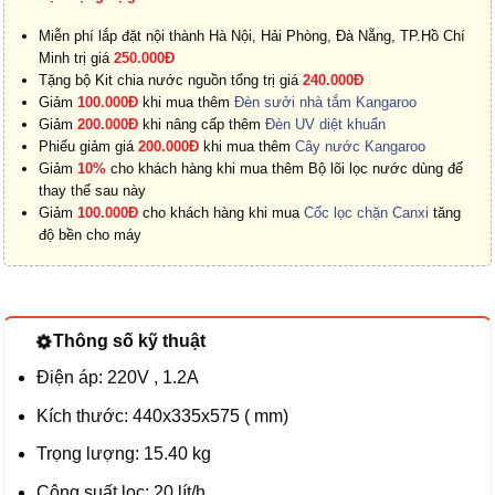
Miễn phí lắp đặt nội thành Hà Nội, Hải Phòng, Đà Nẵng, TP.Hồ Chí
Minh trị giá
250.000Đ
Tặng bộ Kit chia nước nguồn tổng trị giá
240.000Đ
Giảm
100.000Đ
khi mua thêm
Đèn sưởi nhà tắm Kangaroo
Giảm
200.000Đ
khi nâng cấp thêm
Đèn UV diệt khuẩn
Phiếu giảm giá
200.000Đ
khi mua thêm
Cây nước Kangaroo
Giảm
10%
cho khách hàng khi mua thêm Bộ lõi lọc nước dùng để
thay thế sau này
Giảm
100.000Đ
cho khách hàng khi mua
Cốc lọc chặn Canxi
tăng
độ bền cho máy
Thông số kỹ thuật
Điện áp: 220V , 1.2A
Kích thước: 440x335x575 ( mm)
Trọng lượng: 15.40 kg
Công suất lọc: 20 lít/h