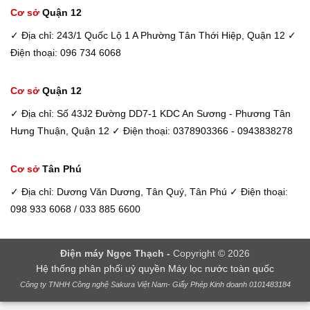
Cơ sở
Quận 12
✓ Địa chỉ: 243/1 Quốc Lộ 1 A Phường Tân Thới Hiệp, Quận 12
✓
Điện thoại: 096 734 6068
Cơ sở
Quận 12
✓ Địa chỉ: Số 43J2 Đường DD7-1 KDC An Sương - Phương Tân
Hưng Thuận, Quận 12
✓ Điện thoại: 0378903366 - 0943838278
Cơ sở
Tân Phú
✓ Địa chỉ: Dương Văn Dương, Tân Quý, Tân Phú
✓ Điện thoại:
098 933 6068 / 033 885 6600
Điện máy Ngọc Thạch -
Copyright © 2026
Hệ thống phân phối uỷ quyền Máy lọc nước toàn quốc
Công ty TNHH Công nghệ Sakura Việt Nam- Giấy Phép Kinh doanh 0101483184