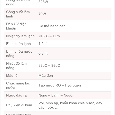
528W
nóng
Công suất làm
70W
lạnh
Đèn UV diệt
Có thể nâng cấp
khuẩn
Nhiệt độ làm lạnh
≤15ºC – 1L/h
Bình chứa lạnh
1.2 lít
Bình chứa nước
0.8 lít
nóng
Nhiệt độ làm
85oC ~ 95oC
nóng
Màu tủ
Màu đen
Chức năng lọc
Tạo nước RO – Hydrogen
nước
Nước đầu ra
Nóng – Lạnh – Nguội
Vòi, bình áp, khẩu khoá chia nước, dây
Phụ kiện đi kèm
cấp nước …