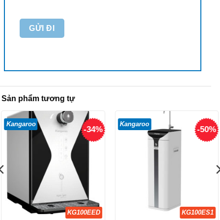
Sản phẩm tương tự
Kangaroo
Kangaroo
-34%
-50%
KG100EED
KG100ES1