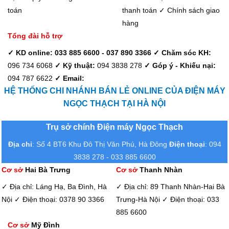
toán
thanh toán
✓ Chính sách giao
hàng
Tổng đài hỗ trợ
✓ KD online: 033 885 6600 - 037 890 3366
✓ Chăm sóc KH:
096 734 6068
✓ Kỹ thuật:
094 3838 278
✓ Góp ý - Khiếu nại:
094 787 6622
✓ Email:
HỆ THỐNG CHI NHÁNH BÁN LẺ ONLINE CỦA ĐIỆN MÁY
NGỌC THẠCH TẠI HÀ NỘI
Trụ sở chính Điện máy Ngọc Thạch
Địa chỉ
: Số 4 BT6 Khu Đô Thị Văn Phú, Hà Đông
Điện thoại
: 094
3838 278 - 033 885 6600
Cơ sở
Hai Bà Trưng
Cơ sở
Thanh Nhàn
✓ Địa chỉ: Láng Hạ, Ba Đình, Hà
✓ Địa chỉ: 89 Thanh Nhàn-Hai Bà
Nội
✓ Điện thoại: 0378 90 3366
Trưng-Hà Nội
✓ Điện thoại: 033
885 6600
Cơ sở
Mỹ Đình