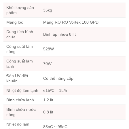
Khối lượng sản
35kg
phẩm
Màng lọc
Màng RO RO Vortex 100 GPD
Dung tích bình
Bình áp nhựa 8 lít
chứa
Công suất làm
528W
nóng
Công suất làm
70W
lạnh
Đèn UV diệt
Có thể nâng cấp
khuẩn
Nhiệt độ làm lạnh
≤15ºC – 1L/h
Bình chứa lạnh
1.2 lít
Bình chứa nước
0.8 lít
nóng
Nhiệt độ làm
85oC ~ 95oC