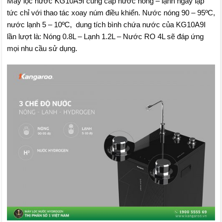
Máy lọc nước KG10A9I cung cấp nước nóng – lạnh ngay lập
tức chỉ với thao tác xoay núm điều khiển. Nước nóng 90 – 95ºC,
nước lạnh 5 – 10ºC, dung tích bình chứa nước của KG10A9I
lần lượt là: Nóng 0.8L – Lạnh 1.2L – Nước RO 4L sẽ đáp ứng
mọi nhu cầu sử dụng.