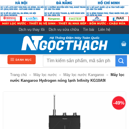
Bỏ
qua
nội
dung
Dịch vụ thay lõi
Dịch vụ sửa chữa
Tin bài
Liên hệ
Tìm
DANH MỤC
kiếm:
Trang chủ
»
Máy lọc nước
»
Máy lọc nước Kangaroo
»
Máy lọc
nước Kangaroo Hydrogen nóng lạnh Infinity KG10A9I
-49%