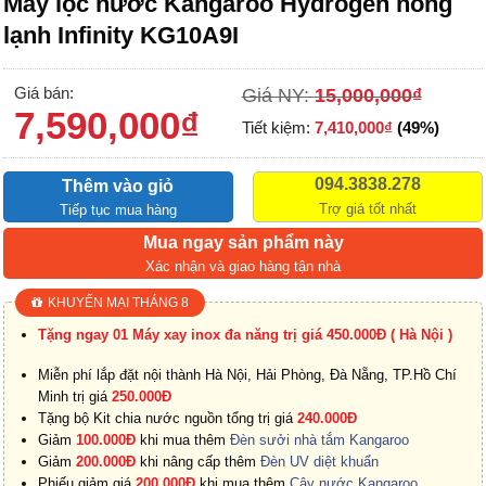
Máy lọc nước Kangaroo Hydrogen nóng
lạnh Infinity KG10A9I
Giá bán:
Giá NY:
15,000,000
₫
7,590,000
₫
Tiết kiệm:
7,410,000
₫
(49%)
094.3838.278
Thêm vào giỏ
Trợ giá tốt nhất
Tiếp tục mua hàng
Mua ngay sản phẩm này
Xác nhận và giao hàng tận nhà
KHUYẾN MẠI THÁNG 8
Tặng ngay 01 Máy xay inox đa năng trị giá 450.000Đ ( Hà Nội )
Miễn phí lắp đặt nội thành Hà Nội, Hải Phòng, Đà Nẵng, TP.Hồ Chí
Minh trị giá
250.000Đ
Tặng bộ Kit chia nước nguồn tổng trị giá
240.000Đ
Giảm
100.000Đ
khi mua thêm
Đèn sưởi nhà tắm Kangaroo
Giảm
200.000Đ
khi nâng cấp thêm
Đèn UV diệt khuẩn
Phiếu giảm giá
200.000Đ
khi mua thêm
Cây nước Kangaroo