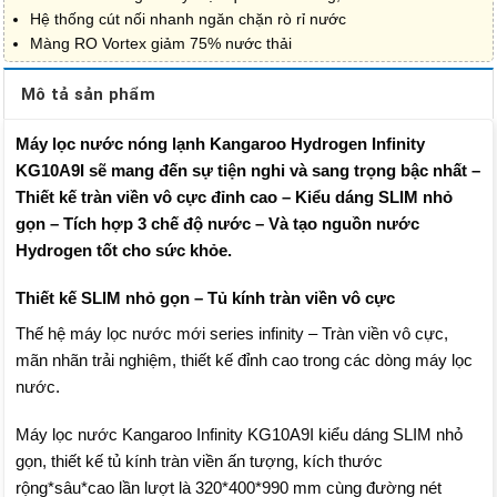
Hệ thống cút nối nhanh ngăn chặn rò rỉ nước
Màng RO Vortex giảm 75% nước thải
Mô tả sản phẩm
Máy lọc nước nóng lạnh Kangaroo Hydrogen Infinity
KG10A9I sẽ mang đến sự tiện nghi và sang trọng bậc nhất –
Thiết kế tràn viền vô cực đỉnh cao – Kiểu dáng SLIM nhỏ
gọn – Tích hợp 3 chế độ nước – Và tạo nguồn nước
Hydrogen tốt cho sức khỏe.
Thiết kế SLIM nhỏ gọn – Tủ kính tràn viền vô cực
Thế hệ máy lọc nước mới series infinity – Tràn viền vô cực,
mãn nhãn trải nghiệm, thiết kế đỉnh cao trong các dòng máy lọc
nước.
Máy lọc nước Kangaroo Infinity KG10A9I kiểu dáng SLIM nhỏ
gọn, thiết kế tủ kính tràn viền ấn tượng, kích thước
rộng*sâu*cao lần lượt là 320*400*990 mm cùng đường nét