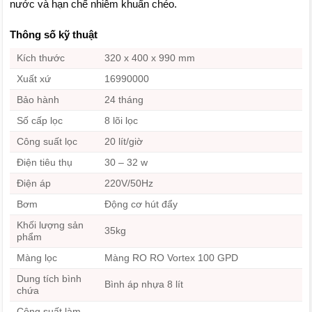
nước và hạn chế nhiễm khuẩn chéo.
Thông số kỹ thuật
Kích thước
320 x 400 x 990 mm
Xuất xứ
16990000
Bảo hành
24 tháng
Số cấp lọc
8 lõi lọc
Công suất lọc
20 lít/giờ
Điện tiêu thụ
30 – 32 w
Điện áp
220V/50Hz
Bơm
Động cơ hút đẩy
Khối lượng sản
35kg
phẩm
Màng lọc
Màng RO RO Vortex 100 GPD
Dung tích bình
Bình áp nhựa 8 lít
chứa
Công suất làm