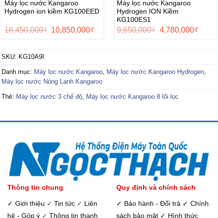
Máy lọc nước Kangaroo
Máy lọc nước Kangaroo
Hydrogen ion kiềm KG100EED
Hydrogen ION Kiềm
KG100ES1
Giá
Giá
Giá
Giá
16,450,000
₫
10,850,000
₫
9,650,000
₫
4,780,000
₫
gốc
hiện
gốc
hiện
là:
tại
là:
tại
16,450,000₫.
là:
9,650,000₫.
là:
SKU:
KG10A9I
0₫.
10,850,000₫.
4,780,
Danh mục:
Máy lọc nước Kangaroo
,
Máy lọc nước Kangaroo Hydrogen
,
Máy lọc nước Nóng Lạnh Kangaroo
Thẻ:
Máy lọc nước 3 chế độ
,
Máy lọc nước Kangaroo 8 lõi lọc
Thông tin chung
Quy định và chính sách
✓ Giới thiệu
Tin tức
Liên
✓ Bảo hành - Đổi trả
✓ Chính
✓
✓
hệ - Góp ý
Thông tin thanh
sách bảo mật
✓ Hình thức
✓