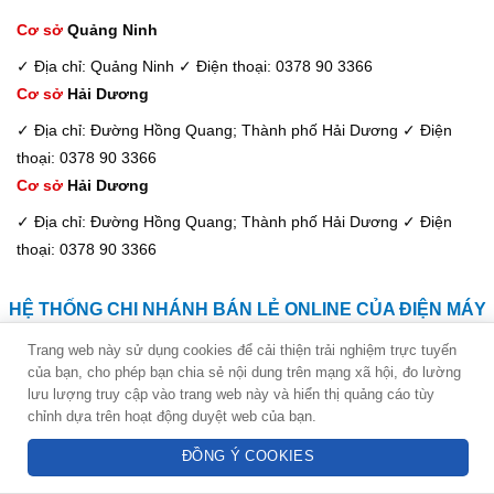
Cơ sở
Quảng Ninh
✓ Địa chỉ: Quảng Ninh
✓ Điện thoại: 0378 90 3366
Cơ sở
Hải Dương
✓ Địa chỉ: Đường Hồng Quang; Thành phố Hải Dương
✓ Điện
thoại: 0378 90 3366
Cơ sở
Hải Dương
✓ Địa chỉ: Đường Hồng Quang; Thành phố Hải Dương
✓ Điện
thoại: 0378 90 3366
HỆ THỐNG CHI NHÁNH BÁN LẺ ONLINE CỦA ĐIỆN MÁY
NGỌC THẠCH TẠI ĐÀ NẴNG
Hotline: 0378 90 3366
Trang web này sử dụng cookies để cải thiện trải nghiệm trực tuyến
của bạn, cho phép bạn chia sẻ nội dung trên mạng xã hội, đo lường
Kim Dung - Tư vấn viên
Cơ sở
Ngũ Hành Sơn
lưu lượng truy cập vào trang web này và hiển thị quảng cáo tùy
chỉnh dựa trên hoạt động duyệt web của bạn.
Hotline: 094 3838 278
✓ Địa chỉ: Số 58 Hoài Thanh, Quận Ngũ Hành Sơn
✓ Điện thoại:
0378 90 3366
ĐỒNG Ý COOKIES