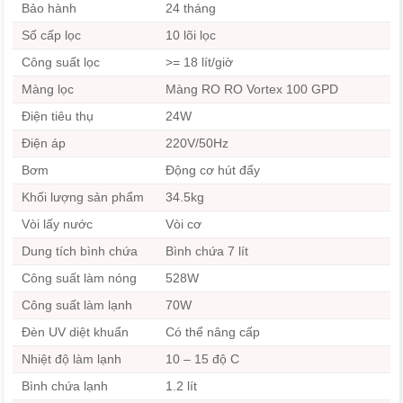
Bảo hành
24 tháng
Số cấp lọc
10 lõi lọc
Công suất lọc
>= 18 lít/giờ
Màng lọc
Màng RO RO Vortex 100 GPD
Điện tiêu thụ
24W
Điện áp
220V/50Hz
Bơm
Động cơ hút đẩy
Khối lượng sản phẩm
34.5kg
Vòi lấy nước
Vòi cơ
Dung tích bình chứa
Bình chứa 7 lít
Công suất làm nóng
528W
Công suất làm lạnh
70W
Đèn UV diệt khuẩn
Có thể nâng cấp
Nhiệt độ làm lạnh
10 – 15 độ C
Bình chứa lạnh
1.2 lít