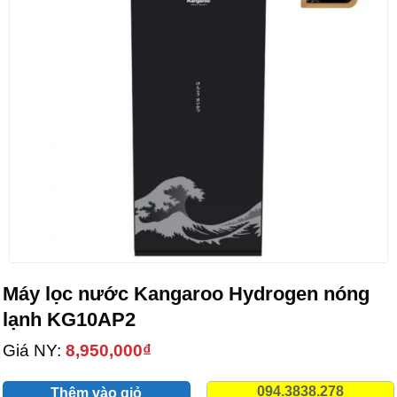
Máy lọc nước Kangaroo Hydrogen nóng
lạnh KG10AP2
Giá NY:
8,950,000
₫
094.3838.278
Thêm vào giỏ