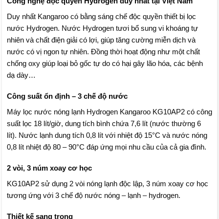
Công nghệ độc quyền Hydrogen duy nhất tại Việt Nam
Duy nhất Kangaroo có bằng sáng chế độc quyền thiết bị lọc
nước Hydrogen. Nước Hydrogen tươi bổ sung vi khoáng tự
nhiên và chất điện giải có lợi, giúp tăng cường miễn dịch và
nước có vị ngon tự nhiên. Đồng thời hoạt động như một chất
chống oxy giúp loại bỏ gốc tự do có hại gây lão hóa, các bệnh
dạ dày…
Công suất ổn định – 3 chế độ nước
Máy lọc nước nóng lạnh Hydrogen Kangaroo KG10AP2 có công
suất lọc 18 lít/giờ, dung tích bình chứa 7,6 lít (nước thường 6
lít). Nước lạnh dung tích 0,8 lít với nhiệt độ 15°C và nước nóng
0,8 lít nhiệt độ 80 – 90°C đáp ứng mọi nhu cầu của cả gia đình.
2 vòi, 3 núm xoay cơ học
KG10AP2 sử dụng 2 vòi nóng lạnh độc lập, 3 núm xoay cơ học
tương ứng với 3 chế độ nước nóng – lạnh – hydrogen.
Thiết kế sang trọng