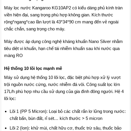
Máy lọc nước Kangaroo KG10AP2 có kiểu dáng phủ kính tràn
viền hiện đại, sang trọng phù hợp không gian. Kích thước
rộng*ngang*cao lần lượt là 43*34*90 cm mang đến vẻ ngoài
chắc chắn, sang trọng cho máy.
Máy được áp dụng công nghệ kháng khuẩn Nano Sliver nhằm
tiêu diệt vi khuẩn, hạn chế tái nhiễm khuẩn sau khi nước qua
màng RO
Hệ thống 10 lõi lọc mạnh mẽ
Máy sử dụng hệ thống 10 lõi lọc, đặc biệt phù hợp xử lý vượt
trội nguồn nước cứng, nước nhiễm đá vôi. Công suất lọc lớn
17L/h phù hợp nhu cầu sử dụng của gia đình đông người. Hệ 4
lõi lọc:
Lõi 1 (PP 5 Micron): Loại bỏ các chất rắn lơ lửng trong nước:
chất bẩn, bùn đất, rỉ sét… kích thước > 5 micron
Lõi 2 (Ion): khử mùi, chất hữu cơ, thuốc trừ sâu, thuốc bảo