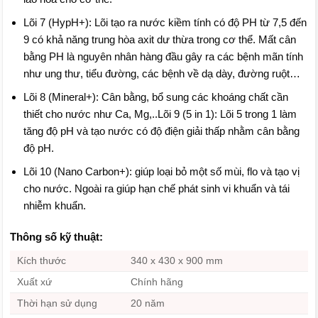
Lõi 7 (HypH+): Lõi tạo ra nước kiềm tính có độ PH từ 7,5 đến
9 có khả năng trung hòa axit dư thừa trong cơ thể. Mất cân
bằng PH là nguyên nhân hàng đầu gây ra các bệnh mãn tính
như ung thư, tiểu đường, các bệnh về dạ dày, đường ruột…
Lõi 8 (Mineral+): Cân bằng, bổ sung các khoáng chất cần
thiết cho nước như Ca, Mg,..Lõi 9 (5 in 1): Lõi 5 trong 1 làm
tăng độ pH và tạo nước có độ điện giải thấp nhằm cân bằng
độ pH.
Lõi 10 (Nano Carbon+): giúp loại bỏ một số mùi, flo và tạo vị
cho nước. Ngoài ra giúp hạn chế phát sinh vi khuẩn và tái
nhiễm khuẩn.
Thông số kỹ thuật:
Kích thước
340 x 430 x 900 mm
Xuất xứ
Chính hãng
Thời hạn sử dụng
20 năm