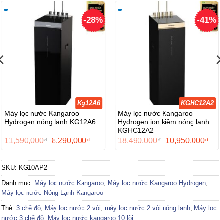
-28%
-41%
Kg12A6
KGHC12A2
Máy lọc nước Kangaroo
Máy lọc nước Kangaroo
Hydrogen nóng lạnh KG12A6
Hydrogen ion kiềm nóng lạnh
KGHC12A2
Giá
Giá
Giá
Giá
11,590,000
₫
8,290,000
₫
18,490,000
₫
10,950,000
₫
gốc
hiện
gốc
hiệ
là:
tại
là:
tại
11,590,000₫.
là:
18,490,000₫.
là:
SKU:
KG10AP2
000₫.
8,290,000₫.
10,
Danh mục:
Máy lọc nước Kangaroo
,
Máy lọc nước Kangaroo Hydrogen
,
Máy lọc nước Nóng Lạnh Kangaroo
Thẻ:
3 chế độ
,
Máy lọc nước 2 vòi
,
máy lọc nước 2 vòi nóng lạnh
,
Máy lọc
nước 3 chế độ
,
Máy lọc nước kangaroo 10 lõi