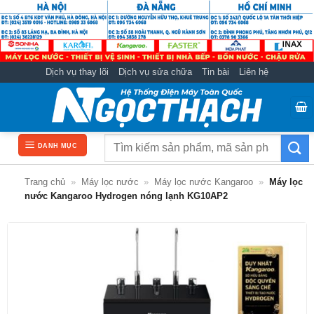
Bỏ
qua
nội
dung
Dịch vụ thay lõi
Dịch vụ sửa chữa
Tin bài
Liên hệ
Tìm
DANH MỤC
kiếm:
Trang chủ
»
Máy lọc nước
»
Máy lọc nước Kangaroo
»
Máy lọc
nước Kangaroo Hydrogen nóng lạnh KG10AP2