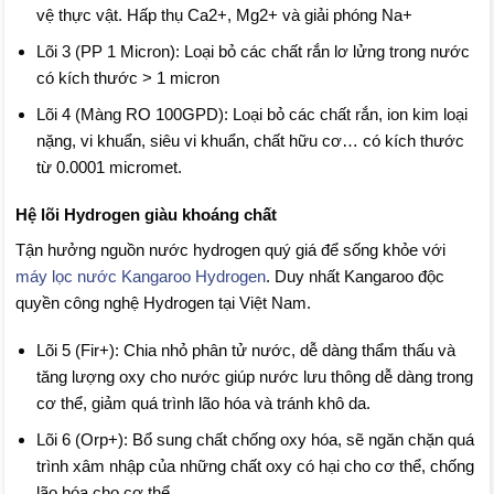
vệ thực vật. Hấp thụ Ca2+, Mg2+ và giải phóng Na+
Lõi 3 (PP 1 Micron): Loại bỏ các chất rắn lơ lửng trong nước
có kích thước > 1 micron
Lõi 4 (Màng RO 100GPD): Loại bỏ các chất rắn, ion kim loại
nặng, vi khuẩn, siêu vi khuẩn, chất hữu cơ… có kích thước
từ 0.0001 micromet.
Hệ lõi Hydrogen giàu khoáng chất
Tận hưởng nguồn nước hydrogen quý giá để sống khỏe với
máy lọc nước Kangaroo Hydrogen
. Duy nhất Kangaroo độc
quyền công nghệ Hydrogen tại Việt Nam.
Lõi 5 (Fir+): Chia nhỏ phân tử nước, dễ dàng thẩm thấu và
tăng lượng oxy cho nước giúp nước lưu thông dễ dàng trong
cơ thể, giảm quá trình lão hóa và tránh khô da.
Lõi 6 (Orp+): Bổ sung chất chống oxy hóa, sẽ ngăn chặn quá
trình xâm nhập của những chất oxy có hại cho cơ thể, chống
lão hóa cho cơ thể.