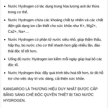
Nước Hydrogen có tác dụng trung hòa lượng axit dư thừa
trong cơ thể.
Nước Hydrogen chứa các khoáng chất tự nhiên và các chất
điện giải dạng ion cần thiết cho sức khỏe như K+, Mg2+,
Ca2+, Na+…
Nước Hydrogen có phân tử nước siêu nhỏ, giúp thẩm thấu,
hấp thụ, bù nước cho cơ thể nhanh hơn gấp nhiều lần, đào
thải độc tố tốt hơn.
Uống đủ nước Hydrogen ion kiềm mỗi ngày giúp loại bỏ các
độc tố.
Nước Hydrogen thúc đấy quá trình tiêu hoá tốt hơn, từ đó hỗ
trợ cho việc duy trì vóc dáng, cải thiện sức khỏe.
KANGAROO LÀ THƯƠNG HIỆU DUY NHẤT ĐƯỢC CẤP
BẰNG SÁNG CHẾ ĐỘC QUYỀN THIẾT BỊ TẠO NƯỚC
HYDROGEN.