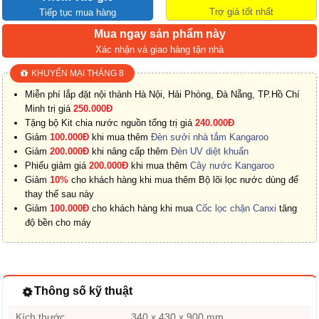
Trợ giá tốt nhất
Tiếp tục mua hàng
Mua ngay sản phẩm này
Xác nhận và giao hàng tận nhà
KHUYẾN MẠI THÁNG 8
Miễn phí lắp đặt nội thành Hà Nội, Hải Phòng, Đà Nẵng, TP.Hồ Chí
Minh trị giá
250.000Đ
Tặng bộ Kit chia nước nguồn tổng trị giá
240.000Đ
Giảm
100.000Đ
khi mua thêm
Đèn sưởi nhà tắm Kangaroo
Giảm
200.000Đ
khi nâng cấp thêm
Đèn UV diệt khuẩn
Phiếu giảm giá
200.000Đ
khi mua thêm
Cây nước Kangaroo
Giảm
10%
cho khách hàng khi mua thêm Bộ lõi lọc nước dùng để
thay thế sau này
Giảm
100.000Đ
cho khách hàng khi mua
Cốc lọc chặn Canxi
tăng
độ bền cho máy
Thông số kỹ thuật
Kích thước
340 x 430 x 900 mm