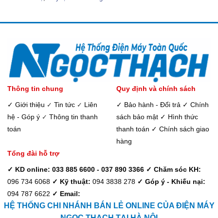
Thông tin chung
Quy định và chính sách
✓ Giới thiệu
Tin tức
Liên
✓ Bảo hành - Đổi trả
✓ Chính
✓
✓
hệ - Góp ý
Thông tin thanh
sách bảo mật
✓ Hình thức
✓
toán
thanh toán
✓ Chính sách giao
hàng
Tổng đài hỗ trợ
✓ KD online: 033 885 6600 - 037 890 3366
✓ Chăm sóc KH:
096 734 6068
✓ Kỹ thuật:
094 3838 278
✓ Góp ý - Khiếu nại:
094 787 6622
✓ Email:
HỆ THỐNG CHI NHÁNH BÁN LẺ ONLINE CỦA ĐIỆN MÁY
NGỌC THẠCH TẠI HÀ NỘI