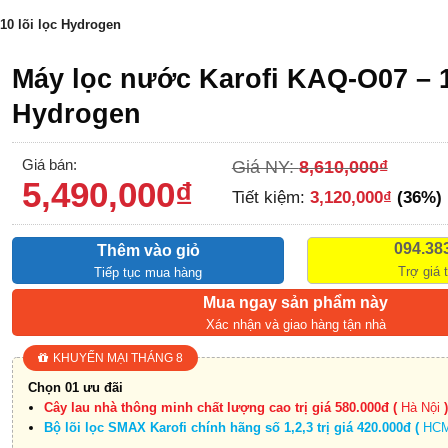
10 lõi lọc Hydrogen
Máy lọc nước Karofi KAQ-O07 – 1
Hydrogen
Giá bán:
Giá NY:
8,610,000
₫
5,490,000
₫
Tiết kiệm:
3,120,000
₫
(36%)
094.38
Thêm vào giỏ
Trợ giá 
Tiếp tục mua hàng
Mua ngay sản phẩm này
Xác nhận và giao hàng tận nhà
KHUYẾN MẠI THÁNG 8
Chọn 01 ưu đãi
Cây lau nhà thông minh chất lượng cao trị giá 580.000đ (
Hà Nội
Bộ lõi lọc SMAX Karofi chính hãng số 1,2,3 trị giá 420.000đ (
HC