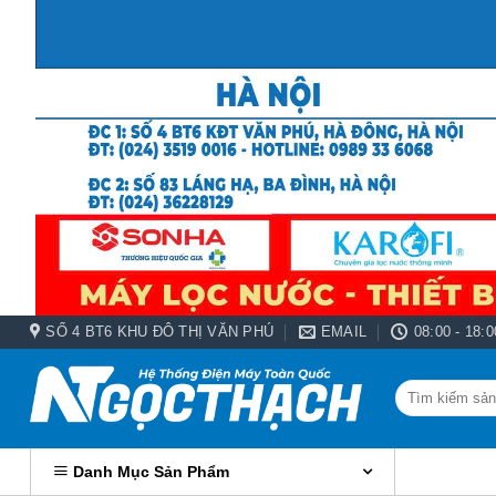
Bỏ
qua
nội
dung
SỐ 4 BT6 KHU ĐÔ THỊ VĂN PHÚ
EMAIL
08:00 - 18:0
Tìm
kiếm:
Danh Mục Sản Phẩm