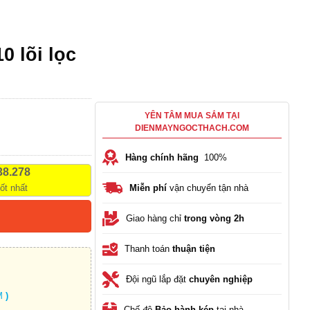
0 lõi lọc
YÊN TÂM MUA SẮM TẠI
DIENMAYNGOCTHACH.COM
Hàng chính hãng
100%
38.278
tốt nhất
Miễn phí
vận chuyển tận nhà
Giao hàng chỉ
trong vòng 2h
Thanh toán
thuận tiện
Đội ngũ lắp đặt
chuyên nghiệp
)
M
)
Chế độ
Bảo hành kép
tại nhà