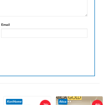
Email
KoriHome
Atica