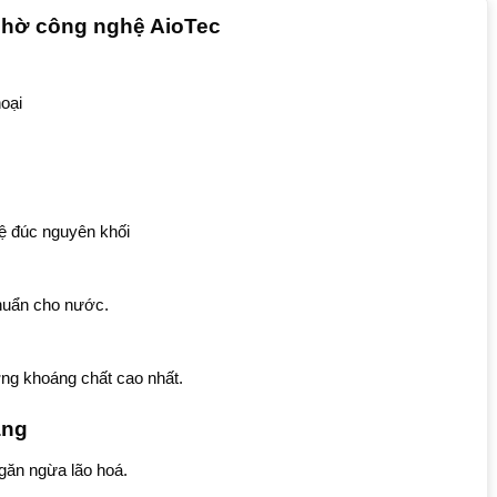
nhờ công nghệ AioTec
oại
ệ đúc nguyên khối
khuẩn cho nước.
lượng khoáng chất cao nhất.
ăng
găn ngừa lão hoá.