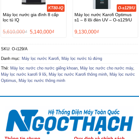
KT80-IQ
O-s129/U
Máy lọc nước gia đình 8 cấp
Máy lọc nước Karofi Optimus
lọc tủ IQ
s1 – 8 lõi đèn UV – O-s129/U
Giá
Giá
5,610,000
₫
5,140,000
₫
9,130,000
₫
gốc
hiện
là:
tại
5,610,000₫.
là:
SKU:
O-i129/A
0₫.
5,140,000₫.
Danh mục:
Máy lọc nước Karofi
,
Máy lọc nước tủ đứng
Thẻ:
Máy lọc nước cho nước giếng khoan
,
Máy lọc nước cho nước máy
,
Máy lọc nước karofi 9 lõi
,
Máy lọc nước Karofi thông minh
,
Máy lọc nước
Optimus
,
Máy lọc nước thông minh
Thông tin chung
Quy định và chính sách