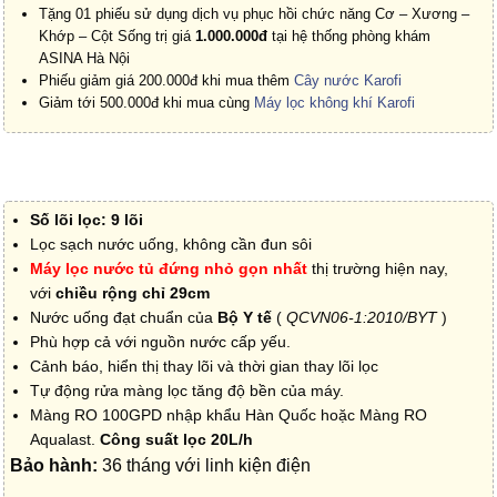
Tặng 01 phiếu sử dụng dịch vụ phục hồi chức năng Cơ – Xương –
Khớp – Cột Sống trị giá
1.000.000đ
tại hệ thống phòng khám
ASINA Hà Nội
Phiếu giảm giá 200.000đ khi mua thêm
Cây nước Karofi
Giảm tới 500.000đ khi mua cùng
Máy lọc không khí Karofi
Số lõi lọc: 9 lõi
Lọc sạch nước uống, không cần đun sôi
Máy lọc nước tủ đứng nhỏ gọn nhất
thị trường hiện nay,
với
chiều rộng chỉ 29cm
Nước uống đạt chuẩn của
Bộ Y tế
(
QCVN06-1:2010/BYT
)
Phù hợp cả với nguồn nước cấp yếu.
Cảnh báo, hiển thị thay lõi và thời gian thay lõi lọc
Tự động rửa màng lọc tăng độ bền của máy.
Màng RO 100GPD nhập khẩu Hàn Quốc hoặc Màng RO
Aqualast.
Công suất lọc 20L/h
Bảo hành:
36 tháng với linh kiện điện