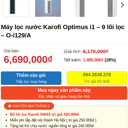
Máy lọc nước Karofi Optimus i1 – 9 lõi lọc
– O-i129/A
Giá bán:
Giá NY:
8,170,000
₫
6,690,000
₫
Tiết kiệm:
1,480,000
₫
(18%)
094.3838.278
Thêm vào giỏ
Trợ giá tốt nhất
Tiếp tục mua hàng
Mua ngay sản phẩm này
Xác nhận và giao hàng tận nhà
KHUYẾN MẠI THÁNG 8
Bộ lõi lọc Karofi SMAX trị giá 420.000đ
Miễn phí lắp đặt nội thành Hà Nội ( trị giá 250.000đ )
Tặng bộ Kit chia nước nguồn tổng trị giá 240.000đ