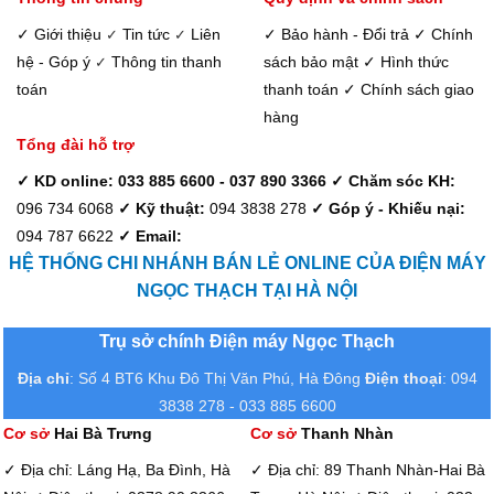
✓ Giới thiệu
Tin tức
Liên
✓ Bảo hành - Đổi trả
✓ Chính
✓
✓
hệ - Góp ý
Thông tin thanh
sách bảo mật
✓ Hình thức
✓
toán
thanh toán
✓ Chính sách giao
hàng
Tổng đài hỗ trợ
✓ KD online: 033 885 6600 - 037 890 3366
✓ Chăm sóc KH:
096 734 6068
✓ Kỹ thuật:
094 3838 278
✓ Góp ý - Khiếu nại:
094 787 6622
✓ Email:
HỆ THỐNG CHI NHÁNH BÁN LẺ ONLINE CỦA ĐIỆN MÁY
NGỌC THẠCH TẠI HÀ NỘI
Trụ sở chính Điện máy Ngọc Thạch
Địa chỉ
: Số 4 BT6 Khu Đô Thị Văn Phú, Hà Đông
Điện thoại
: 094
3838 278 - 033 885 6600
Cơ sở
Hai Bà Trưng
Cơ sở
Thanh Nhàn
✓ Địa chỉ: Láng Hạ, Ba Đình, Hà
✓ Địa chỉ: 89 Thanh Nhàn-Hai Bà