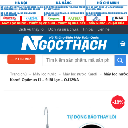
Bỏ
qua
nội
dung
Dịch vụ thay lõi
Dịch vụ sửa chữa
Tin bài
Liên hệ
Tìm
DANH MỤC
kiếm:
Trang chủ
»
Máy lọc nước
»
Máy lọc nước Karofi
»
Máy lọc nước
Karofi Optimus i1 – 9 lõi lọc – O-i129/A
-18%