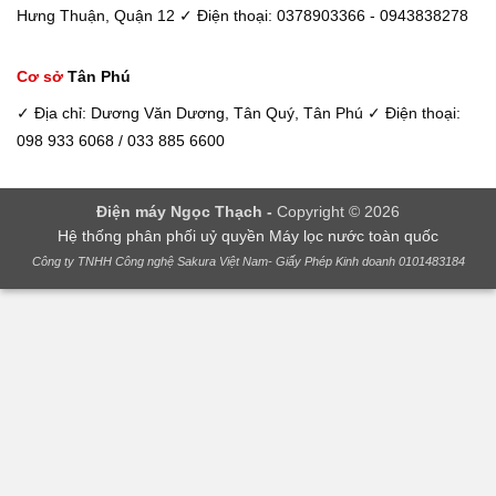
Hưng Thuận, Quận 12
✓ Điện thoại: 0378903366 - 0943838278
Cơ sở
Tân Phú
✓ Địa chỉ: Dương Văn Dương, Tân Quý, Tân Phú
✓ Điện thoại:
098 933 6068 / 033 885 6600
Điện máy Ngọc Thạch -
Copyright © 2026
Hệ thống phân phối uỷ quyền Máy lọc nước toàn quốc
Công ty TNHH Công nghệ Sakura Việt Nam- Giấy Phép Kinh doanh 0101483184