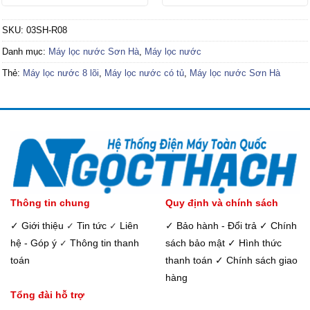
gốc
hiện
gốc
hiện
là:
tại
là:
tại
9,490,000₫.
là:
9,400,000₫.
là:
SKU:
03SH-R08
0₫.
8,060,000₫.
7,990,
Danh mục:
Máy lọc nước Sơn Hà
,
Máy lọc nước
Thẻ:
Máy lọc nước 8 lõi
,
Máy lọc nước có tủ
,
Máy lọc nước Sơn Hà
Thông tin chung
Quy định và chính sách
✓ Giới thiệu
Tin tức
Liên
✓ Bảo hành - Đổi trả
✓ Chính
✓
✓
hệ - Góp ý
Thông tin thanh
sách bảo mật
✓ Hình thức
✓
toán
thanh toán
✓ Chính sách giao
hàng
Tổng đài hỗ trợ