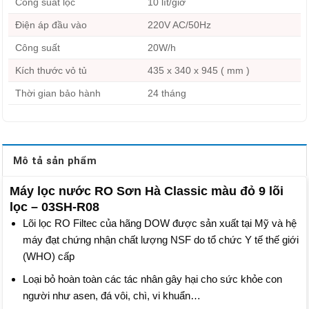
Công suất lọc
10 lít/giờ
Điện áp đầu vào
220V AC/50Hz
Công suất
20W/h
Kích thước vỏ tủ
435 x 340 x 945 ( mm )
Thời gian bảo hành
24 tháng
Mô tả sản phẩm
Máy lọc nước RO Sơn Hà Classic màu đỏ 9 lõi
lọc – 03SH-R08
Lõi lọc RO Filtec của hãng DOW được sản xuất tại Mỹ và hệ
máy đạt chứng nhận chất lượng NSF do tổ chức Y tế thế giới
(WHO) cấp
Loại bỏ hoàn toàn các tác nhân gây hại cho sức khỏe con
người như asen, đá vôi, chì, vi khuẩn…