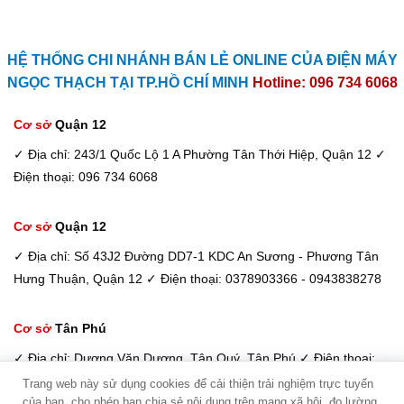
HỆ THỐNG CHI NHÁNH BÁN LẺ ONLINE CỦA ĐIỆN MÁY
NGỌC THẠCH TẠI TP.HỒ CHÍ MINH
Hotline: 096 734 6068
Cơ sở
Quận 12
✓ Địa chỉ: 243/1 Quốc Lộ 1 A Phường Tân Thới Hiệp, Quận 12
✓
Điện thoại: 096 734 6068
Cơ sở
Quận 12
✓ Địa chỉ: Số 43J2 Đường DD7-1 KDC An Sương - Phương Tân
Hưng Thuận, Quận 12
✓ Điện thoại: 0378903366 - 0943838278
Cơ sở
Tân Phú
✓ Địa chỉ: Dương Văn Dương, Tân Quý, Tân Phú
✓ Điện thoại:
098 933 6068 / 033 885 6600
Trang web này sử dụng cookies để cải thiện trải nghiệm trực tuyến
của bạn, cho phép bạn chia sẻ nội dung trên mạng xã hội, đo lường
Kim Dung - Tư vấn viên