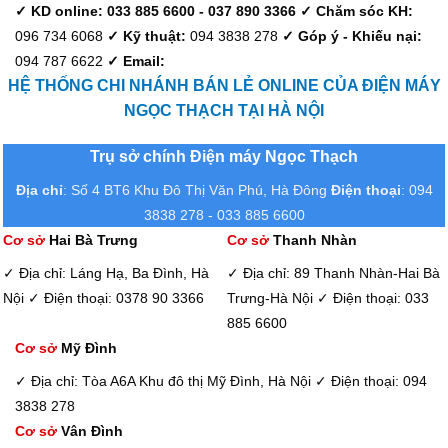
✓ KD online: 033 885 6600 - 037 890 3366
✓ Chăm sóc KH:
096 734 6068
✓ Kỹ thuật:
094 3838 278
✓ Góp ý - Khiếu nại:
094 787 6622
✓ Email:
HỆ THỐNG CHI NHÁNH BÁN LẺ ONLINE CỦA ĐIỆN MÁY
NGỌC THẠCH TẠI HÀ NỘI
Trụ sở chính Điện máy Ngọc Thạch
Địa chỉ
: Số 4 BT6 Khu Đô Thị Văn Phú, Hà Đông
Điện thoại
: 094
3838 278 - 033 885 6600
Cơ sở
Hai Bà Trưng
Cơ sở
Thanh Nhàn
✓ Địa chỉ: Láng Hạ, Ba Đình, Hà
✓ Địa chỉ: 89 Thanh Nhàn-Hai Bà
Nội
✓ Điện thoại: 0378 90 3366
Trưng-Hà Nội
✓ Điện thoại: 033
885 6600
Cơ sở
Mỹ Đình
✓ Địa chỉ: Tòa A6A Khu đô thị Mỹ Đình, Hà Nội
✓ Điện thoại: 094
3838 278
Cơ sở
Vân Đình