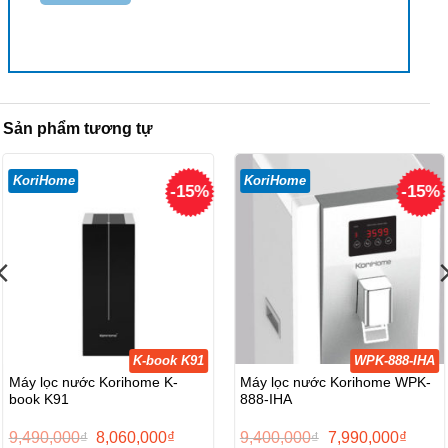
Sản phẩm tương tự
KoriHome
KoriHome
-15%
-15%
K-book K91
WPK-888-IHA
Máy lọc nước Korihome K-
Máy lọc nước Korihome WPK-
book K91
888-IHA
Giá
Giá
Giá
Giá
9,490,000
₫
8,060,000
₫
9,400,000
₫
7,990,000
₫