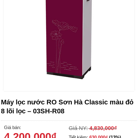
Máy lọc nước RO Sơn Hà Classic màu đỏ
8 lõi lọc – 03SH-R08
Giá bán:
Giá NY:
4,830,000
₫
4,200,000
₫
Tiết kiệm:
630,000
₫
(13%)