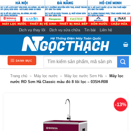
Bỏ
qua
nội
dung
Dịch vụ thay lõi
Dịch vụ sửa chữa
Tin bài
Liên hệ
Tìm
DANH MỤC
kiếm:
Trang chủ
»
Máy lọc nước
»
Máy lọc nước Sơn Hà
»
Máy lọc
nước RO Sơn Hà Classic màu đỏ 8 lõi lọc – 03SH-R08
-13%