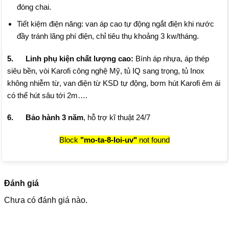
đóng chai.
Tiết kiệm điện năng: van áp cao tự động ngắt điện khi nước
đầy tránh lãng phí điện, chỉ tiêu thụ khoảng 3 kw/tháng.
5. Linh phụ kiện chất lượng cao:
Bình áp nhựa, áp thép
siêu bền, vòi Karofi công nghệ Mỹ, tủ IQ sang trọng, tủ Inox
không nhiễm từ, van điện từ KSD tự động, bơm hút Karofi êm ái
có thể hút sâu tới 2m….
6. Bảo hành 3 năm
, hỗ trợ kĩ thuật 24/7
Block
"mo-ta-8-loi-uv"
not found
Đánh giá
Chưa có đánh giá nào.