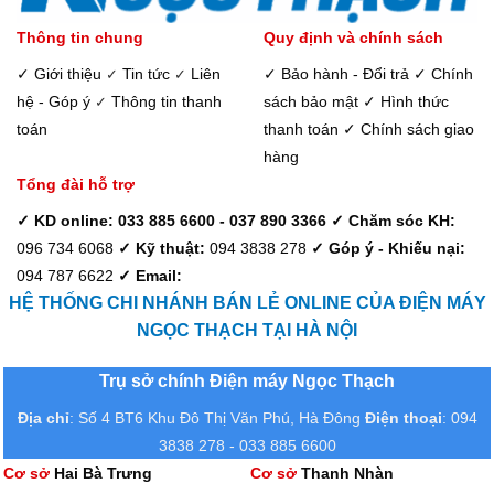
Thông tin chung
Quy định và chính sách
✓ Giới thiệu
Tin tức
Liên
✓ Bảo hành - Đổi trả
✓ Chính
✓
✓
hệ - Góp ý
Thông tin thanh
sách bảo mật
✓ Hình thức
✓
toán
thanh toán
✓ Chính sách giao
hàng
Tổng đài hỗ trợ
✓ KD online: 033 885 6600 - 037 890 3366
✓ Chăm sóc KH:
096 734 6068
✓ Kỹ thuật:
094 3838 278
✓ Góp ý - Khiếu nại:
094 787 6622
✓ Email:
HỆ THỐNG CHI NHÁNH BÁN LẺ ONLINE CỦA ĐIỆN MÁY
NGỌC THẠCH TẠI HÀ NỘI
Trụ sở chính Điện máy Ngọc Thạch
Địa chỉ
: Số 4 BT6 Khu Đô Thị Văn Phú, Hà Đông
Điện thoại
: 094
3838 278 - 033 885 6600
Cơ sở
Hai Bà Trưng
Cơ sở
Thanh Nhàn