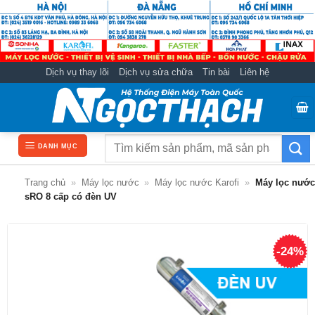
Bỏ
qua
nội
dung
Dịch vụ thay lõi
Dịch vụ sửa chữa
Tin bài
Liên hệ
Tìm
DANH MỤC
kiếm:
Trang chủ
»
Máy lọc nước
»
Máy lọc nước Karofi
»
Máy lọc nước
sRO 8 cấp có đèn UV
-24%