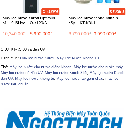
O-s129/A
KT-K8i-1
Máy lọc nước Karofi Optimus
Máy lọc nước thông minh 8
s1 – 9 lõi lọc – O-s129/A
cấp – KT-K8i-1
Giá
Giá
Giá
Giá
10,340,000
₫
5,990,000
₫
6,790,000
₫
3,990,000
₫
gốc
hiện
gốc
hiện
là:
tại
là:
tại
10,340,000₫.
là:
6,790,000₫.
là:
SKU:
KT-KSi80 và đèn UV
5,990,000₫.
3,990,
Danh mục:
Máy lọc nước Karofi
,
Máy Lọc Nước Không Tủ
Thẻ:
Máy lọc nước cho nước giếng khoan
,
Máy lọc nước cho nước máy
,
Máy lọc nước có đèn UV
,
Máy lọc nước Karofi 8 lõi
,
Máy lọc nước Karofi
đèn UV
,
Máy lọc nước không tủ
,
Máy lọc nước lắp gầm chậu
,
máy lọc
nước tiêu chuẩn