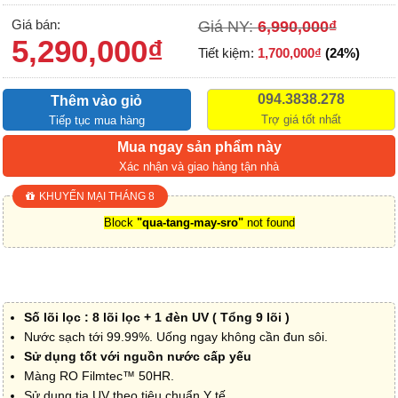
Giá bán:
Giá NY:
6,990,000
₫
5,290,000
₫
Tiết kiệm:
1,700,000
₫
(24%)
094.3838.278
Thêm vào giỏ
Trợ giá tốt nhất
Tiếp tục mua hàng
Mua ngay sản phẩm này
Xác nhận và giao hàng tận nhà
KHUYẾN MẠI THÁNG 8
Block
"qua-tang-may-sro"
not found
Số lõi lọc : 8 lõi lọc + 1 đèn UV ( Tổng 9 lõi )
Nước sạch tới 99.99%. Uống ngay không cần đun sôi.
Sử dụng tốt với nguồn nước cấp yếu
Màng RO Filmtec™ 50HR.
Sử dụng tia UV theo tiêu chuẩn Y tế.