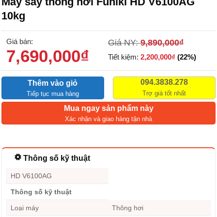
Máy sấy thông hơi Funiki HD V6100AG
10kg
Giá bán:
Giá NY:
9,890,000
₫
7,690,000
₫
Tiết kiệm:
2,200,000
₫
(22%)
094.3838.278
Thêm vào giỏ
Trợ giá tốt nhất
Tiếp tục mua hàng
Mua ngay sản phẩm này
Xác nhận và giao hàng tận nhà
Thông số kỹ thuật
HD V6100AG
Thông số kỹ thuật
Loại máy
Thông hơi