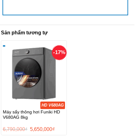
Sản phẩm tương tự
-17%
HD V680AG
Máy sấy thông hơi Funiki HD
V680AG 8kg
Giá
Giá
6,790,000
₫
5,650,000
₫
gốc
hiện
là:
tại