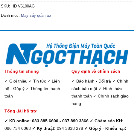
6,790,000₫.
là:
SKU:
HD V6100AG
5,650,000₫.
Danh mục:
Máy sấy quần áo
Thông tin chung
Quy định và chính sách
✓ Giới thiệu
Tin tức
Liên
✓ Bảo hành - Đổi trả
✓ Chính
✓
✓
hệ - Góp ý
Thông tin thanh
sách bảo mật
✓ Hình thức
✓
toán
thanh toán
✓ Chính sách giao
hàng
Tổng đài hỗ trợ
✓ KD online: 033 885 6600 - 037 890 3366
✓ Chăm sóc KH:
096 734 6068
✓ Kỹ thuật:
094 3838 278
✓ Góp ý - Khiếu nại: