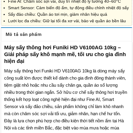
Fine AI: Chăm sóc sợi vải, duy trì nhiệt độ lý tưởng 40–60°C
Smart Sensor: Cảm biến độ ẩm, tự động điều chỉnh nhiệt độ sấy
Sấy đảo chiều: Quần áo tơi mịn, giảm nhăn hiệu quả
Lưới lọc đa chiều: Giữ lại tối đa xơ vải, bảo vệ quần áo bền lâu
Mô tả sản phẩm
Máy sấy thông hơi Funiki HD V6100AG 10kg –
Giải pháp sấy khô mạnh mẽ, tối ưu cho gia đình
hiện đại
Máy sấy thông hơi Funiki HD V6100AG 10kg là dòng máy sấy
công suất lớn được thiết kế dành cho gia đình đông thành viên,
tiệm giặt nhỏ hoặc nhu cầu sấy chăn ga, quần áo số lượng
nhiều trong thời gian ngắn. Sở hữu cơ chế sấy thông hơi truyền
thống kết hợp loạt công nghệ hiện đại như Fine AI, Smart
Sensor và sấy đảo chiều, sản phẩm không chỉ làm khô nhanh
mà còn chăm sóc sợi vải tối ưu, giảm nhăn, hạn chế hư tổn.
Đây là lựa chọn phù hợp cho điều kiện thời tiết nồm ẩm tại Hà
Nội và các tỉnh miền Bắc, đặc biệt vào mùa mưa hoặc mùa