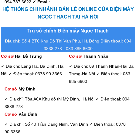
094 787 6622
✓ Email:
HỆ THỐNG CHI NHÁNH BÁN LẺ ONLINE CỦA ĐIỆN MÁY
NGỌC THẠCH TẠI HÀ NỘI
Trụ sở chính Điện máy Ngọc Thạch
Địa chỉ
: Số 4 BT6 Khu Đô Thị Văn Phú, Hà Đông
Điện thoại
: 094
3838 278 - 033 885 6600
Cơ sở
Hai Bà Trưng
Cơ sở
Thanh Nhàn
✓ Địa chỉ: Láng Hạ, Ba Đình, Hà
✓ Địa chỉ: 89 Thanh Nhàn-Hai Bà
Nội
✓ Điện thoại: 0378 90 3366
Trưng-Hà Nội
✓ Điện thoại: 033
885 6600
Cơ sở
Mỹ Đình
✓ Địa chỉ: Tòa A6A Khu đô thị Mỹ Đình, Hà Nội
✓ Điện thoại: 094
3838 278
Cơ sở
Vân Đình
✓ Địa chỉ: Số 40 Trần Đăng Ninh, Vân Đình
✓ Điện thoại: 0378
90 3366