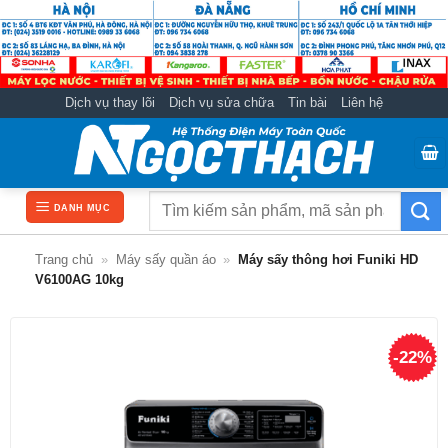
Bỏ
qua
nội
dung
Dịch vụ thay lõi
Dịch vụ sửa chữa
Tin bài
Liên hệ
Tìm
DANH MỤC
kiếm:
Trang chủ
»
Máy sấy quần áo
»
Máy sấy thông hơi Funiki HD
V6100AG 10kg
-22%