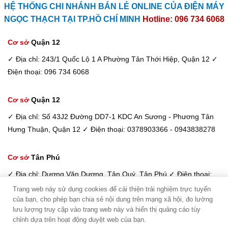
HỆ THỐNG CHI NHÁNH BÁN LẺ ONLINE CỦA ĐIỆN MÁY
NGỌC THẠCH TẠI TP.HỒ CHÍ MINH
Hotline: 096 734 6068
Cơ sở
Quận 12
✓ Địa chỉ: 243/1 Quốc Lộ 1 A Phường Tân Thới Hiệp, Quận 12
✓
Điện thoại: 096 734 6068
Cơ sở
Quận 12
✓ Địa chỉ: Số 43J2 Đường DD7-1 KDC An Sương - Phương Tân
Hưng Thuận, Quận 12
✓ Điện thoại: 0378903366 - 0943838278
Cơ sở
Tân Phú
✓ Địa chỉ: Dương Văn Dương, Tân Quý, Tân Phú
✓ Điện thoại:
098 933 6068 / 033 885 6600
Trang web này sử dụng cookies để cải thiện trải nghiệm trực tuyến
của bạn, cho phép bạn chia sẻ nội dung trên mạng xã hội, đo lường
Kim Dung - Tư vấn viên
lưu lượng truy cập vào trang web này và hiển thị quảng cáo tùy
Điện máy Ngọc Thạch -
Copyright © 2026
chỉnh dựa trên hoạt động duyệt web của bạn.
Hotline: 094 3838 278