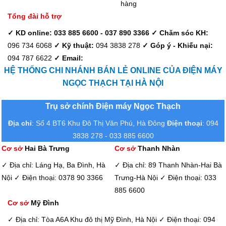
hàng
Tổng đài hỗ trợ
✓ KD online: 033 885 6600 - 037 890 3366
✓ Chăm sóc KH:
096 734 6068
✓ Kỹ thuật:
094 3838 278
✓ Góp ý - Khiếu nại:
094 787 6622
✓ Email:
HỆ THỐNG CHI NHÁNH BÁN LẺ ONLINE CỦA ĐIỆN MÁY
NGỌC THẠCH TẠI HÀ NỘI
Trụ sở chính Điện máy Ngọc Thạch
Địa chỉ
: Số 4 BT6 Khu Đô Thị Văn Phú, Hà Đông
Điện thoại
: 094
3838 278 - 033 885 6600
Cơ sở
Hai Bà Trưng
Cơ sở
Thanh Nhàn
✓ Địa chỉ: Láng Hạ, Ba Đình, Hà
✓ Địa chỉ: 89 Thanh Nhàn-Hai Bà
Nội
✓ Điện thoại: 0378 90 3366
Trưng-Hà Nội
✓ Điện thoại: 033
885 6600
Cơ sở
Mỹ Đình
✓ Địa chỉ: Tòa A6A Khu đô thị Mỹ Đình, Hà Nội
✓ Điện thoại: 094