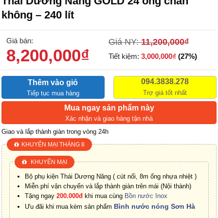
Thái Dương Năng GOLD 24 ống chân
không – 240 lít
Giá bán:
Giá NY:
11,200,000
₫
8,200,000
₫
Tiết kiệm:
3,000,000
₫
(27%)
094.3838.278
Thêm vào giỏ
Trợ giá tốt nhất
Tiếp tục mua hàng
Mua ngay sản phẩm này
Xác nhận và giao hàng tận nhà
Giao và lắp thành giàn trong vòng 24h
KHUYẾN MẠI THÁNG 8
KHUYẾN MẠI
Bộ phụ kiện Thái Dương Năng ( cút nối, 8m ống nhựa nhiệt )
Miễn phí vận chuyển và lắp thành giàn trên mái (Nội thành)
Tặng ngay
200.000đ
khi mua cùng
Bồn nước Inox
Bình nước nóng Sơn Hà
Ưu đãi khi mua kèm sản phẩm