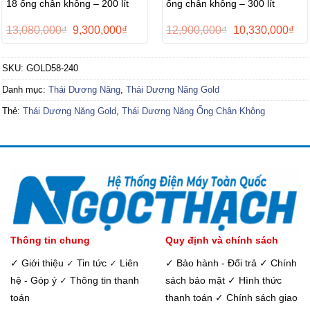
18 ống chân không – 200 lít
ống chân không – 300 lít
Giá
Giá
Giá
Giá
13,080,000
₫
9,300,000
₫
12,900,000
₫
10,330,000
₫
gốc
hiện
gốc
hiệ
là:
tại
là:
tại
13,080,000₫.
là:
12,900,000₫.
là:
SKU:
GOLD58-240
000₫.
9,300,000₫.
10,
Danh mục:
Thái Dương Năng
,
Thái Dương Năng Gold
Thẻ:
Thái Dương Năng Gold
,
Thái Dương Năng Ống Chân Không
Thông tin chung
Quy định và chính sách
✓ Giới thiệu
Tin tức
Liên
✓ Bảo hành - Đổi trả
✓ Chính
✓
✓
hệ - Góp ý
Thông tin thanh
sách bảo mật
✓ Hình thức
✓
toán
thanh toán
✓ Chính sách giao