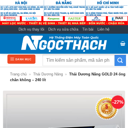
Bỏ
qua
nội
dung
Dịch vụ thay lõi
Dịch vụ sửa chữa
Tin bài
Liên hệ
Tìm
DANH MỤC
kiếm:
Trang chủ
»
Thái Dương Năng
»
Thái Dương Năng GOLD 24 ống
chân không – 240 lít
-27%