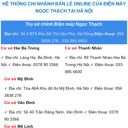
HỆ THỐNG CHI NHÁNH BÁN LẺ ONLINE CỦA ĐIỆN MÁY
NGỌC THẠCH TẠI HÀ NỘI
Trụ sở chính Điện máy Ngọc Thạch
Địa chỉ
: Số 4 BT6 Khu Đô Thị Văn Phú, Hà Đông
Điện thoại
: 094
3838 278 - 033 885 6600
Cơ sở
Hai Bà Trưng
Cơ sở
Thanh Nhàn
✓ Địa chỉ: Láng Hạ, Ba Đình, Hà
✓ Địa chỉ: 89 Thanh Nhàn-Hai Bà
Nội
✓ Điện thoại: 0378 90 3366
Trưng-Hà Nội
✓ Điện thoại: 033
885 6600
Cơ sở
Mỹ Đình
✓ Địa chỉ: Tòa A6A Khu đô thị Mỹ Đình, Hà Nội
✓ Điện thoại: 094
3838 278
Cơ sở
Vân Đình
✓ Địa chỉ: Số 40 Trần Đăng Ninh, Vân Đình
✓ Điện thoại: 0378
90 3366
Cơ sở
Mê Linh