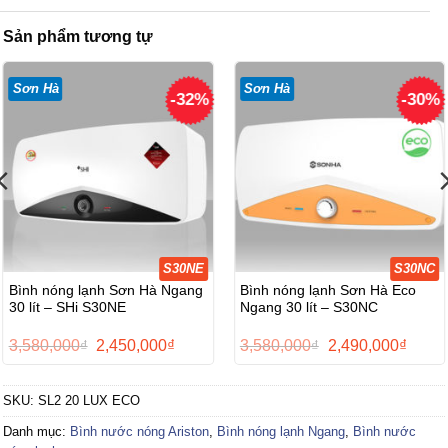
Sản phẩm tương tự
Sơn Hà
Sơn Hà
-32%
-30%
S30NE
S30NC
Bình nóng lạnh Sơn Hà Ngang
Bình nóng lạnh Sơn Hà Eco
30 lít – SHi S30NE
Ngang 30 lít – S30NC
Giá
Giá
Giá
Giá
3,580,000
₫
2,450,000
₫
3,580,000
₫
2,490,000
₫
gốc
hiện
gốc
hiện
là:
tại
là:
tại
3,580,000₫.
là:
3,580,000₫.
là:
SKU:
SL2 20 LUX ECO
0₫.
2,450,000₫.
2,490,
Danh mục:
Bình nước nóng Ariston
,
Bình nóng lạnh Ngang
,
Bình nước