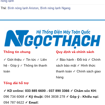
nóng lạnh
Thẻ:
Bình nóng lạnh Ariston
,
Bình nóng lạnh Ngang
Thông tin chung
Quy định và chính sách
✓ Giới thiệu
Tin tức
Liên
✓ Bảo hành - Đổi trả
✓ Chính
✓
✓
hệ - Góp ý
Thông tin thanh
sách bảo mật
✓ Hình thức
✓
toán
thanh toán
✓ Chính sách giao
hàng
Tổng đài hỗ trợ
✓ KD online: 033 885 6600 - 037 890 3366
✓ Chăm sóc KH:
096 734 6068
✓ Kỹ thuật:
094 3838 278
✓ Góp ý - Khiếu nại:
094 787 6622
✓ Email: