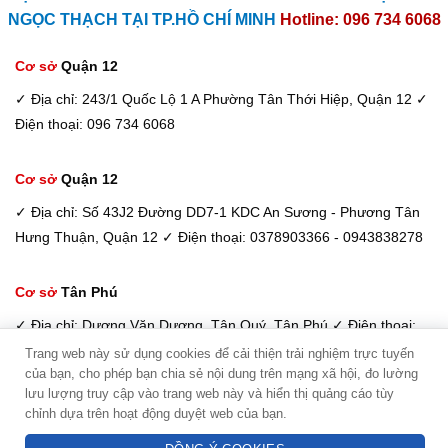
NGỌC THẠCH TẠI TP.HỒ CHÍ MINH
Hotline: 096 734 6068
Cơ sở
Quận 12
✓ Địa chỉ: 243/1 Quốc Lộ 1 A Phường Tân Thới Hiệp, Quận 12
✓
Điện thoại: 096 734 6068
Cơ sở
Quận 12
✓ Địa chỉ: Số 43J2 Đường DD7-1 KDC An Sương - Phương Tân
Hưng Thuận, Quận 12
✓ Điện thoại: 0378903366 - 0943838278
Cơ sở
Tân Phú
✓ Địa chỉ: Dương Văn Dương, Tân Quý, Tân Phú
✓ Điện thoại:
098 933 6068 / 033 885 6600
Trang web này sử dụng cookies để cải thiện trải nghiệm trực tuyến
của bạn, cho phép bạn chia sẻ nội dung trên mạng xã hội, đo lường
Kim Dung - Tư vấn viên
lưu lượng truy cập vào trang web này và hiển thị quảng cáo tùy
Điện máy Ngọc Thạch -
Copyright © 2026
chỉnh dựa trên hoạt động duyệt web của bạn.
Hotline: 094 3838 278
Hệ thống phân phối uỷ quyền Máy lọc nước toàn quốc