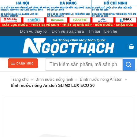
Bỏ
qua
nội
dung
Dịch vụ thay lõi
Dịch vụ sửa chữa
Tin bài
Liên hệ
Tìm
DANH MỤC
kiếm:
Trang chủ
»
Bình nước nóng lạnh
»
Bình nước nóng Ariston
»
Bình nước nóng Ariston SLIM2 LUX ECO 20