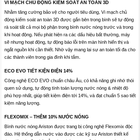
VI MẠCH CHỦ ĐỘNG KIỂM SOÁT AN TOÀN 3D
Nhằm tăng cường bảo vệ cho người tiêu dùng, Vi mạch chủ
động kiểm soát an toàn 3D được gắn bên trong bình sẽ tự động
rà soát tất cả mọi bộ phận trong bình nước nóng trước và trong
khi hoạt động. Nếu phát hiện ra các dấu hiệu bất thường, máy
sẽ nhưng hoạt động, tự động báo lỗi trên màn hình hiển thị và
ngắt nguồn khi cần thiết. Nhờ vậy mang lại sự an toàn tối đa cho
các thành viên trong gia đình khi tắm.
ECO EVO TIẾT KIỆN ĐIỆN 14%
Công nghệ ECO EVO chuẩn châu Âu, có khả năng ghi nhớ thói
quen sử dụng, tự động tính toán lượng nước nóng & nhiệt độ
phù hợp nhất, giúp tiết kiệm điện tới 14%, và đạt chuẩn 5 sao tiết
kiệm năng lượng.
FLEXOMIX – THÊM 10% NƯỚC NÓNG
Bình nước nóng Ariston được trang bị công nghệ Flexomix độc
đáo. Hệ thống dẫn nước vào được các kỹ sư Ariston thiết kế