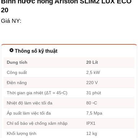
Bình nước nóng Ariston SLIM2 LUX ECO
20
Giá NY:
Thông số kỹ thuật
Dung tích
20 Lít
Công suất
2,5 kW
Điện năng
220 V
Thời gian gia nhiệt (∆T = 45◦C)
31 phút
Nhiệt độ làm việc tối đa
80 ◦C
Áp suất làm việc tối đa
7,5 Mpa
Chỉ số bảo vệ chống xâm nhập
IPX1
Khối lượng tịnh
12 kg