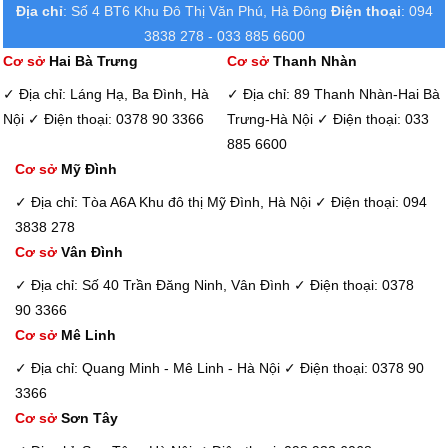
Địa chỉ
: Số 4 BT6 Khu Đô Thị Văn Phú, Hà Đông
Điện thoại
: 094
3838 278 - 033 885 6600
Cơ sở
Hai Bà Trưng
Cơ sở
Thanh Nhàn
✓ Địa chỉ: Láng Hạ, Ba Đình, Hà
✓ Địa chỉ: 89 Thanh Nhàn-Hai Bà
Nội
✓ Điện thoại: 0378 90 3366
Trưng-Hà Nội
✓ Điện thoại: 033
885 6600
Cơ sở
Mỹ Đình
✓ Địa chỉ: Tòa A6A Khu đô thị Mỹ Đình, Hà Nội
✓ Điện thoại: 094
3838 278
Cơ sở
Vân Đình
✓ Địa chỉ: Số 40 Trần Đăng Ninh, Vân Đình
✓ Điện thoại: 0378
90 3366
Cơ sở
Mê Linh
✓ Địa chỉ: Quang Minh - Mê Linh - Hà Nội
✓ Điện thoại: 0378 90
3366
Cơ sở
Sơn Tây