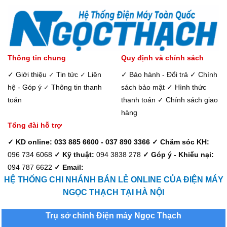
Thông tin chung
Quy định và chính sách
✓ Giới thiệu
Tin tức
Liên
✓ Bảo hành - Đổi trả
✓ Chính
✓
✓
hệ - Góp ý
Thông tin thanh
sách bảo mật
✓ Hình thức
✓
toán
thanh toán
✓ Chính sách giao
hàng
Tổng đài hỗ trợ
✓ KD online: 033 885 6600 - 037 890 3366
✓ Chăm sóc KH:
096 734 6068
✓ Kỹ thuật:
094 3838 278
✓ Góp ý - Khiếu nại:
094 787 6622
✓ Email:
HỆ THỐNG CHI NHÁNH BÁN LẺ ONLINE CỦA ĐIỆN MÁY
NGỌC THẠCH TẠI HÀ NỘI
Trụ sở chính Điện máy Ngọc Thạch