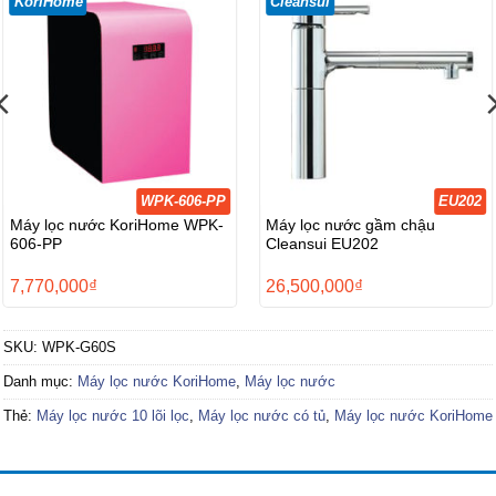
KoriHome
Cleansui
WPK-606-PP
EU202
Máy lọc nước KoriHome WPK-
Máy lọc nước gầm chậu
606-PP
Cleansui EU202
7,770,000
₫
26,500,000
₫
SKU:
WPK-G60S
0₫.
Danh mục:
Máy lọc nước KoriHome
,
Máy lọc nước
Thẻ:
Máy lọc nước 10 lõi lọc
,
Máy lọc nước có tủ
,
Máy lọc nước KoriHome