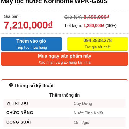
Máy lọc nước Korihome WPK-G60S
Giá bán:
Giá NY:
8,490,000
₫
7,210,000
₫
Tiết kiệm:
1,280,000
₫
(15%)
094.3838.278
Thêm vào giỏ
Trợ giá tốt nhất
Tiếp tục mua hàng
Mua ngay sản phẩm này
Xác nhận và giao hàng tận nhà
Thông số kỹ thuật
Thêm thông tin
VỊ TRÍ ĐẶT
Cây Đứng
CHỨC NĂNG
Nước Tinh Khiết
CÔNG SUẤT
15 lít/giờ