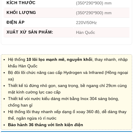
KÍCH THƯỚC
(350*290*900) mm
KHỐI LƯỢNG
(350*290*900) mm
ĐIỆN ÁP
220V/50Hz
XUẤT XỨ SẢN PHẨM:
Hàn Quốc
Hệ thống
10 lõi lọc mạnh mẽ, nguyên khối
, thay nhanh, nhập
khẩu Hàn Quốc
Bộ đôi lõi chức năng cao cấp Hydrogen và Infrared (Hồng ngoại
xa)
Thiết kế tủ đứng nhỏ gọn, sang trọng, bề ngang chỉ 29cm cùng
mặt kính cường lực cao cấp
Thiết kế vòi nước kiểu dáng mới bằng Inox 304 sáng bóng,
chống han gỉ
Hệ thống lõi thay nhanh xếp dạng ổ xoay 360 độ, dễ dàng thay
thế, ngăn ngừa rò rỉ nước
Bảo hành 36 tháng với linh kiện điện